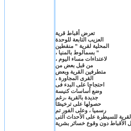
تعرض أقباط قرية
العزيب التابعة للوحدة
المحلية لقرية ” منقطين
” بسمالوط بالمنيا ،
لاعتداءات مساء اليوم ،
من قبل بعض من
متطرفين القرية وبعض
القرى المجاورة ،
احتجاجا على البدء فى
وضع أساسات كنيسة
جديدة بالقرية ،رغم
حصولها على ترخيصًا
رسميا ، وعلى الفور تم
القرية للسيطرة على الأحداث التى