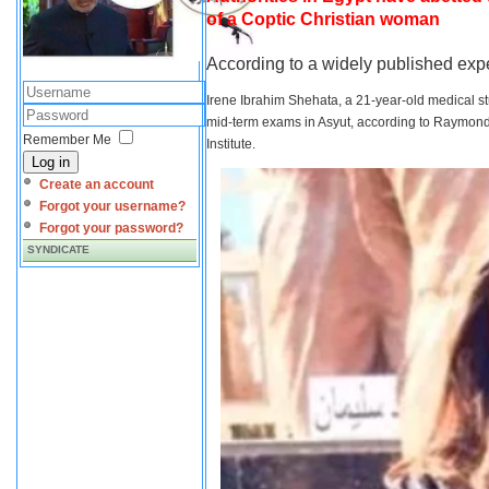
of a Coptic Christian woman
According to a widely published expe
Irene Ibrahim Shehata, a 21-year-old medical s
mid-term exams in Asyut, according to Raymond 
Remember Me
Institute.
Log in
Create an account
Forgot your username?
Forgot your password?
SYNDICATE