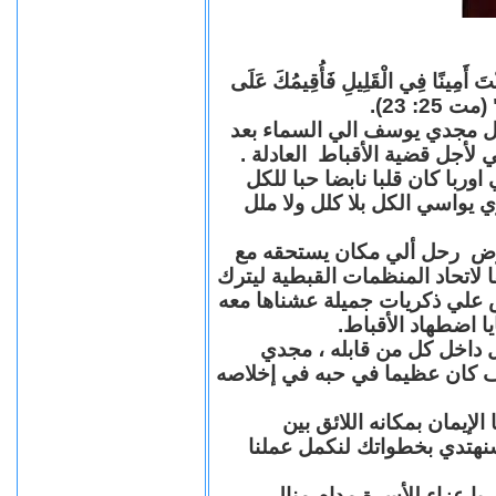
"كُنْتَ أَمِينًا فِي الْقَلِيلِ فَأُقِيمُكَ عَلَى
(مت 25: 23
حل مجدي يوسف الي السماء بعد
ي لأجل قضية الأقباط العادلة
با كان قلبا نابضا حبا للكل
 يواسي الكل بلا كلل ولا ملل
مرض رحل ألي مكان يستحقه مع
 لاتحاد المنظمات القبطية ليترك
ش علي ذكريات جميلة عشناها معه
يا اضطهاد الأقباط
 داخل كل من قابله ، مجدي
كان عظيما في حبه في إخلاصه
لإيمان بمكانه اللائق بين
نهتدي بخطواتك لنكمل عملنا
با عزاء للأسرة مدام منال