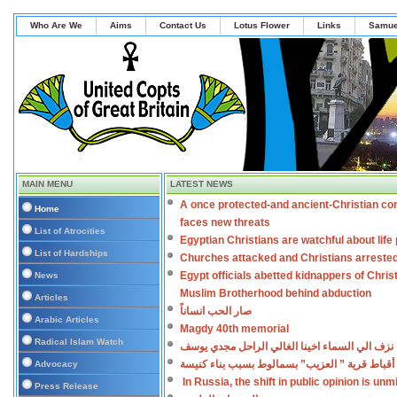
Who Are We
Aims
Contact Us
Lotus Flower
Links
Samue
MAIN MENU
LATEST NEWS
A once protected-and ancient-Christian co
Home
faces new threats
List of Atrocities
Egyptian Christians are watchful about lif
List of Hardships
Churches attacked and Christians arreste
Egypt officials abetted kidnappers of Chris
News
Muslim Brotherhood behind abduction
Articles
صار الحب انساناً
Arabic Articles
Magdy 40th memorial
Radical Islam Watch
نزف الي السماء اخينا الغالي الراحل مجدي يوسف
أقباط قرية ” العزيب” بسمالوط بسبب بناء كنيسة
Advocacy
In Russia, the shift in public opinion is un
Press Release