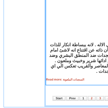
لاله . لانه ببساطة انكار للذات
ن ذاته عن اقتناع انه لاشئ امام
لسجدات ضد المنطق البشري وضد
ازع ادائها شرير وخبيث وملعون
 المعاصر والقريب تعكس الي اي
سجدات
Read more: السجدات الملعونة
Start
Prev
1
2
3