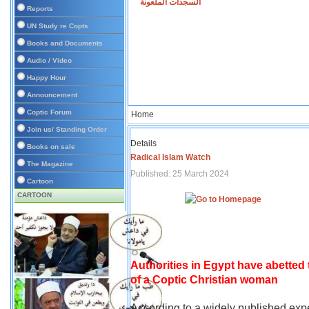
السجدات الملعونة
Reports
UN Study re Copts
Books and Documents
Audio / Video
Happy Hour
Announcement
Coptic Forum
Home
Join us/ Standing Order
Details
Books on sale
Radical Islam Watch
The Magazine
Published: 25 March 2024
Cartoon
CARTOON
Authorities in Egypt have abetted
of a Coptic Christian woman
According to a widely published expe