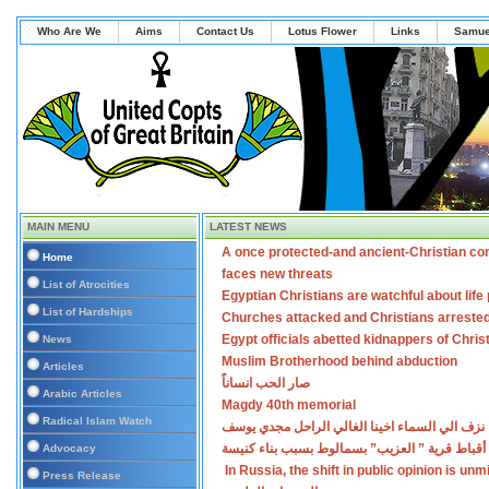
Who Are We
Aims
Contact Us
Lotus Flower
Links
Samue
MAIN MENU
LATEST NEWS
A once protected-and ancient-Christian co
Home
faces new threats
List of Atrocities
Egyptian Christians are watchful about lif
List of Hardships
Churches attacked and Christians arreste
Egypt officials abetted kidnappers of Chris
News
Muslim Brotherhood behind abduction
Articles
صار الحب انساناً
Arabic Articles
Magdy 40th memorial
Radical Islam Watch
نزف الي السماء اخينا الغالي الراحل مجدي يوسف
أقباط قرية ” العزيب” بسمالوط بسبب بناء كنيسة
Advocacy
In Russia, the shift in public opinion is un
Press Release