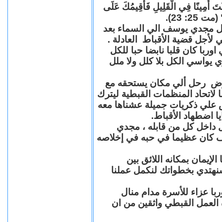
"كُنْتَ أَمِينًا فِي الْقَلِيلِ فَأُقِيمُكَ عَلَى
(مت 25: 23
حل مجدي يوسف الي السماء بعد
ي لأجل قضية الأقباط العادلة
با كان قلبا نابضا حبا للكل
 يواسي الكل بلا كلل ولا ملل
مرض رحل ألي مكان يستحقه مع
 لاتحاد المنظمات القبطية ليترك
ش علي ذكريات جميلة عشناها معه
يا اضطهاد الأقباط
 داخل كل من قابله ، مجدي
كان عظيما في حبه في إخلاصه
لإيمان بمكانه اللائق بين
نهتدي بخطواتك لنكمل عملنا
با عزاء للأسرة مدام منال
ة العمل القبطي واثقين من ان