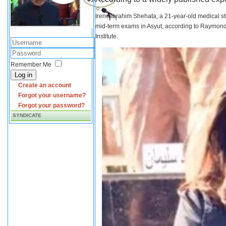
Irene Ibrahim Shehata, a 21-year-old medical s
mid-term exams in Asyut, according to Raymond 
Institute.
Remember Me
Log in
Create an account
Forgot your username?
Forgot your password?
SYNDICATE