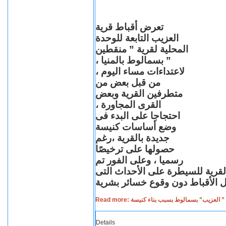
تعرض أقباط قرية
العزيب التابعة للوحدة
المحلية لقرية ” منقطين
” بسمالوط بالمنيا ،
لاعتداءات مساء اليوم ،
من قبل بعض من
متطرفين القرية وبعض
القرى المجاورة ،
احتجاجا على البدء فى
وضع أساسات كنيسة
جديدة بالقرية ،رغم
حصولها على ترخيصًا
رسميا ، وعلى الفور تم
القرية للسيطرة على الأحداث التى
Read more: لعزيب” بسمالوط بسبب بناء كنيسة
Details