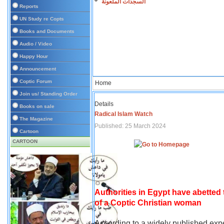
السجدات الملعونة
Reports
UN Study re Copts
Books and Documents
Audio / Video
Happy Hour
Announcement
Coptic Forum
Home
Join us/ Standing Order
Details
Books on sale
Radical Islam Watch
The Magazine
Published: 25 March 2024
Cartoon
CARTOON
Authorities in Egypt have abetted
of a Coptic Christian woman
According to a widely published expe