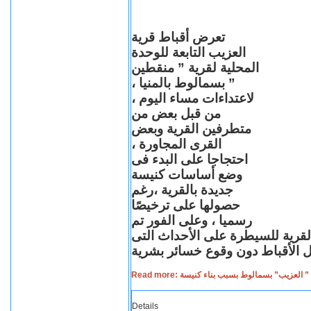
تعرض أقباط قرية
العزيب التابعة للوحدة
المحلية لقرية ” منقطين
” بسمالوط بالمنيا ،
لاعتداءات مساء اليوم ،
من قبل بعض من
متطرفين القرية وبعض
القرى المجاورة ،
احتجاجا على البدء فى
وضع أساسات كنيسة
جديدة بالقرية ،رغم
حصولها على ترخيصًا
رسميا ، وعلى الفور تم
القرية للسيطرة على الأحداث التى
Read more: لعزيب” بسمالوط بسبب بناء كنيسة
Details