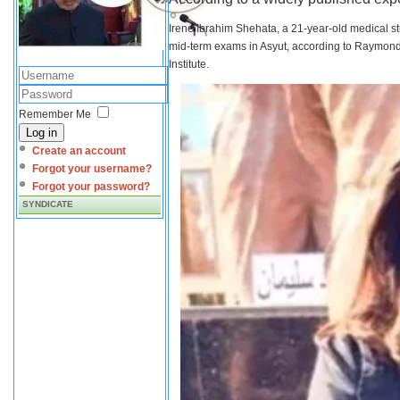
Irene Ibrahim Shehata, a 21-year-old medical s
mid-term exams in Asyut, according to Raymond 
Institute.
Remember Me
Log in
Create an account
Forgot your username?
Forgot your password?
SYNDICATE