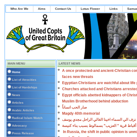
Who Are We
Aims
Contact Us
Lotus Flower
Links
Samue
MAIN MENU
LATEST NEWS
A once protected-and ancient-Christian co
Home
faces new threats
List of Atrocities
Egyptian Christians are watchful about lif
List of Hardships
Churches attacked and Christians arreste
Egypt officials abetted kidnappers of Chris
News
Muslim Brotherhood behind abduction
Articles
صار الحب انساناً
Arabic Articles
Magdy 40th memorial
Radical Islam Watch
نزف الي السماء اخينا الغالي الراحل مجدي يوسف
أقباط قرية ” العزيب” بسمالوط بسبب بناء كنيسة
Advocacy
In Russia, the shift in public opinion is un
Press Release