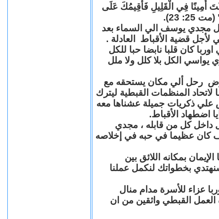
"كُنْتَ أَمِينًا فِي الْقَلِيلِ فَأُقِيمُكَ عَلَى
(مت 25: 23
حل مجدي يوسف الي السماء بعد
ي لأجل قضية الأقباط العادلة
با كان قلبا نابضا حبا للكل
 يواسي الكل بلا كلل ولا ملل
مرض رحل ألي مكان يستحقه مع
 لاتحاد المنظمات القبطية ليترك
ش علي ذكريات جميلة عشناها معه
يا اضطهاد الأقباط
 داخل كل من قابله ، مجدي
كان عظيما في حبه في إخلاصه
لإيمان بمكانه اللائق بين
نهتدي بخطواتك لنكمل عملنا
با عزاء للأسرة مدام منال
ة العمل القبطي واثقين من ان