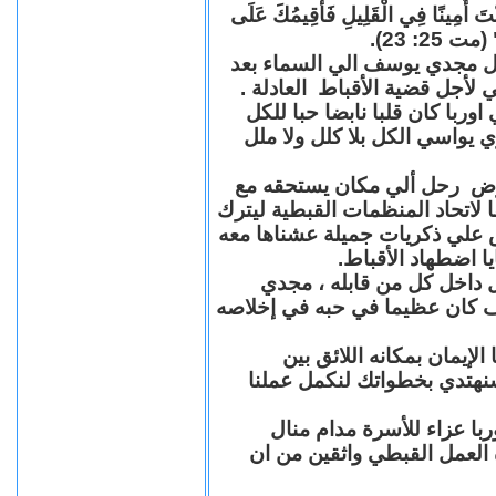
"كُنْتَ أَمِينًا فِي الْقَلِيلِ فَأُقِيمُكَ عَلَى
(مت 25: 23
حل مجدي يوسف الي السماء بعد
ي لأجل قضية الأقباط العادلة
با كان قلبا نابضا حبا للكل
 يواسي الكل بلا كلل ولا ملل
مرض رحل ألي مكان يستحقه مع
 لاتحاد المنظمات القبطية ليترك
ش علي ذكريات جميلة عشناها معه
يا اضطهاد الأقباط
 داخل كل من قابله ، مجدي
كان عظيما في حبه في إخلاصه
لإيمان بمكانه اللائق بين
نهتدي بخطواتك لنكمل عملنا
با عزاء للأسرة مدام منال
ة العمل القبطي واثقين من ان