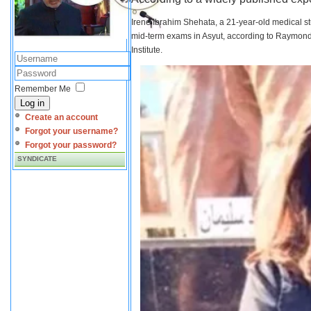
Irene Ibrahim Shehata, a 21-year-old medical s
mid-term exams in Asyut, according to Raymond 
Institute.
Remember Me
Log in
Create an account
Forgot your username?
Forgot your password?
SYNDICATE