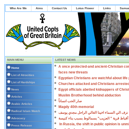
Who Are We
Aims
Contact Us
Lotus Flower
Links
Samue
MAIN MENU
LATEST NEWS
A once protected-and ancient-Christian co
Home
faces new threats
List of Atrocities
Egyptian Christians are watchful about lif
List of Hardships
Churches attacked and Christians arreste
Egypt officials abetted kidnappers of Chris
News
Muslim Brotherhood behind abduction
Articles
صار الحب انساناً
Arabic Articles
Magdy 40th memorial
Radical Islam Watch
نزف الي السماء اخينا الغالي الراحل مجدي يوسف
أقباط قرية ” العزيب” بسمالوط بسبب بناء كنيسة
Advocacy
In Russia, the shift in public opinion is un
Press Release