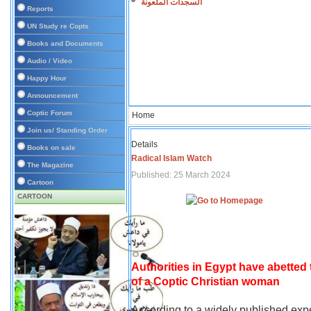
السجدات الملعونة
Reports
UN Study re Copts
Books and Documents
Audio / Video
Happy Hour
Announcement
Coptic Forum
Home
Join us/ Standing Order
Details
Books on sale
Radical Islam Watch
The Magazine
Published: 25 March 2024
Cartoon
CARTOON
Authorities in Egypt have abetted
of a Coptic Christian woman
According to a widely published expe