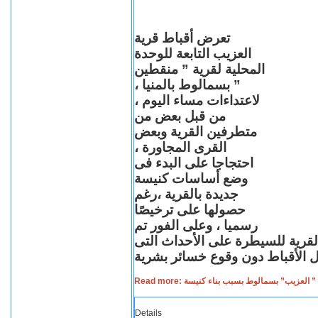
تعرض أقباط قرية
العزيب التابعة للوحدة
المحلية لقرية ” منقطين
” بسمالوط بالمنيا ،
لاعتداءات مساء اليوم ،
من قبل بعض من
متطرفين القرية وبعض
القرى المجاورة ،
احتجاجا على البدء فى
وضع أساسات كنيسة
جديدة بالقرية ،رغم
حصولها على ترخيصًا
رسميا ، وعلى الفور تم
القرية للسيطرة على الأحداث التى
Read more: لعزيب” بسمالوط بسبب بناء كنيسة
Details