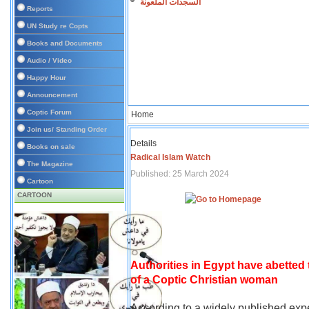
السجدات الملعونة
Reports
UN Study re Copts
Books and Documents
Audio / Video
Happy Hour
Announcement
Coptic Forum
Home
Join us/ Standing Order
Details
Books on sale
Radical Islam Watch
The Magazine
Published: 25 March 2024
Cartoon
CARTOON
Authorities in Egypt have abetted
of a Coptic Christian woman
According to a widely published expe