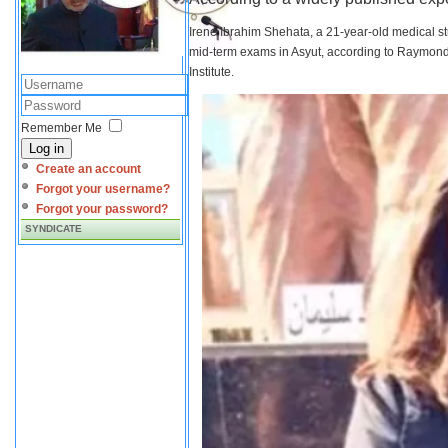
Irene Ibrahim Shehata, a 21-year-old medical s
mid-term exams in Asyut, according to Raymond 
Institute.
Remember Me
Log in
Create an account
Forgot your username?
Forgot your password?
SYNDICATE