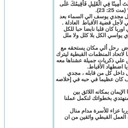
"كُنْتَ أَمِينًا فِي الْقَلِيلِ فَأُقِيمُكَ عَلَى
(مت 25: 23
حل مجدي يوسف الي السماء بعد
ي لأجل قضية الأقباط العادلة
با كان قلبا نابضا حبا للكل
 يواسي الكل بلا كلل ولا ملل
مرض رحل ألي مكان يستحقه مع
 لاتحاد المنظمات القبطية ليترك
ش علي ذكريات جميلة عشناها معه
يا اضطهاد الأقباط
 داخل كل من قابله ، مجدي
كان عظيما في حبه في إخلاصه
لإيمان بمكانه اللائق بين
نهتدي بخطواتك لنكمل عملنا
با عزاء للأسرة مدام منال
ة العمل القبطي واثقين من ان