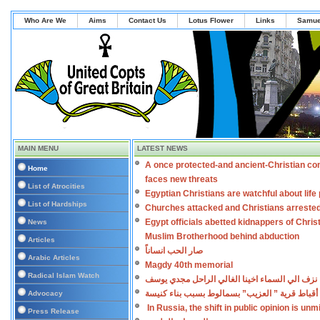
Who Are We
Aims
Contact Us
Lotus Flower
Links
Samue
MAIN MENU
LATEST NEWS
A once protected-and ancient-Christian co
Home
faces new threats
List of Atrocities
Egyptian Christians are watchful about lif
List of Hardships
Churches attacked and Christians arreste
Egypt officials abetted kidnappers of Chris
News
Muslim Brotherhood behind abduction
Articles
صار الحب انساناً
Arabic Articles
Magdy 40th memorial
Radical Islam Watch
نزف الي السماء اخينا الغالي الراحل مجدي يوسف
أقباط قرية ” العزيب” بسمالوط بسبب بناء كنيسة
Advocacy
In Russia, the shift in public opinion is un
Press Release