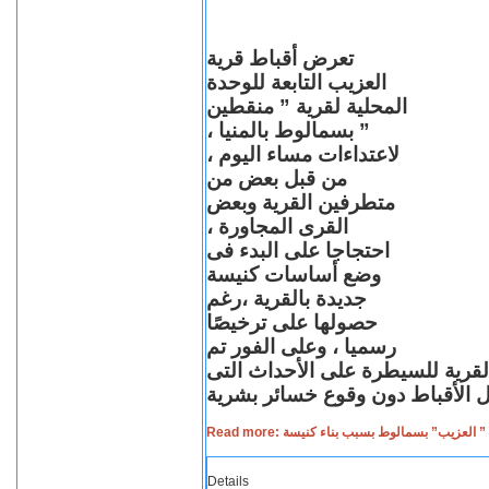
تعرض أقباط قرية
العزيب التابعة للوحدة
المحلية لقرية ” منقطين
” بسمالوط بالمنيا ،
لاعتداءات مساء اليوم ،
من قبل بعض من
متطرفين القرية وبعض
القرى المجاورة ،
احتجاجا على البدء فى
وضع أساسات كنيسة
جديدة بالقرية ،رغم
حصولها على ترخيصًا
رسميا ، وعلى الفور تم
القرية للسيطرة على الأحداث التى
Read more: لعزيب” بسمالوط بسبب بناء كنيسة
Details