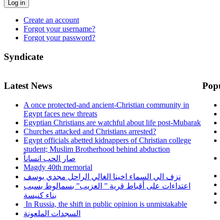
Log in
Create an account
Forgot your username?
Forgot your password?
Syndicate
Latest News
Pop
A once protected-and ancient-Christian community in
Egypt faces new threats
Egyptian Christians are watchful about life post-Mubarak
Churches attacked and Christians arrested?
Egypt officials abetted kidnappers of Christian college
student; Muslim Brotherhood behind abduction
صار الحب انساناً
Magdy 40th memorial
نزف الي السماء اخينا الغالي الراحل مجدي يوسف
اعتداءات على أقباط قرية ” العزيب” بسمالوط بسبب
بناء كنيسة
In Russia, the shift in public opinion is unmistakable
السجدات الملعونة