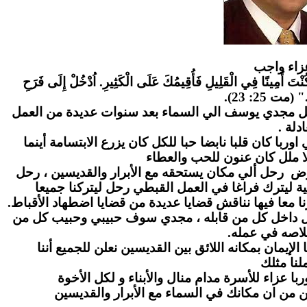
زاء واج
ب
" كُنْتَ أَمِينًا فِي الْقَلِيلِ فَأُقِيمُكَ عَلَى الْكَثِيرِ. اُدْخُلْ إِلَى فَرَحِ
." (مت 25: 23
احل مجدي يوسف الي السماء بعد سنوات عديدة من العمل
عادلة
ا كان قلبا نابضا حبا للكل كان يزرع الابتسامة أينما
ا ملل كان عنون للحب والعطاء
رض رحل ألي مكان يستحقه مع الأبرار والقديسين ، رحل
ة ليترك فراغا في العمل القبطي رحل ليتركنا جميعا
ا معا فيها نناقش قضايا عديدة من قضايا اضطهاد الأقباط
بل داخل كل من قابله ، مجدي سوف حبيبي وحبيب كل من
لاصه في عمله
لإيمان بمكانه اللائق بين القديسين نعلن للجميع أننا
نا مثلك
ا عزاء للأسرة مدام منال والأبناء و لكل الأخوة
ن من ان مكانك في السماء مع الأبرار والقديسين