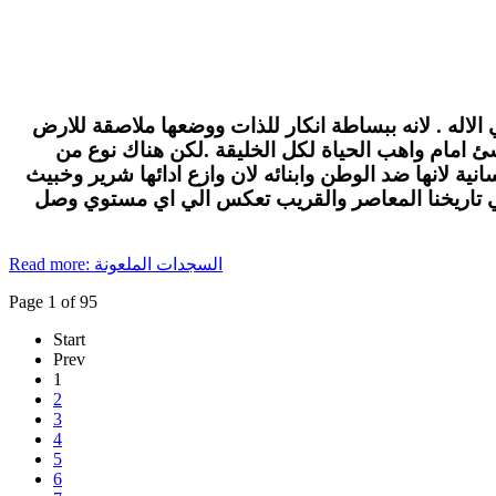
الاله . لانه ببساطة انكار للذات ووضعها ملاصقة للارض
لاشئ امام واهب الحياة لكل الخليقة .لكن هناك نوع من
ة لانها ضد الوطن وابنائه لان وازع ادائها شرير وخبيث
في تاريخنا المعاصر والقريب تعكس الي اي مستوي وصل
Read more: السجدات الملعونة
Page 1 of 95
Start
Prev
1
2
3
4
5
6