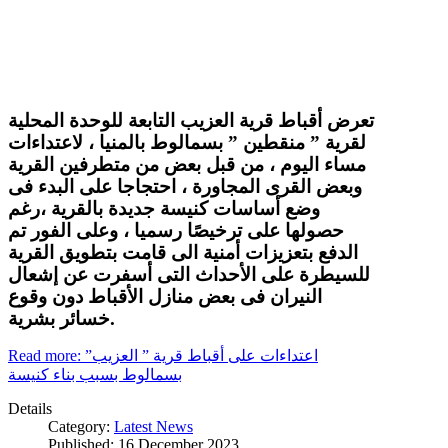
تعرض أقباط قرية العزيب التابعة للوحدة المحلية
لقرية ” منقطين ” بسمالوط بالمنيا ، لاعتداءات
مساء اليوم ، من قبل بعض من متطرفين القرية
وبعض القرى المجاورة ، احتجاجا على البدء فى
وضع أساسات كنيسة جديدة بالقرية ،رغم
حصولها على ترخيصًا رسميا ، وعلى الفور تم
الدفع بتعزيزات أمنية الى قامت بتطويق القرية
للسيطرة على الأحداث التى أسفرت عن إشعال
النيران فى بعض منازل الأقباط دون وقوع
خسائر بشرية.
Read more: اعتداءات على أقباط قرية ” العزيب”
بسمالوط بسبب بناء كنيسة
Details
Category:
Latest News
Published: 16 December 2023