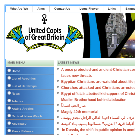
Who Are We
Aims
Contact Us
Lotus Flower
Links
Samue
MAIN MENU
LATEST NEWS
A once protected-and ancient-Christian co
Home
faces new threats
List of Atrocities
Egyptian Christians are watchful about lif
List of Hardships
Churches attacked and Christians arreste
Egypt officials abetted kidnappers of Chris
News
Muslim Brotherhood behind abduction
Articles
صار الحب انساناً
Arabic Articles
Magdy 40th memorial
Radical Islam Watch
نزف الي السماء اخينا الغالي الراحل مجدي يوسف
أقباط قرية ” العزيب” بسمالوط بسبب بناء كنيسة
Advocacy
In Russia, the shift in public opinion is un
Press Release