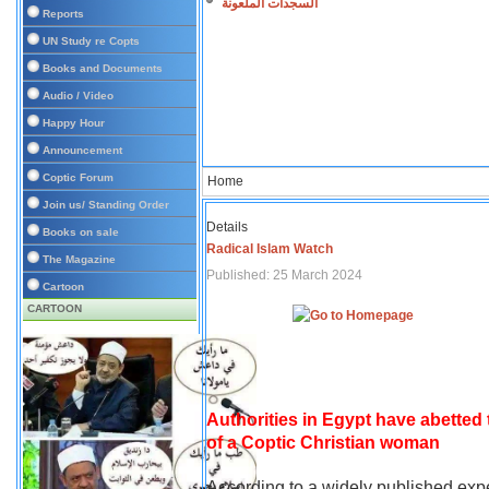
السجدات الملعونة
Reports
UN Study re Copts
Books and Documents
Audio / Video
Happy Hour
Announcement
Coptic Forum
Home
Join us/ Standing Order
Details
Books on sale
Radical Islam Watch
The Magazine
Published: 25 March 2024
Cartoon
CARTOON
Authorities in Egypt have abetted
of a Coptic Christian woman
According to a widely published expe