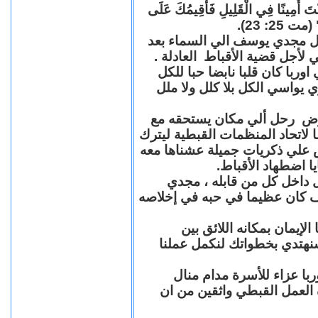
"كُنْتَ أَمِينًا فِي الْقَلِيلِ فَأُقِيمُكَ عَلَى
(مت 25: 23
حل مجدي يوسف الي السماء بعد
ي لأجل قضية الأقباط العادلة
با كان قلبا نابضا حبا للكل
 يواسي الكل بلا كلل ولا ملل
مرض رحل ألي مكان يستحقه مع
 لاتحاد المنظمات القبطية ليترك
ش علي ذكريات جميلة عشناها معه
يا اضطهاد الأقباط
 داخل كل من قابله ، مجدي
كان عظيما في حبه في إخلاصه
لإيمان بمكانه اللائق بين
نهتدي بخطواتك لنكمل عملنا
با عزاء للأسرة مدام منال
ة العمل القبطي واثقين من ان