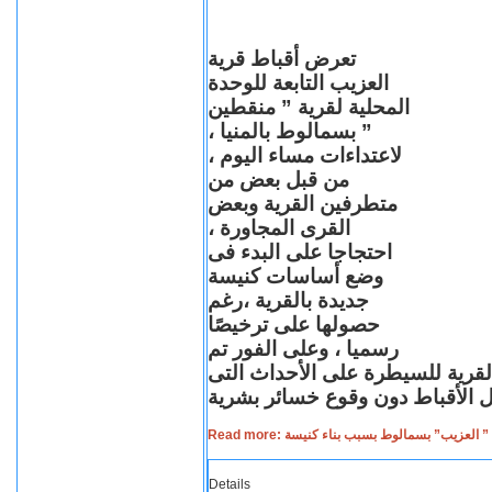
تعرض أقباط قرية
العزيب التابعة للوحدة
المحلية لقرية ” منقطين
” بسمالوط بالمنيا ،
لاعتداءات مساء اليوم ،
من قبل بعض من
متطرفين القرية وبعض
القرى المجاورة ،
احتجاجا على البدء فى
وضع أساسات كنيسة
جديدة بالقرية ،رغم
حصولها على ترخيصًا
رسميا ، وعلى الفور تم
القرية للسيطرة على الأحداث التى
Read more: لعزيب” بسمالوط بسبب بناء كنيسة
Details