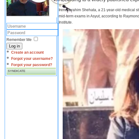
Irene Ibrahim Shehata, a 21-year-old medical s
mid-term exams in Asyut, according to Raymond 
Institute.
Remember Me
Log in
Create an account
Forgot your username?
Forgot your password?
SYNDICATE