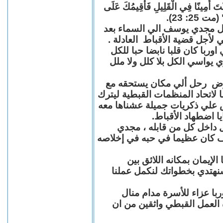
"كُنْتَ أَمِينًا فِي الْقَلِيلِ فَأُقِيمُكَ عَلَى
(مت 25: 23
حل مجدي يوسف الي السماء بعد
ي لأجل قضية الأقباط العادلة
با كان قلبا نابضا حبا للكل
 يواسي الكل بلا كلل ولا ملل
مرض رحل ألي مكان يستحقه مع
 لاتحاد المنظمات القبطية ليترك
ش علي ذكريات جميلة عشناها معه
يا اضطهاد الأقباط
 داخل كل من قابله ، مجدي
كان عظيما في حبه في إخلاصه
لإيمان بمكانه اللائق بين
نهتدي بخطواتك لنكمل عملنا
با عزاء للأسرة مدام منال
ة العمل القبطي واثقين من ان