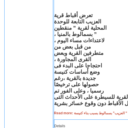
تعرض أقباط قرية
العزيب التابعة للوحدة
المحلية لقرية ” منقطين
” بسمالوط بالمنيا ،
لاعتداءات مساء اليوم ،
من قبل بعض من
متطرفين القرية وبعض
القرى المجاورة ،
احتجاجا على البدء فى
وضع أساسات كنيسة
جديدة بالقرية ،رغم
حصولها على ترخيصًا
رسميا ، وعلى الفور تم
القرية للسيطرة على الأحداث التى
Read more: لعزيب” بسمالوط بسبب بناء كنيسة
Details