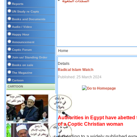
السجدات الملعونة
Reports
UN Study re Copts
Books and Documents
Audio / Video
Happy Hour
Announcement
Coptic Forum
Home
Join us/ Standing Order
Details
Books on sale
Radical Islam Watch
The Magazine
Published: 25 March 2024
Cartoon
CARTOON
Authorities in Egypt have abetted
of a Coptic Christian woman
According to a widely published expe