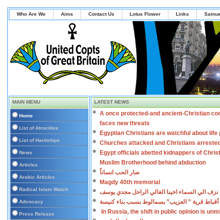
Who Are We
Aims
Contact Us
Lotus Flower
Links
Samue
MAIN MENU
LATEST NEWS
A once protected-and ancient-Christian co
Home
faces new threats
List of Atrocities
Egyptian Christians are watchful about lif
List of Hardships
Churches attacked and Christians arreste
Egypt officials abetted kidnappers of Chris
News
Muslim Brotherhood behind abduction
Articles
صار الحب انساناً
Arabic Articles
Magdy 40th memorial
Radical Islam Watch
نزف الي السماء اخينا الغالي الراحل مجدي يوسف
أقباط قرية ” العزيب” بسمالوط بسبب بناء كنيسة
Advocacy
In Russia, the shift in public opinion is un
Press Release