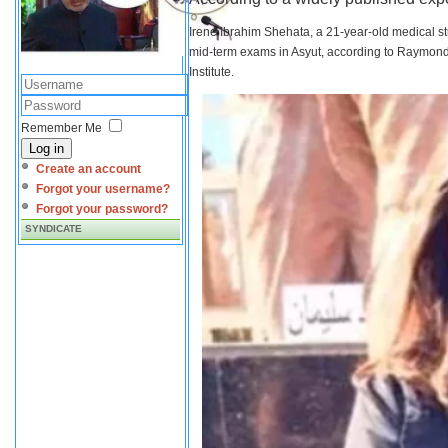
Irene Ibrahim Shehata, a 21-year-old medical s
mid-term exams in Asyut, according to Raymond 
Institute.
Remember Me
Log in
Create an account
Forgot your username?
Forgot your password?
SYNDICATE