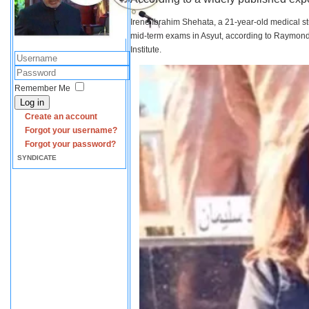
Irene Ibrahim Shehata, a 21-year-old medical s
mid-term exams in Asyut, according to Raymond 
Institute.
Remember Me
Log in
Create an account
Forgot your username?
Forgot your password?
SYNDICATE