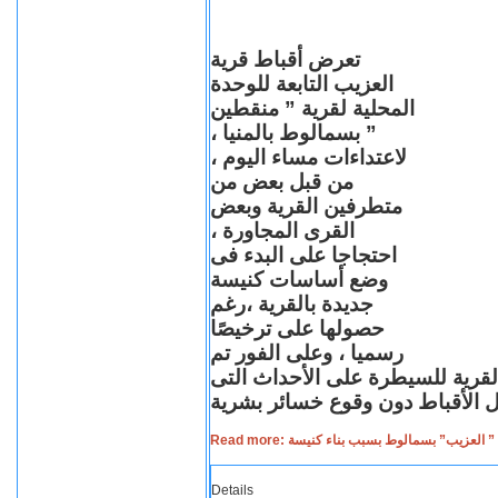
تعرض أقباط قرية
العزيب التابعة للوحدة
المحلية لقرية ” منقطين
” بسمالوط بالمنيا ،
لاعتداءات مساء اليوم ،
من قبل بعض من
متطرفين القرية وبعض
القرى المجاورة ،
احتجاجا على البدء فى
وضع أساسات كنيسة
جديدة بالقرية ،رغم
حصولها على ترخيصًا
رسميا ، وعلى الفور تم
القرية للسيطرة على الأحداث التى
Read more: لعزيب” بسمالوط بسبب بناء كنيسة
Details