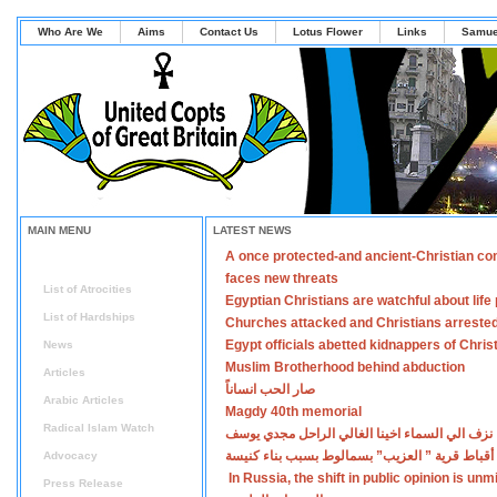
Who Are We
Aims
Contact Us
Lotus Flower
Links
Samue
MAIN MENU
LATEST NEWS
A once protected-and ancient-Christian co
Home
faces new threats
List of Atrocities
Egyptian Christians are watchful about lif
List of Hardships
Churches attacked and Christians arreste
Egypt officials abetted kidnappers of Chris
News
Muslim Brotherhood behind abduction
Articles
صار الحب انساناً
Arabic Articles
Magdy 40th memorial
Radical Islam Watch
نزف الي السماء اخينا الغالي الراحل مجدي يوسف
أقباط قرية ” العزيب” بسمالوط بسبب بناء كنيسة
Advocacy
In Russia, the shift in public opinion is un
Press Release