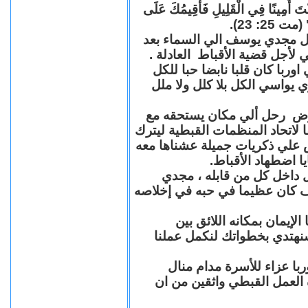
"كُنْتَ أَمِينًا فِي الْقَلِيلِ فَأُقِيمُكَ عَلَى
(مت 25: 23
حل مجدي يوسف الي السماء بعد
ي لأجل قضية الأقباط العادلة
با كان قلبا نابضا حبا للكل
 يواسي الكل بلا كلل ولا ملل
مرض رحل ألي مكان يستحقه مع
 لاتحاد المنظمات القبطية ليترك
ش علي ذكريات جميلة عشناها معه
يا اضطهاد الأقباط
 داخل كل من قابله ، مجدي
كان عظيما في حبه في إخلاصه
لإيمان بمكانه اللائق بين
نهتدي بخطواتك لنكمل عملنا
با عزاء للأسرة مدام منال
ة العمل القبطي واثقين من ان