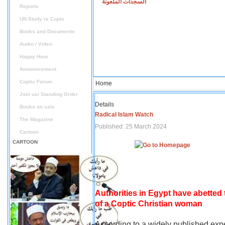
السجدات الملعونة
Reports
UN Study re Copts
Books and Documents
Audio / Video
Happy Hour
Announcement
Coptic Forum
Home
Join us/ Standing Order
Details
Books on sale
Radical Islam Watch
The Magazine
Published: 25 March 2024
Cartoon
CARTOON
Authorities in Egypt have abetted
of a Coptic Christian woman
According to a widely published expe