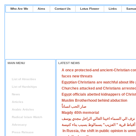
Who Are We
Aims
Contact Us
Lotus Flower
Links
Samue
MAIN MENU
LATEST NEWS
A once protected-and ancient-Christian co
Home
faces new threats
List of Atrocities
Egyptian Christians are watchful about lif
List of Hardships
Churches attacked and Christians arreste
Egypt officials abetted kidnappers of Chris
News
Muslim Brotherhood behind abduction
Articles
صار الحب انساناً
Arabic Articles
Magdy 40th memorial
Radical Islam Watch
نزف الي السماء اخينا الغالي الراحل مجدي يوسف
أقباط قرية ” العزيب” بسمالوط بسبب بناء كنيسة
Advocacy
In Russia, the shift in public opinion is un
Press Release