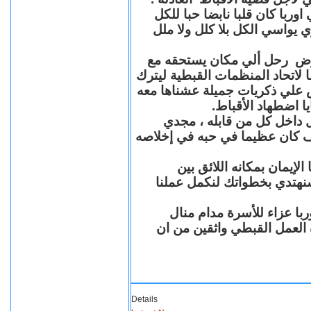
با كان قلبا نابضا حبا للكل
 يواسي الكل بلا كلل ولا ملل
مرض رحل ألي مكان يستحقه مع
 لاتحاد المنظمات القبطية ليترك
ش علي ذكريات جميلة عشناها معه
يا اضطهاد الأقباط
 داخل كل من قابله ، مجدي
كان عظيما في حبه في إخلاصه
لإيمان بمكانه اللائق بين
نهتدي بخطواتك لنكمل عملنا
با عزاء للأسرة مدام منال
ة العمل القبطي واثقين من ان
Details