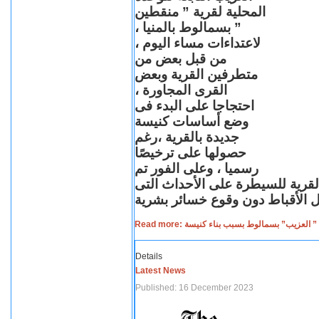
المحلية لقرية ” منقطين
” بسمالوط بالمنيا ،
لاعتداءات مساء اليوم ،
من قبل بعض من
متطرفين القرية وبعض
القرى المجاورة ،
احتجاجا على البدء فى
وضع أساسات كنيسة
جديدة بالقرية ،رغم
حصولها على ترخيصًا
رسميا ، وعلى الفور تم
القرية للسيطرة على الأحداث التى
Read more: لعزيب” بسمالوط بسبب بناء كنيسة
Details
Latest News
Published: 16 December 2023