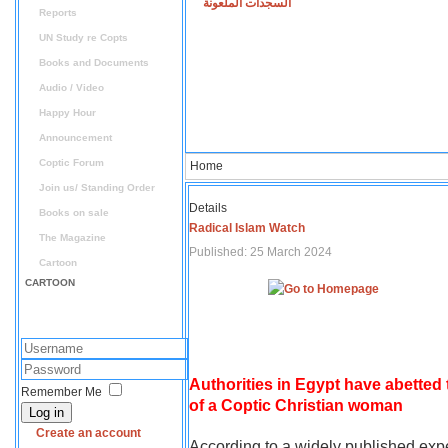
السجدات الملعونة
Reports
UN Study re Copts
Books and Documents
Audio / Video
Happy Hour
Announcement
Coptic Forum
Home
Join us/ Standing Order
Details
Books on sale
Radical Islam Watch
The Magazine
Published: 25 March 2024
Cartoon
CARTOON
Authorities in Egypt have abetted
Remember Me
of a Coptic Christian woman
Log in
Create an account
According to a widely published expe