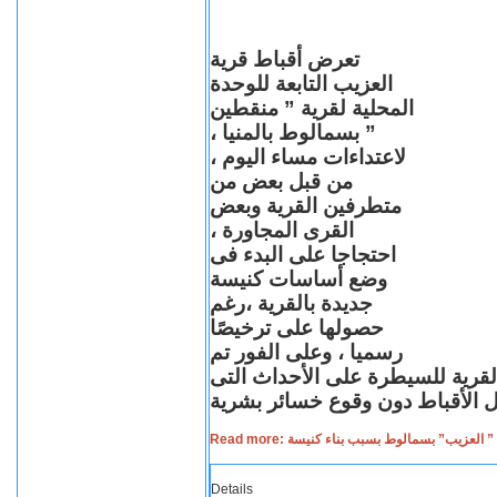
تعرض أقباط قرية
العزيب التابعة للوحدة
المحلية لقرية ” منقطين
” بسمالوط بالمنيا ،
لاعتداءات مساء اليوم ،
من قبل بعض من
متطرفين القرية وبعض
القرى المجاورة ،
احتجاجا على البدء فى
وضع أساسات كنيسة
جديدة بالقرية ،رغم
حصولها على ترخيصًا
رسميا ، وعلى الفور تم
القرية للسيطرة على الأحداث التى
Read more: لعزيب” بسمالوط بسبب بناء كنيسة
Details