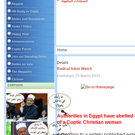
السجدات الملعونة
Reports
UN Study re Copts
Books and Documents
Audio / Video
Happy Hour
Announcement
Coptic Forum
Home
Join us/ Standing Order
Details
Books on sale
Radical Islam Watch
The Magazine
Published: 25 March 2024
Cartoon
CARTOON
Authorities in Egypt have abetted
of a Coptic Christian woman
According to a widely published expe