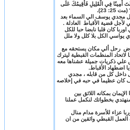
"كُنْتَ أَمِينًا فِي الْقَلِيلِ فَأُقِيمُكَ عَلَى
(مت 25: 23
حل مجدي يوسف الي السماء بعد
ي لأجل قضية الأقباط العادلة
با كان قلبا نابضا حبا للكل
 يواسي الكل بلا كلل ولا ملل
مرض رحل ألي مكان يستحقه مع
 لاتحاد المنظمات القبطية ليترك
ش علي ذكريات جميلة عشناها معه
يا اضطهاد الأقباط
 داخل كل من قابله ، مجدي
كان عظيما في حبه في إخلاصه
لإيمان بمكانه اللائق بين
نهتدي بخطواتك لنكمل عملنا
با عزاء للأسرة مدام منال
ة العمل القبطي واثقين من ان