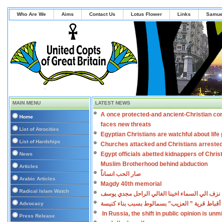
Who Are We
Aims
Contact Us
Lotus Flower
Links
Samue
MAIN MENU
LATEST NEWS
A once protected-and ancient-Christian co
Home
faces new threats
List of Atrocities
Egyptian Christians are watchful about lif
List of Hardships
Churches attacked and Christians arreste
Egypt officials abetted kidnappers of Chris
News
Muslim Brotherhood behind abduction
Articles
صار الحب انساناً
Arabic Articles
Magdy 40th memorial
Radical Islam Watch
نزف الي السماء اخينا الغالي الراحل مجدي يوسف
أقباط قرية ” العزيب” بسمالوط بسبب بناء كنيسة
Advocacy
In Russia, the shift in public opinion is un
Press Release