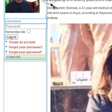
Irene Ibrahim Shehata, a 21-year-old medical s
mid-term exams in Asyut, according to Raymond 
Institute.
Remember Me
Log in
Create an account
Forgot your username?
Forgot your password?
SYNDICATE