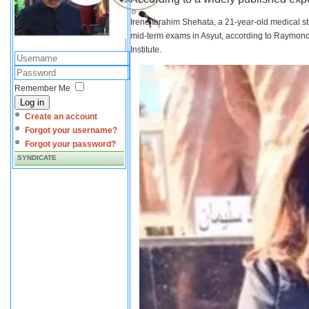
Irene Ibrahim Shehata, a 21-year-old medical s
mid-term exams in Asyut, according to Raymond 
Institute.
Remember Me
Log in
Create an account
Forgot your username?
Forgot your password?
SYNDICATE