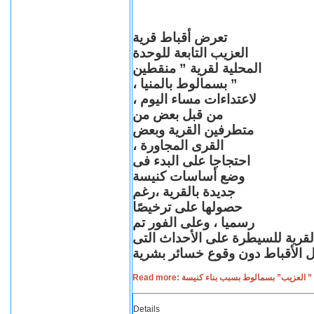
تعرض أقباط قرية
العزيب التابعة للوحدة
المحلية لقرية ” منقطين
” بسمالوط بالمنيا ،
لاعتداءات مساء اليوم ،
من قبل بعض من
متطرفين القرية وبعض
القرى المجاورة ،
احتجاجا على البدء فى
وضع أساسات كنيسة
جديدة بالقرية ،رغم
حصولها على ترخيصًا
رسميا ، وعلى الفور تم
القرية للسيطرة على الأحداث التى
Read more: لعزيب” بسمالوط بسبب بناء كنيسة
Details