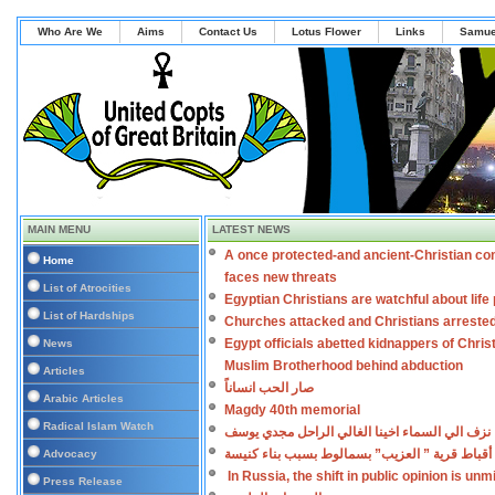
Who Are We
Aims
Contact Us
Lotus Flower
Links
Samue
MAIN MENU
LATEST NEWS
A once protected-and ancient-Christian co
Home
faces new threats
List of Atrocities
Egyptian Christians are watchful about lif
List of Hardships
Churches attacked and Christians arreste
Egypt officials abetted kidnappers of Chris
News
Muslim Brotherhood behind abduction
Articles
صار الحب انساناً
Arabic Articles
Magdy 40th memorial
Radical Islam Watch
نزف الي السماء اخينا الغالي الراحل مجدي يوسف
أقباط قرية ” العزيب” بسمالوط بسبب بناء كنيسة
Advocacy
In Russia, the shift in public opinion is un
Press Release