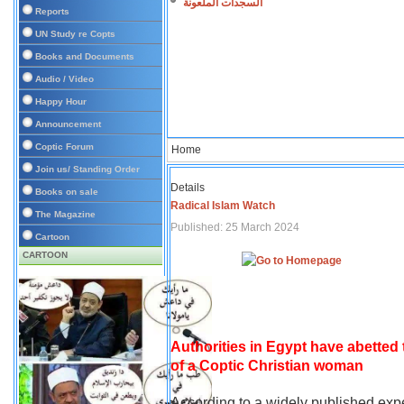
السجدات الملعونة
Reports
UN Study re Copts
Books and Documents
Audio / Video
Happy Hour
Announcement
Coptic Forum
Home
Join us/ Standing Order
Details
Books on sale
Radical Islam Watch
The Magazine
Published: 25 March 2024
Cartoon
CARTOON
Authorities in Egypt have abetted
of a Coptic Christian woman
According to a widely published expe