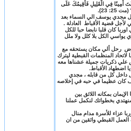
"كُنْتَ أَمِينًا فِي الْقَلِيلِ فَأُقِيمُكَ عَلَى
(مت 25: 23
حل مجدي يوسف الي السماء بعد
ي لأجل قضية الأقباط العادلة
با كان قلبا نابضا حبا للكل
 يواسي الكل بلا كلل ولا ملل
مرض رحل ألي مكان يستحقه مع
 لاتحاد المنظمات القبطية ليترك
ش علي ذكريات جميلة عشناها معه
يا اضطهاد الأقباط
 داخل كل من قابله ، مجدي
كان عظيما في حبه في إخلاصه
لإيمان بمكانه اللائق بين
نهتدي بخطواتك لنكمل عملنا
با عزاء للأسرة مدام منال
ة العمل القبطي واثقين من ان