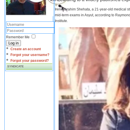
Irene Ibrahim Shehata, a 21-year-old medical s
mid-term exams in Asyut, according to Raymond 
Institute.
Remember Me
Log in
Create an account
Forgot your username?
Forgot your password?
SYNDICATE