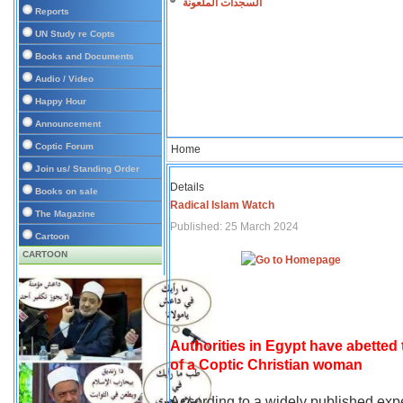
السجدات الملعونة
Reports
UN Study re Copts
Books and Documents
Audio / Video
Happy Hour
Announcement
Coptic Forum
Home
Join us/ Standing Order
Details
Books on sale
Radical Islam Watch
The Magazine
Published: 25 March 2024
Cartoon
CARTOON
Authorities in Egypt have abetted
of a Coptic Christian woman
According to a widely published expe