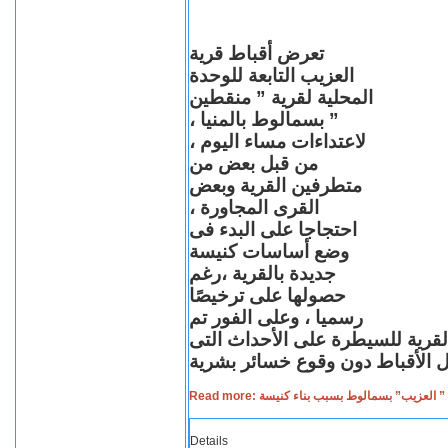
تعرض أقباط قرية
العزيب التابعة للوحدة
المحلية لقرية ” منقطين
” بسمالوط بالمنيا ،
لاعتداءات مساء اليوم ،
من قبل بعض من
متطرفين القرية وبعض
القرى المجاورة ،
احتجاجا على البدء فى
وضع أساسات كنيسة
جديدة بالقرية ،رغم
حصولها على ترخيصًا
رسميا ، وعلى الفور تم
القرية للسيطرة على الأحداث التى
Read more: لعزيب” بسمالوط بسبب بناء كنيسة
Details