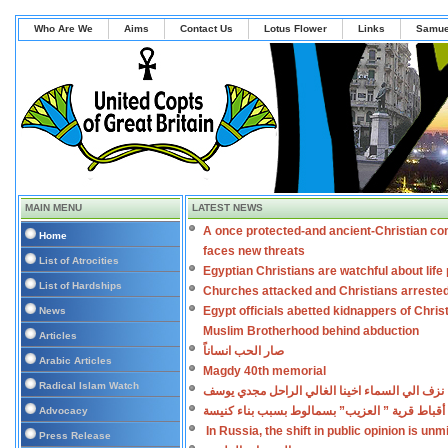
Who Are We
Aims
Contact Us
Lotus Flower
Links
Samue
MAIN MENU
LATEST NEWS
A once protected-and ancient-Christian co
Home
faces new threats
List of Atrocities
Egyptian Christians are watchful about lif
List of Hardships
Churches attacked and Christians arreste
Egypt officials abetted kidnappers of Chris
News
Muslim Brotherhood behind abduction
Articles
صار الحب انساناً
Arabic Articles
Magdy 40th memorial
Radical Islam Watch
نزف الي السماء اخينا الغالي الراحل مجدي يوسف
أقباط قرية ” العزيب” بسمالوط بسبب بناء كنيسة
Advocacy
In Russia, the shift in public opinion is un
Press Release