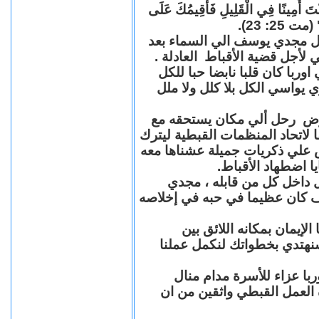
"كُنْتَ أَمِينًا فِي الْقَلِيلِ فَأُقِيمُكَ عَلَى
(مت 25: 23
حل مجدي يوسف الي السماء بعد
ي لأجل قضية الأقباط العادلة
با كان قلبا نابضا حبا للكل
 يواسي الكل بلا كلل ولا ملل
مرض رحل ألي مكان يستحقه مع
 لاتحاد المنظمات القبطية ليترك
ش علي ذكريات جميلة عشناها معه
يا اضطهاد الأقباط
 داخل كل من قابله ، مجدي
كان عظيما في حبه في إخلاصه
لإيمان بمكانه اللائق بين
نهتدي بخطواتك لنكمل عملنا
با عزاء للأسرة مدام منال
ة العمل القبطي واثقين من ان