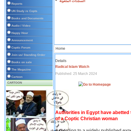
السجدات الملعونة
Reports
UN Study re Copts
Books and Documents
Audio / Video
Happy Hour
Announcement
Coptic Forum
Home
Join us/ Standing Order
Details
Books on sale
Radical Islam Watch
The Magazine
Published: 25 March 2024
Cartoon
CARTOON
Authorities in Egypt have abetted
of a Coptic Christian woman
According to a widely published expe