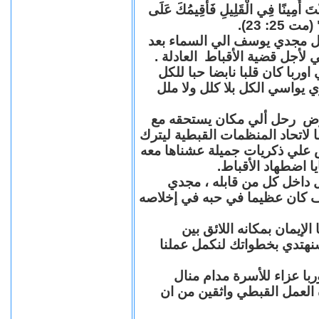
"كُنْتَ أَمِينًا فِي الْقَلِيلِ فَأُقِيمُكَ عَلَى
(مت 25: 23
حل مجدي يوسف الي السماء بعد
ي لأجل قضية الأقباط العادلة
با كان قلبا نابضا حبا للكل
 يواسي الكل بلا كلل ولا ملل
مرض رحل ألي مكان يستحقه مع
 لاتحاد المنظمات القبطية ليترك
ش علي ذكريات جميلة عشناها معه
يا اضطهاد الأقباط
 داخل كل من قابله ، مجدي
كان عظيما في حبه في إخلاصه
لإيمان بمكانه اللائق بين
نهتدي بخطواتك لنكمل عملنا
با عزاء للأسرة مدام منال
ة العمل القبطي واثقين من ان