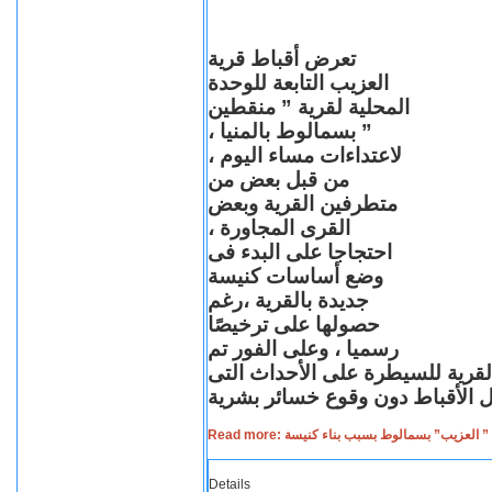
تعرض أقباط قرية
العزيب التابعة للوحدة
المحلية لقرية ” منقطين
” بسمالوط بالمنيا ،
لاعتداءات مساء اليوم ،
من قبل بعض من
متطرفين القرية وبعض
القرى المجاورة ،
احتجاجا على البدء فى
وضع أساسات كنيسة
جديدة بالقرية ،رغم
حصولها على ترخيصًا
رسميا ، وعلى الفور تم
القرية للسيطرة على الأحداث التى
Read more: لعزيب” بسمالوط بسبب بناء كنيسة
Details