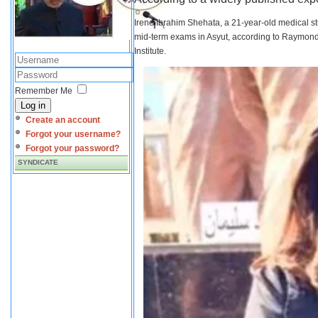
Irene Ibrahim Shehata, a 21-year-old medical s
mid-term exams in Asyut, according to Raymond 
Institute.
Remember Me
Log in
Create an account
Forgot your username?
Forgot your password?
SYNDICATE