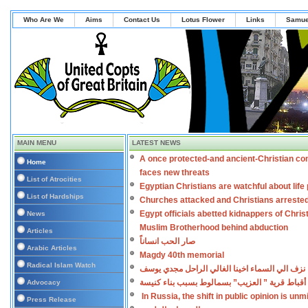
Who Are We
Aims
Contact Us
Lotus Flower
Links
Samue
MAIN MENU
LATEST NEWS
A once protected-and ancient-Christian co
Home
faces new threats
List of Atrocities
Egyptian Christians are watchful about lif
List of Hardships
Churches attacked and Christians arreste
Egypt officials abetted kidnappers of Chris
News
Muslim Brotherhood behind abduction
Articles
صار الحب انساناً
Arabic Articles
Magdy 40th memorial
Radical Islam Watch
نزف الي السماء اخينا الغالي الراحل مجدي يوسف
أقباط قرية ” العزيب” بسمالوط بسبب بناء كنيسة
Advocacy
In Russia, the shift in public opinion is un
Press Release