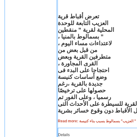
تعرض أقباط قرية
العزيب التابعة للوحدة
المحلية لقرية ” منقطين
” بسمالوط بالمنيا ،
لاعتداءات مساء اليوم ،
من قبل بعض من
متطرفين القرية وبعض
القرى المجاورة ،
احتجاجا على البدء فى
وضع أساسات كنيسة
جديدة بالقرية ،رغم
حصولها على ترخيصًا
رسميا ، وعلى الفور تم
القرية للسيطرة على الأحداث التى
Read more: لعزيب” بسمالوط بسبب بناء كنيسة
Details