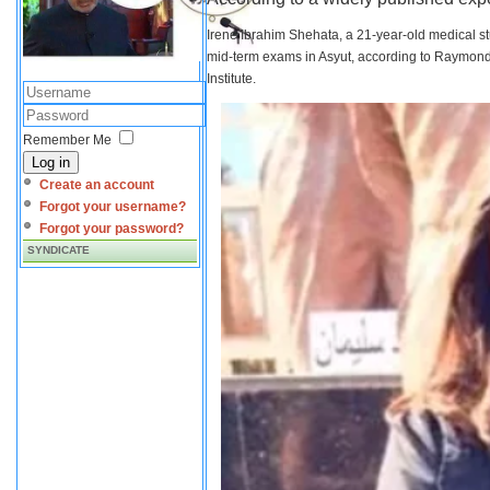
Irene Ibrahim Shehata, a 21-year-old medical s
mid-term exams in Asyut, according to Raymond 
Institute.
Remember Me
Log in
Create an account
Forgot your username?
Forgot your password?
SYNDICATE