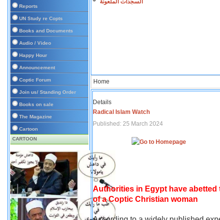
السجدات الملعونة
Reports
UN Study re Copts
Books and Documents
Audio / Video
Happy Hour
Announcement
Coptic Forum
Home
Join us/ Standing Order
Details
Books on sale
Radical Islam Watch
The Magazine
Published: 25 March 2024
Cartoon
CARTOON
Authorities in Egypt have abetted
of a Coptic Christian woman
According to a widely published expe