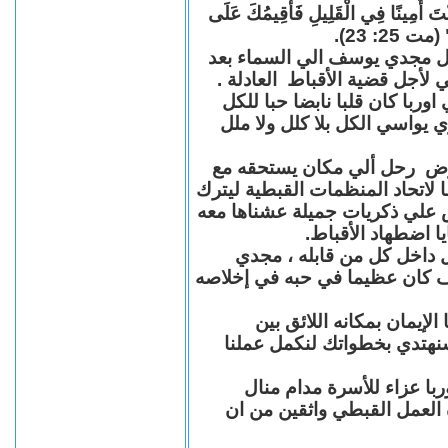
"كُنْتَ أَمِينًا فِي الْقَلِيلِ فَأُقِيمُكَ عَلَى
(مت 25: 23
حل مجدي يوسف الي السماء بعد
ي لأجل قضية الأقباط العادلة
با كان قلبا نابضا حبا للكل
 يواسي الكل بلا كلل ولا ملل
مرض رحل ألي مكان يستحقه مع
 لاتحاد المنظمات القبطية ليترك
ش علي ذكريات جميلة عشناها معه
يا اضطهاد الأقباط
 داخل كل من قابله ، مجدي
كان عظيما في حبه في إخلاصه
لإيمان بمكانه اللائق بين
نهتدي بخطواتك لنكمل عملنا
با عزاء للأسرة مدام منال
ة العمل القبطي واثقين من ان