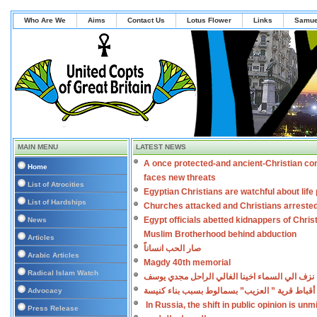
Who Are We
Aims
Contact Us
Lotus Flower
Links
Samue
MAIN MENU
LATEST NEWS
A once protected-and ancient-Christian co
Home
faces new threats
List of Atrocities
Egyptian Christians are watchful about lif
List of Hardships
Churches attacked and Christians arreste
Egypt officials abetted kidnappers of Chris
News
Muslim Brotherhood behind abduction
Articles
صار الحب انساناً
Arabic Articles
Magdy 40th memorial
Radical Islam Watch
نزف الي السماء اخينا الغالي الراحل مجدي يوسف
أقباط قرية ” العزيب” بسمالوط بسبب بناء كنيسة
Advocacy
In Russia, the shift in public opinion is un
Press Release