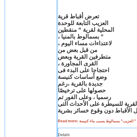
تعرض أقباط قرية
العزيب التابعة للوحدة
المحلية لقرية ” منقطين
” بسمالوط بالمنيا ،
لاعتداءات مساء اليوم ،
من قبل بعض من
متطرفين القرية وبعض
القرى المجاورة ،
احتجاجا على البدء فى
وضع أساسات كنيسة
جديدة بالقرية ،رغم
حصولها على ترخيصًا
رسميا ، وعلى الفور تم
القرية للسيطرة على الأحداث التى
Read more: لعزيب” بسمالوط بسبب بناء كنيسة
Details