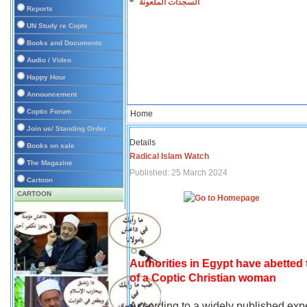
السجدات الملعونة
Reports
UN Study re Copts
Books and Documents
Audio / Video
Happy Hour
Announcement
Coptic Forum
Home
Join us/ Standing Order
Details
Books on sale
Radical Islam Watch
The Magazine
Published: 25 March 2024
Cartoon
CARTOON
Authorities in Egypt have abetted
of a Coptic Christian woman
According to a widely published expe