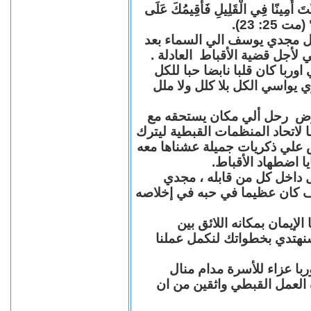
"كُنْتَ أَمِينًا فِي الْقَلِيلِ فَأُقِيمُكَ عَلَى
(مت 25: 23
حل مجدي يوسف الي السماء بعد
ي لأجل قضية الأقباط العادلة
با كان قلبا نابضا حبا للكل
 يواسي الكل بلا كلل ولا ملل
مرض رحل ألي مكان يستحقه مع
 لاتحاد المنظمات القبطية ليترك
ش علي ذكريات جميلة عشناها معه
يا اضطهاد الأقباط
 داخل كل من قابله ، مجدي
كان عظيما في حبه في إخلاصه
لإيمان بمكانه اللائق بين
نهتدي بخطواتك لنكمل عملنا
با عزاء للأسرة مدام منال
ة العمل القبطي واثقين من ان