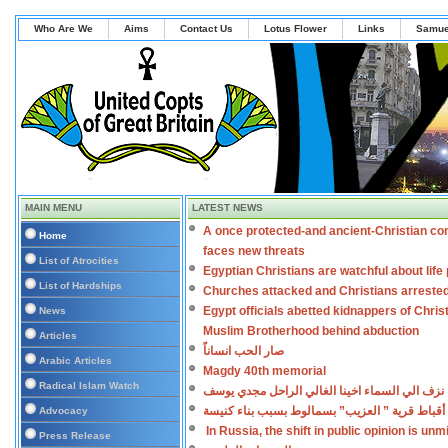
Who Are We
Aims
Contact Us
Lotus Flower
Links
Samue
MAIN MENU
LATEST NEWS
A once protected-and ancient-Christian co
Home
faces new threats
List of Atrocities
Egyptian Christians are watchful about lif
List of Hardships
Churches attacked and Christians arreste
Egypt officials abetted kidnappers of Chris
News
Muslim Brotherhood behind abduction
Articles
صار الحب انساناً
Arabic Articles
Magdy 40th memorial
Radical Islam Watch
نزف الي السماء اخينا الغالي الراحل مجدي يوسف
أقباط قرية ” العزيب” بسمالوط بسبب بناء كنيسة
Advocacy
In Russia, the shift in public opinion is un
Press Release