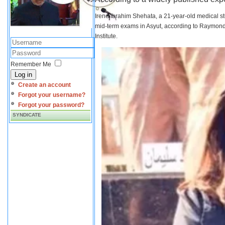
Irene Ibrahim Shehata, a 21-year-old medical s
mid-term exams in Asyut, according to Raymond 
Institute.
Remember Me
Log in
Create an account
Forgot your username?
Forgot your password?
SYNDICATE