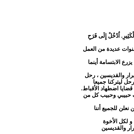
"كَثِيرِ. اُدْخُلْ إِلَى فَرَحِ
نوات عديدة من العمل
رع الابتسامة أينما
رار والقديسين ، رحل
حل ليتركنا جميعا
 قضايا اضطهاد الأقباط
ف حبيبي وحبيب كل من
 نعلن للجميع أننا
و لكل الأخوة
رار والقديسين