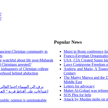
?
?
Popular News
ancient-Christian community in
Mursi in Bonn conference f
ts
Franco-Egyptian Organizati
re watchful about life post-Mubarak
USA, CIA Created Sunni Isl
 Christians arrested?
Laws Contravene Freedom of
d kidnappers of Christian college
Andrew and Mario, A Tragedy
herhood behind abduction
Century
The Martyr Marwa and the D
Middle East
Letters for advocacy
نزف الي السماء اخينا الغا
Maher Al-Gohari was refuse
اعتداءات على أقباط قرية ” ال
SOS Plea for help
Attack by Muslim mobs on ne
n public opinion is unmistakable