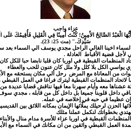
عزاء واج
ب
َيُّهَا الْعَبْدُ الصَّالِحُ الأَمِينُ! كُنْتَ أَمِينًا فِي الْقَلِيلِ فَأُقِيمُكَ عَلَى الْ
سَيِّدِكَ." (مت 25: 23).
لسماء اخينا الغالي الراحل مجدي يوسف الي السماء بعد س
مي لأجل قضية الأقباط العادلة
لمنظمات القبطية في اوربا كان قلبا نابضا حبا للكل كان يز
 يواسي الكل بلا كلل ولا ملل كان عنون للحب والعطاء
وات من المعاناة مع المرض رحل ألي مكان يستحقه مع الأب
لاتحاد المنظمات القبطية ليترك فراغا في العمل القبطي ر
 عشناها معه وأيام سهرنا معا فيها نناقش قضايا عديدة من
قي داخل قلوبنا جميعا بل داخل كل من قابله ، مجدي سو
ن عظيما في حبه في إخلاصه في عمله
 الحزن لرحيلك يملّائها الإيمان بمكانه اللائق بين القديسين
دي بخطواتك لنكمل عملنا مثلك
لمنظمات القبطية في اوربا عزاء للأسرة مدام منال والأبناء 
مدة العمل القبطي واثقين من ان مكانك في السماء مع الأب