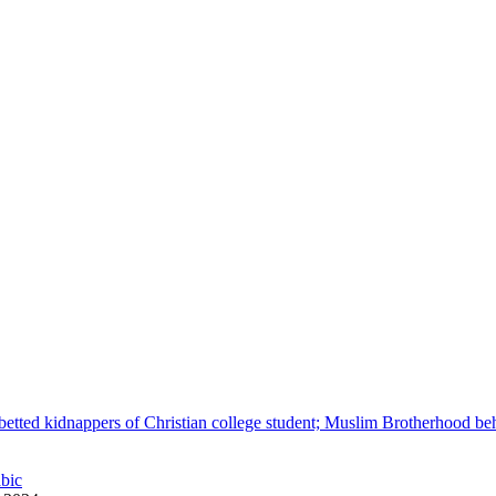
betted kidnappers of Christian college student; Muslim Brotherhood be
abic