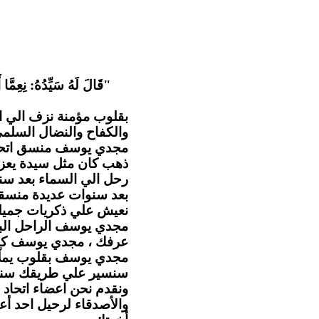
قَالَ لَهُ سَيِّدُهُ: نِعِمَّا أ
بقلوب مؤمنة نزف الي ا
والكفاح والنضال السل .
مجدي يوسف منسق اتحاد ا
ذهب كان مثل سيدة يعزي
رحل الي السماء بعد سن
بعد سنوات عديدة منسقا 
نعيش علي ذكريات جميلة.
مجدي يوسف الراحل البا
عرفك ، مجدي يوسف كا.
مجدي يوسف بقلوب يملّائها
سنسير علي طريقك سنهت
ونقدم نحن اعضاء اتحاد ا
والأصدقاء لرحيل احد أع