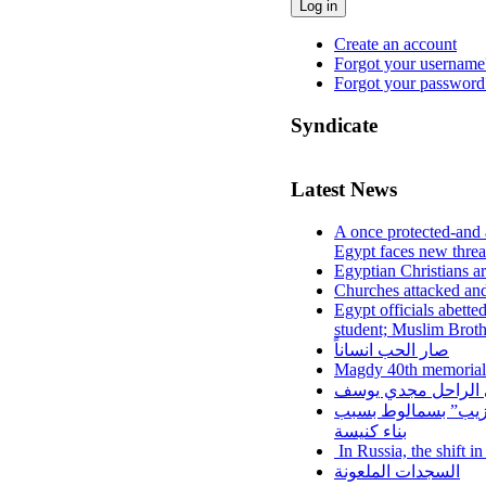
Log in
Create an account
Forgot your username
Forgot your password
Syndicate
Latest News
A once protected-and 
Egypt faces new threa
Egyptian Christians a
Churches attacked and
Egypt officials abette
student; Muslim Brot
صار الحب انساناً
Magdy 40th memorial
لي الراحل مجدي يوسف
عزيب” بسمالوط بسبب
بناء كنيسة
In Russia, the shift i
السجدات الملعونة