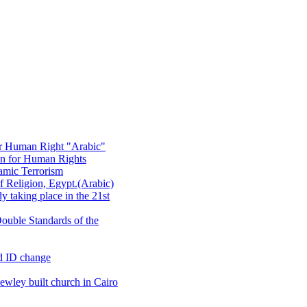
or Human Right "Arabic"
on for Human Rights
amic Terrorism
 Religion, Egypt.(Arabic)
 taking place in the 21st
ouble Standards of the
d ID change
wley built church in Cairo