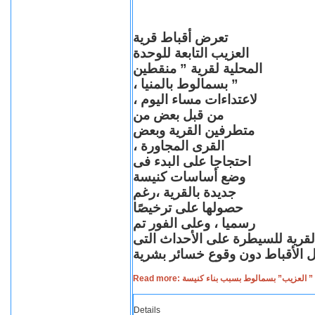
تعرض أقباط قرية
العزيب التابعة للوحدة
المحلية لقرية ” منقطين
” بسمالوط بالمنيا ،
لاعتداءات مساء اليوم ،
من قبل بعض من
متطرفين القرية وبعض
القرى المجاورة ،
احتجاجا على البدء فى
وضع أساسات كنيسة
جديدة بالقرية ،رغم
حصولها على ترخيصًا
رسميا ، وعلى الفور تم
القرية للسيطرة على الأحداث التى
Read more: لعزيب” بسمالوط بسبب بناء كنيسة
Details