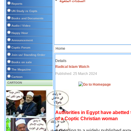
السجدات الملعونة
Reports
UN Study re Copts
Books and Documents
Audio / Video
Happy Hour
Announcement
Coptic Forum
Home
Join us/ Standing Order
Details
Books on sale
Radical Islam Watch
The Magazine
Published: 25 March 2024
Cartoon
CARTOON
Authorities in Egypt have abetted
of a Coptic Christian woman
According to a widely published expe