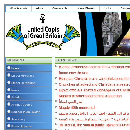
Who Are We
Aims
Contact Us
Lotus Flower
Links
Samue
MAIN MENU
LATEST NEWS
A once protected-and ancient-Christian co
Home
faces new threats
List of Atrocities
Egyptian Christians are watchful about lif
List of Hardships
Churches attacked and Christians arreste
Egypt officials abetted kidnappers of Chris
News
Muslim Brotherhood behind abduction
Articles
صار الحب انساناً
Arabic Articles
Magdy 40th memorial
Radical Islam Watch
نزف الي السماء اخينا الغالي الراحل مجدي يوسف
أقباط قرية ” العزيب” بسمالوط بسبب بناء كنيسة
Advocacy
In Russia, the shift in public opinion is un
Press Release