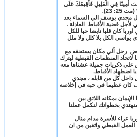
"كُنْتَ أَمِينًا فِي الْقَلِيلِ فَأُقِيمُكَ عَلَى
(مت 25: 23
حل مجدي يوسف الي السماء بعد
ي لأجل قضية الأقباط العادلة
با كان قلبا نابضا حبا للكل
 يواسي الكل بلا كلل ولا ملل
مرض رحل ألي مكان يستحقه مع
 لاتحاد المنظمات القبطية ليترك
ش علي ذكريات جميلة عشناها معه
يا اضطهاد الأقباط
 داخل كل من قابله ، مجدي
كان عظيما في حبه في إخلاصه
لإيمان بمكانه اللائق بين
نهتدي بخطواتك لنكمل عملنا
با عزاء للأسرة مدام منال
ة العمل القبطي واثقين من ان