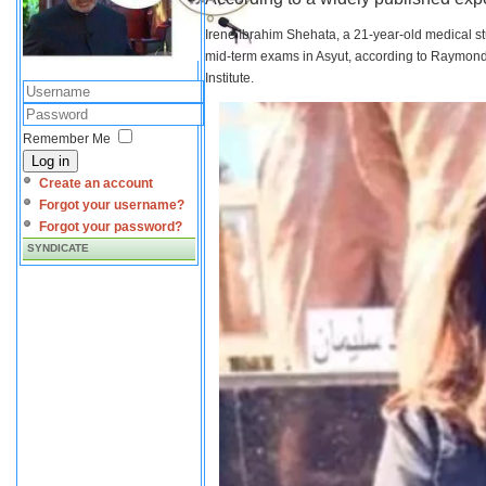
Irene Ibrahim Shehata, a 21-year-old medical s
mid-term exams in Asyut, according to Raymond 
Institute.
Remember Me
Log in
Create an account
Forgot your username?
Forgot your password?
SYNDICATE