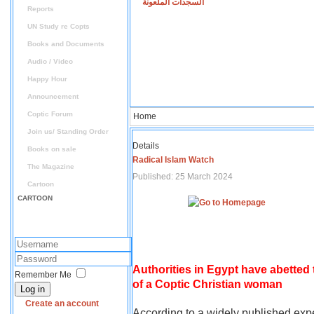
السجدات الملعونة
Reports
UN Study re Copts
Books and Documents
Audio / Video
Happy Hour
Announcement
Coptic Forum
Home
Join us/ Standing Order
Details
Books on sale
Radical Islam Watch
The Magazine
Published: 25 March 2024
Cartoon
CARTOON
Authorities in Egypt have abetted
Remember Me
of a Coptic Christian woman
Log in
Create an account
According to a widely published expe