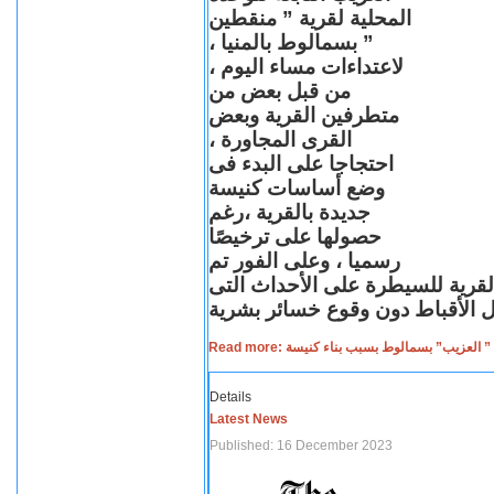
المحلية لقرية ” منقطين
” بسمالوط بالمنيا ،
لاعتداءات مساء اليوم ،
من قبل بعض من
متطرفين القرية وبعض
القرى المجاورة ،
احتجاجا على البدء فى
وضع أساسات كنيسة
جديدة بالقرية ،رغم
حصولها على ترخيصًا
رسميا ، وعلى الفور تم
القرية للسيطرة على الأحداث التى
Read more: لعزيب” بسمالوط بسبب بناء كنيسة
Details
Latest News
Published: 16 December 2023