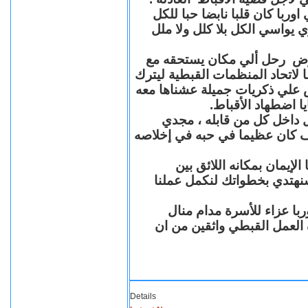
با كان قلبا نابضا حبا للكل
 يواسي الكل بلا كلل ولا ملل
مرض رحل ألي مكان يستحقه مع
 لاتحاد المنظمات القبطية ليترك
ش علي ذكريات جميلة عشناها معه
يا اضطهاد الأقباط
 داخل كل من قابله ، مجدي
كان عظيما في حبه في إخلاصه
لإيمان بمكانه اللائق بين
نهتدي بخطواتك لنكمل عملنا
با عزاء للأسرة مدام منال
ة العمل القبطي واثقين من ان
Details