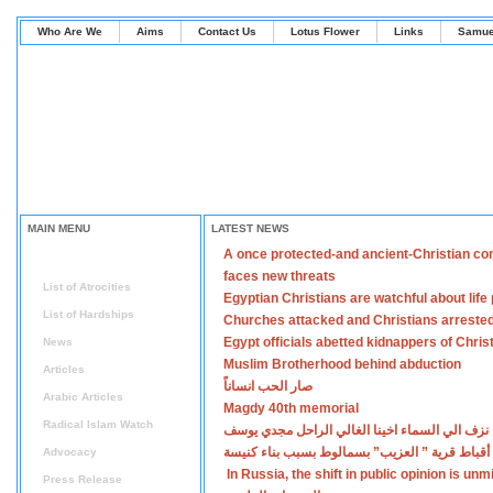
Who Are We
Aims
Contact Us
Lotus Flower
Links
Samue
MAIN MENU
LATEST NEWS
A once protected-and ancient-Christian co
Home
faces new threats
List of Atrocities
Egyptian Christians are watchful about lif
List of Hardships
Churches attacked and Christians arreste
Egypt officials abetted kidnappers of Chris
News
Muslim Brotherhood behind abduction
Articles
صار الحب انساناً
Arabic Articles
Magdy 40th memorial
Radical Islam Watch
نزف الي السماء اخينا الغالي الراحل مجدي يوسف
أقباط قرية ” العزيب” بسمالوط بسبب بناء كنيسة
Advocacy
In Russia, the shift in public opinion is un
Press Release