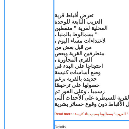
تعرض أقباط قرية
العزيب التابعة للوحدة
المحلية لقرية ” منقطين
” بسمالوط بالمنيا ،
لاعتداءات مساء اليوم ،
من قبل بعض من
متطرفين القرية وبعض
القرى المجاورة ،
احتجاجا على البدء فى
وضع أساسات كنيسة
جديدة بالقرية ،رغم
حصولها على ترخيصًا
رسميا ، وعلى الفور تم
القرية للسيطرة على الأحداث التى
Read more: لعزيب” بسمالوط بسبب بناء كنيسة
Details