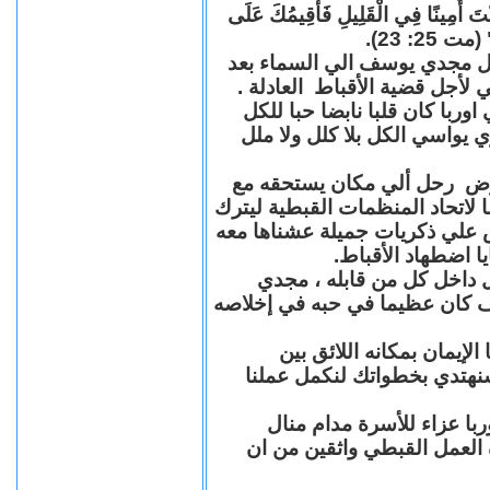
"كُنْتَ أَمِينًا فِي الْقَلِيلِ فَأُقِيمُكَ عَلَى
(مت 25: 23
حل مجدي يوسف الي السماء بعد
ي لأجل قضية الأقباط العادلة
با كان قلبا نابضا حبا للكل
 يواسي الكل بلا كلل ولا ملل
مرض رحل ألي مكان يستحقه مع
 لاتحاد المنظمات القبطية ليترك
ش علي ذكريات جميلة عشناها معه
يا اضطهاد الأقباط
 داخل كل من قابله ، مجدي
كان عظيما في حبه في إخلاصه
لإيمان بمكانه اللائق بين
نهتدي بخطواتك لنكمل عملنا
با عزاء للأسرة مدام منال
ة العمل القبطي واثقين من ان