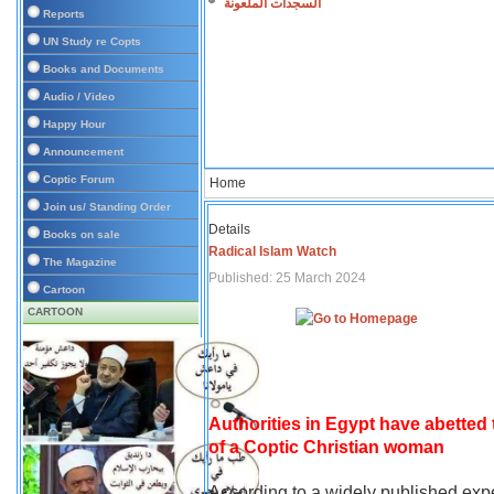
السجدات الملعونة
Reports
UN Study re Copts
Books and Documents
Audio / Video
Happy Hour
Announcement
Coptic Forum
Home
Join us/ Standing Order
Details
Books on sale
Radical Islam Watch
The Magazine
Published: 25 March 2024
Cartoon
CARTOON
Authorities in Egypt have abetted
of a Coptic Christian woman
According to a widely published expe