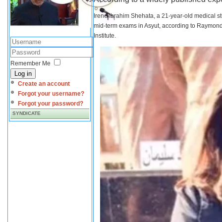
Irene Ibrahim Shehata, a 21-year-old medical s
mid-term exams in Asyut, according to Raymond 
Institute.
Remember Me
Log in
Create an account
Forgot your username?
Forgot your password?
SYNDICATE