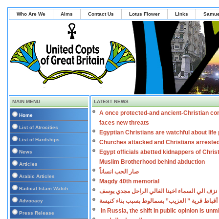
Who Are We
Aims
Contact Us
Lotus Flower
Links
Samue
MAIN MENU
LATEST NEWS
A once protected-and ancient-Christian co
Home
faces new threats
List of Atrocities
Egyptian Christians are watchful about lif
List of Hardships
Churches attacked and Christians arreste
Egypt officials abetted kidnappers of Chris
News
Muslim Brotherhood behind abduction
Articles
صار الحب انساناً
Arabic Articles
Magdy 40th memorial
Radical Islam Watch
نزف الي السماء اخينا الغالي الراحل مجدي يوسف
أقباط قرية ” العزيب” بسمالوط بسبب بناء كنيسة
Advocacy
In Russia, the shift in public opinion is un
Press Release