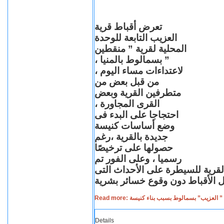
تعرض أقباط قرية
العزيب التابعة للوحدة
المحلية لقرية ” منقطين
” بسمالوط بالمنيا ،
لاعتداءات مساء اليوم ،
من قبل بعض من
متطرفين القرية وبعض
القرى المجاورة ،
احتجاجا على البدء فى
وضع أساسات كنيسة
جديدة بالقرية ،رغم
حصولها على ترخيصًا
رسميا ، وعلى الفور تم
القرية للسيطرة على الأحداث التى
Read more: لعزيب” بسمالوط بسبب بناء كنيسة
Details