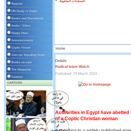
السجدات الملعونة
Reports
UN Study re Copts
Books and Documents
Audio / Video
Happy Hour
Announcement
Coptic Forum
Home
Join us/ Standing Order
Details
Books on sale
Radical Islam Watch
The Magazine
Published: 25 March 2024
Cartoon
CARTOON
Authorities in Egypt have abetted
of a Coptic Christian woman
According to a widely published expe