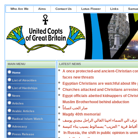
Who Are We
Aims
Contact Us
Lotus Flower
Links
Samue
MAIN MENU
LATEST NEWS
A once protected-and ancient-Christian co
Home
faces new threats
List of Atrocities
Egyptian Christians are watchful about lif
List of Hardships
Churches attacked and Christians arreste
Egypt officials abetted kidnappers of Chris
News
Muslim Brotherhood behind abduction
Articles
صار الحب انساناً
Arabic Articles
Magdy 40th memorial
Radical Islam Watch
نزف الي السماء اخينا الغالي الراحل مجدي يوسف
أقباط قرية ” العزيب” بسمالوط بسبب بناء كنيسة
Advocacy
In Russia, the shift in public opinion is un
Press Release