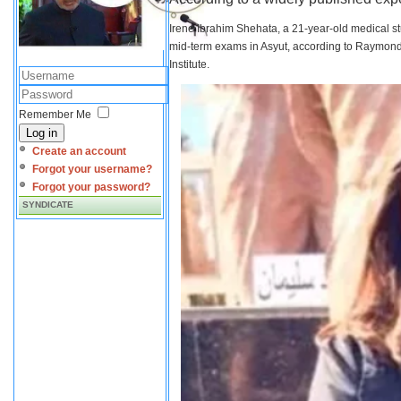
Irene Ibrahim Shehata, a 21-year-old medical s
mid-term exams in Asyut, according to Raymond 
Institute.
Remember Me
Log in
Create an account
Forgot your username?
Forgot your password?
SYNDICATE