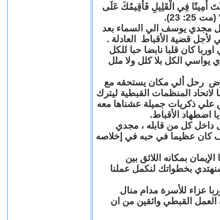
"كُنْتَ أَمِينًا فِي الْقَلِيلِ فَأُقِيمُكَ عَلَى
(مت 25: 23
حل مجدي يوسف الي السماء بعد
ي لأجل قضية الأقباط العادلة
با كان قلبا نابضا حبا للكل
 يواسي الكل بلا كلل ولا ملل
مرض رحل ألي مكان يستحقه مع
 لاتحاد المنظمات القبطية ليترك
ش علي ذكريات جميلة عشناها معه
يا اضطهاد الأقباط
 داخل كل من قابله ، مجدي
كان عظيما في حبه في إخلاصه
لإيمان بمكانه اللائق بين
نهتدي بخطواتك لنكمل عملنا
با عزاء للأسرة مدام منال
ة العمل القبطي واثقين من ان