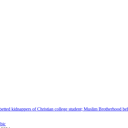
betted kidnappers of Christian college student; Muslim Brotherhood be
abic