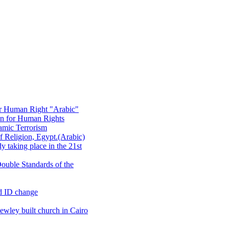
or Human Right "Arabic"
on for Human Rights
amic Terrorism
 Religion, Egypt.(Arabic)
 taking place in the 21st
ouble Standards of the
d ID change
wley built church in Cairo