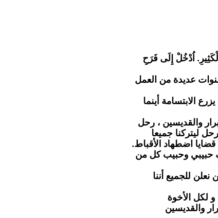
"كَثِيرِ. اُدْخُلْ إِلَى فَرَحِ
نوات عديدة من العمل
رع الابتسامة أينما
رار والقديسين ، رحل
حل ليتركنا جميعا
 قضايا اضطهاد الأقباط
ف حبيبي وحبيب كل من
 نعلن للجميع أننا
و لكل الأخوة
رار والقديسين