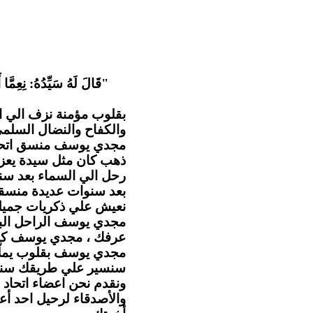
قَالَ لَهُ سَيِّدُهُ: نِعِمَّا أ
بقلوب مؤمنة نزف الي ا
والكفاح والنضال السل .
مجدي يوسف منسق اتحاد ا
ذهب كان مثل سيدة يعزي
رحل الي السماء بعد سن
بعد سنوات عديدة منسقا 
نعيش علي ذكريات جميلة.
مجدي يوسف الراحل البا
عرفك ، مجدي يوسف كا.
مجدي يوسف بقلوب يملّائها
سنسير علي طريقك سنهت
ونقدم نحن اعضاء اتحاد ا
والأصدقاء لرحيل احد أع