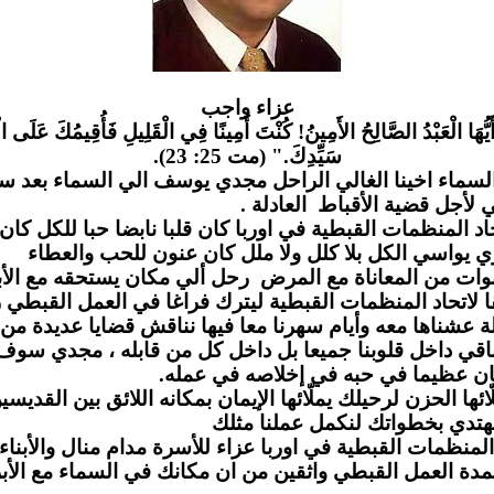
عزاء واج
ب
َيُّهَا الْعَبْدُ الصَّالِحُ الأَمِينُ! كُنْتَ أَمِينًا فِي الْقَلِيلِ فَأُقِيمُكَ عَلَى الْ
سَيِّدِكَ." (مت 25: 23).
لسماء اخينا الغالي الراحل مجدي يوسف الي السماء بعد س
مي لأجل قضية الأقباط العادلة
لمنظمات القبطية في اوربا كان قلبا نابضا حبا للكل كان يز
 يواسي الكل بلا كلل ولا ملل كان عنون للحب والعطاء
وات من المعاناة مع المرض رحل ألي مكان يستحقه مع الأب
لاتحاد المنظمات القبطية ليترك فراغا في العمل القبطي ر
 عشناها معه وأيام سهرنا معا فيها نناقش قضايا عديدة من
قي داخل قلوبنا جميعا بل داخل كل من قابله ، مجدي سو
ن عظيما في حبه في إخلاصه في عمله
 الحزن لرحيلك يملّائها الإيمان بمكانه اللائق بين القديسين
دي بخطواتك لنكمل عملنا مثلك
لمنظمات القبطية في اوربا عزاء للأسرة مدام منال والأبناء 
مدة العمل القبطي واثقين من ان مكانك في السماء مع الأب