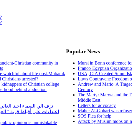
?
?
Popular News
ancient-Christian community in
Mursi in Bonn conference f
ts
Franco-Egyptian Organizati
re watchful about life post-Mubarak
USA, CIA Created Sunni Isl
 Christians arrested?
Laws Contravene Freedom of
d kidnappers of Christian college
Andrew and Mario, A Tragedy
herhood behind abduction
Century
The Martyr Marwa and the D
Middle East
Letters for advocacy
نزف الي السماء اخينا الغا
Maher Al-Gohari was refuse
اعتداءات على أقباط قرية ” ال
SOS Plea for help
Attack by Muslim mobs on ne
n public opinion is unmistakable