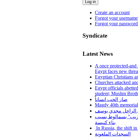
Log in
Create an account
Forgot your username
Forgot your password
Syndicate
Latest News
A once protected-and 
Egypt faces new threa
Egyptian Christians a
Churches attacked and
Egypt officials abette
student; Muslim Brot
صار الحب انساناً
Magdy 40th memorial
لي الراحل مجدي يوسف
عزيب” بسمالوط بسبب
بناء كنيسة
In Russia, the shift i
السجدات الملعونة