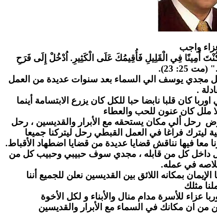
زاء واج
ب
" كُنْتَ أَمِينًا فِي الْقَلِيلِ فَأُقِيمُكَ عَلَى الْكَثِيرِ. اُدْخُلْ إِلَى فَرَحِ
." (مت 25: 23
احل مجدي يوسف الي السماء بعد سنوات عديدة من العمل
عادلة
ا كان قلبا نابضا حبا للكل كان يزرع الابتسامة أينما
ا ملل كان عنون للحب والعطاء
رض رحل ألي مكان يستحقه مع الأبرار والقديسين ، رحل
ة ليترك فراغا في العمل القبطي رحل ليتركنا جميعا
ا معا فيها نناقش قضايا عديدة من قضايا اضطهاد الأقباط
بل داخل كل من قابله ، مجدي سوف حبيبي وحبيب كل من
لاصه في عمله
لإيمان بمكانه اللائق بين القديسين نعلن للجميع أننا
نا مثلك
ا عزاء للأسرة مدام منال والأبناء و لكل الأخوة
ن من ان مكانك في السماء مع الأبرار والقديسين