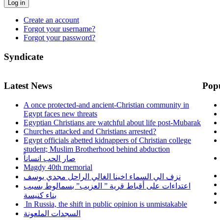
Log in
Create an account
Forgot your username?
Forgot your password?
Syndicate
Latest News
Pop
A once protected-and ancient-Christian community in
Egypt faces new threats
Egyptian Christians are watchful about life post-Mubarak
Churches attacked and Christians arrested?
Egypt officials abetted kidnappers of Christian college
student; Muslim Brotherhood behind abduction
صار الحب انساناً
Magdy 40th memorial
نزف الي السماء اخينا الغالي الراحل مجدي يوسف
اعتداءات على أقباط قرية ” العزيب” بسمالوط بسبب
بناء كنيسة
In Russia, the shift in public opinion is unmistakable
السجدات الملعونة