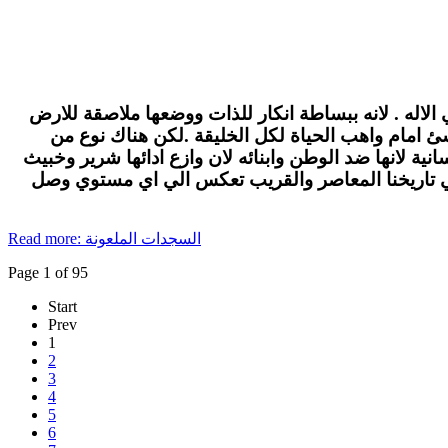
الاله . لانه ببساطة انكار للذات ووضعها ملاصقة للارض
لاشئ امام واهب الحياة لكل الخليقة .لكن هناك نوع من
ة لانها ضد الوطن وابنائه لان وازع ادائها شرير وخبيث
في تاريخنا المعاصر والقريب تعكس الي اي مستوي وصل
Read more: السجدات الملعونة
Page 1 of 95
Start
Prev
1
2
3
4
5
6