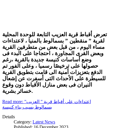
تعرض أقباط قرية العزيب التابعة للوحدة المحلية
لقرية ” منقطين ” بسمالوط بالمنيا ، لاعتداءات
مساء اليوم ، من قبل بعض من متطرفين القرية
وبعض القرى المجاورة ، احتجاجا على البدء فى
وضع أساسات كنيسة جديدة بالقرية ،رغم
حصولها على ترخيصًا رسميا ، وعلى الفور تم
الدفع بتعزيزات أمنية الى قامت بتطويق القرية
للسيطرة على الأحداث التى أسفرت عن إشعال
النيران فى بعض منازل الأقباط دون وقوع
خسائر بشرية.
Read more: اعتداءات على أقباط قرية ” العزيب”
بسمالوط بسبب بناء كنيسة
Details
Category:
Latest News
Published: 16 December 2023