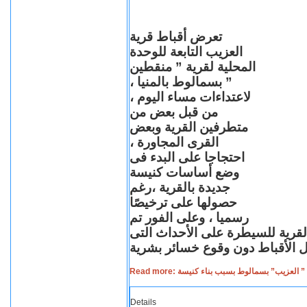
تعرض أقباط قرية
العزيب التابعة للوحدة
المحلية لقرية ” منقطين
” بسمالوط بالمنيا ،
لاعتداءات مساء اليوم ،
من قبل بعض من
متطرفين القرية وبعض
القرى المجاورة ،
احتجاجا على البدء فى
وضع أساسات كنيسة
جديدة بالقرية ،رغم
حصولها على ترخيصًا
رسميا ، وعلى الفور تم
القرية للسيطرة على الأحداث التى
Read more: لعزيب” بسمالوط بسبب بناء كنيسة
Details