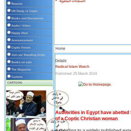
السجدات الملعونة
Reports
UN Study re Copts
Books and Documents
Audio / Video
Happy Hour
Announcement
Coptic Forum
Home
Join us/ Standing Order
Details
Books on sale
Radical Islam Watch
The Magazine
Published: 25 March 2024
Cartoon
CARTOON
Authorities in Egypt have abetted
of a Coptic Christian woman
According to a widely published expe