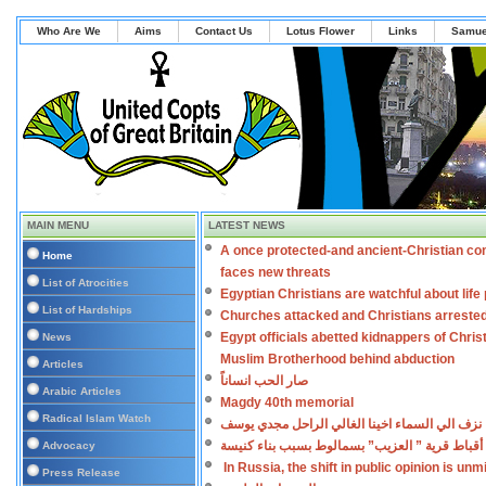
Who Are We
Aims
Contact Us
Lotus Flower
Links
Samue
MAIN MENU
LATEST NEWS
A once protected-and ancient-Christian co
Home
faces new threats
List of Atrocities
Egyptian Christians are watchful about lif
List of Hardships
Churches attacked and Christians arreste
Egypt officials abetted kidnappers of Chris
News
Muslim Brotherhood behind abduction
Articles
صار الحب انساناً
Arabic Articles
Magdy 40th memorial
Radical Islam Watch
نزف الي السماء اخينا الغالي الراحل مجدي يوسف
أقباط قرية ” العزيب” بسمالوط بسبب بناء كنيسة
Advocacy
In Russia, the shift in public opinion is un
Press Release