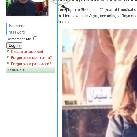
Irene Ibrahim Shehata, a 21-year-old medical s
mid-term exams in Asyut, according to Raymond 
Institute.
Remember Me
Log in
Create an account
Forgot your username?
Forgot your password?
SYNDICATE