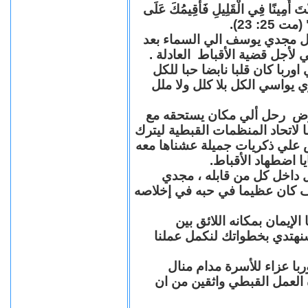
"كُنْتَ أَمِينًا فِي الْقَلِيلِ فَأُقِيمُكَ عَلَى
(مت 25: 23
حل مجدي يوسف الي السماء بعد
ي لأجل قضية الأقباط العادلة
با كان قلبا نابضا حبا للكل
 يواسي الكل بلا كلل ولا ملل
مرض رحل ألي مكان يستحقه مع
 لاتحاد المنظمات القبطية ليترك
ش علي ذكريات جميلة عشناها معه
يا اضطهاد الأقباط
 داخل كل من قابله ، مجدي
كان عظيما في حبه في إخلاصه
لإيمان بمكانه اللائق بين
نهتدي بخطواتك لنكمل عملنا
با عزاء للأسرة مدام منال
ة العمل القبطي واثقين من ان