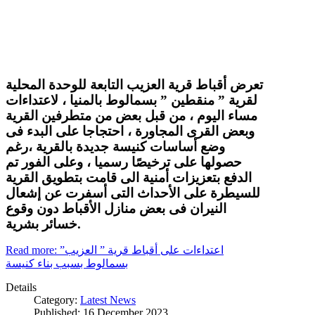
تعرض أقباط قرية العزيب التابعة للوحدة المحلية
لقرية ” منقطين ” بسمالوط بالمنيا ، لاعتداءات
مساء اليوم ، من قبل بعض من متطرفين القرية
وبعض القرى المجاورة ، احتجاجا على البدء فى
وضع أساسات كنيسة جديدة بالقرية ،رغم
حصولها على ترخيصًا رسميا ، وعلى الفور تم
الدفع بتعزيزات أمنية الى قامت بتطويق القرية
للسيطرة على الأحداث التى أسفرت عن إشعال
النيران فى بعض منازل الأقباط دون وقوع
خسائر بشرية.
Read more: اعتداءات على أقباط قرية ” العزيب”
بسمالوط بسبب بناء كنيسة
Details
Category:
Latest News
Published: 16 December 2023