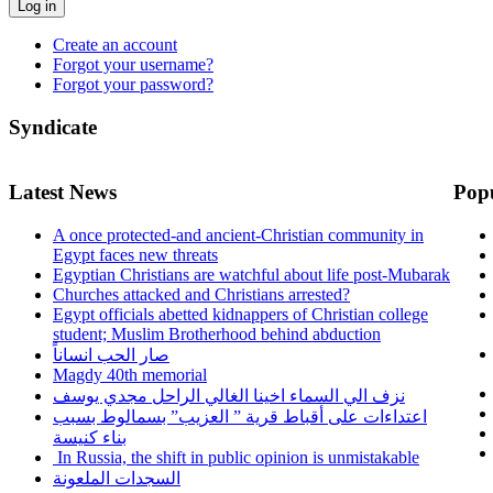
Log in
Create an account
Forgot your username?
Forgot your password?
Syndicate
Latest News
Pop
A once protected-and ancient-Christian community in
Egypt faces new threats
Egyptian Christians are watchful about life post-Mubarak
Churches attacked and Christians arrested?
Egypt officials abetted kidnappers of Christian college
student; Muslim Brotherhood behind abduction
صار الحب انساناً
Magdy 40th memorial
نزف الي السماء اخينا الغالي الراحل مجدي يوسف
اعتداءات على أقباط قرية ” العزيب” بسمالوط بسبب
بناء كنيسة
In Russia, the shift in public opinion is unmistakable
السجدات الملعونة