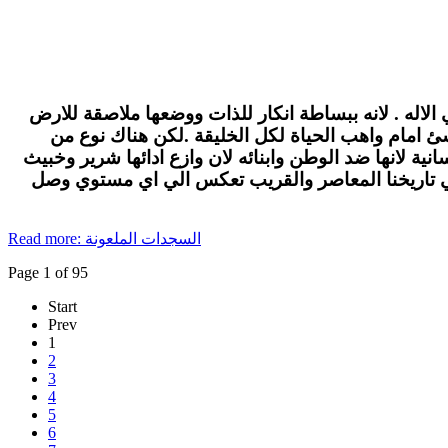
الاله . لانه ببساطة انكار للذات ووضعها ملاصقة للارض
لاشئ امام واهب الحياة لكل الخليقة .لكن هناك نوع من
ة لانها ضد الوطن وابنائه لان وازع ادائها شرير وخبيث
في تاريخنا المعاصر والقريب تعكس الي اي مستوي وصل
Read more: السجدات الملعونة
Page 1 of 95
Start
Prev
1
2
3
4
5
6