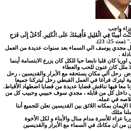
زاء واج
ب
" كُنْتَ أَمِينًا فِي الْقَلِيلِ فَأُقِيمُكَ عَلَى الْكَثِيرِ. اُدْخُلْ إِلَى فَرَحِ
." (مت 25: 23
احل مجدي يوسف الي السماء بعد سنوات عديدة من العمل
عادلة
ا كان قلبا نابضا حبا للكل كان يزرع الابتسامة أينما
ا ملل كان عنون للحب والعطاء
رض رحل ألي مكان يستحقه مع الأبرار والقديسين ، رحل
ة ليترك فراغا في العمل القبطي رحل ليتركنا جميعا
ا معا فيها نناقش قضايا عديدة من قضايا اضطهاد الأقباط
بل داخل كل من قابله ، مجدي سوف حبيبي وحبيب كل من
لاصه في عمله
لإيمان بمكانه اللائق بين القديسين نعلن للجميع أننا
نا مثلك
ا عزاء للأسرة مدام منال والأبناء و لكل الأخوة
ن من ان مكانك في السماء مع الأبرار والقديسين