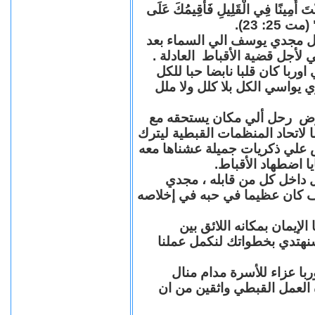
"كُنْتَ أَمِينًا فِي الْقَلِيلِ فَأُقِيمُكَ عَلَى
(مت 25: 23
حل مجدي يوسف الي السماء بعد
ي لأجل قضية الأقباط العادلة
با كان قلبا نابضا حبا للكل
 يواسي الكل بلا كلل ولا ملل
مرض رحل ألي مكان يستحقه مع
 لاتحاد المنظمات القبطية ليترك
ش علي ذكريات جميلة عشناها معه
يا اضطهاد الأقباط
 داخل كل من قابله ، مجدي
كان عظيما في حبه في إخلاصه
لإيمان بمكانه اللائق بين
نهتدي بخطواتك لنكمل عملنا
با عزاء للأسرة مدام منال
ة العمل القبطي واثقين من ان