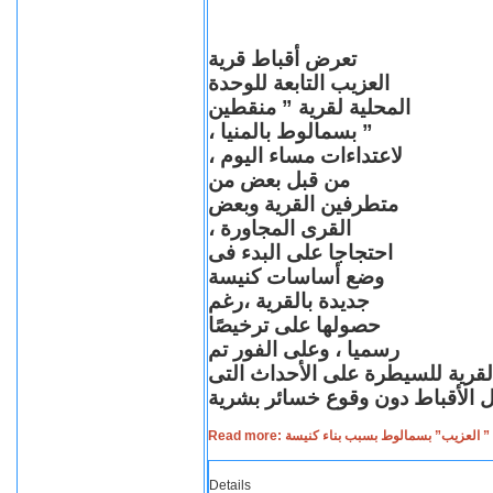
تعرض أقباط قرية
العزيب التابعة للوحدة
المحلية لقرية ” منقطين
” بسمالوط بالمنيا ،
لاعتداءات مساء اليوم ،
من قبل بعض من
متطرفين القرية وبعض
القرى المجاورة ،
احتجاجا على البدء فى
وضع أساسات كنيسة
جديدة بالقرية ،رغم
حصولها على ترخيصًا
رسميا ، وعلى الفور تم
القرية للسيطرة على الأحداث التى
Read more: لعزيب” بسمالوط بسبب بناء كنيسة
Details