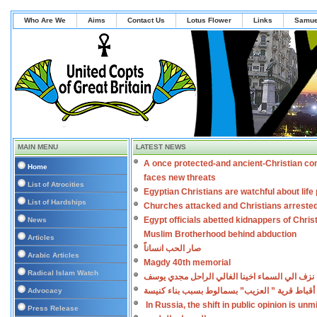
Who Are We
Aims
Contact Us
Lotus Flower
Links
Samue
MAIN MENU
LATEST NEWS
A once protected-and ancient-Christian co
Home
faces new threats
List of Atrocities
Egyptian Christians are watchful about lif
List of Hardships
Churches attacked and Christians arreste
Egypt officials abetted kidnappers of Chris
News
Muslim Brotherhood behind abduction
Articles
صار الحب انساناً
Arabic Articles
Magdy 40th memorial
Radical Islam Watch
نزف الي السماء اخينا الغالي الراحل مجدي يوسف
أقباط قرية ” العزيب” بسمالوط بسبب بناء كنيسة
Advocacy
In Russia, the shift in public opinion is un
Press Release