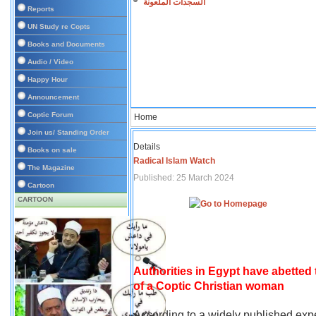
السجدات الملعونة
Reports
UN Study re Copts
Books and Documents
Audio / Video
Happy Hour
Announcement
Coptic Forum
Home
Join us/ Standing Order
Details
Books on sale
Radical Islam Watch
The Magazine
Published: 25 March 2024
Cartoon
CARTOON
Authorities in Egypt have abetted
of a Coptic Christian woman
According to a widely published expe