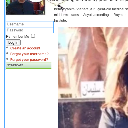
Irene Ibrahim Shehata, a 21-year-old medical s
mid-term exams in Asyut, according to Raymond 
Institute.
Remember Me
Log in
Create an account
Forgot your username?
Forgot your password?
SYNDICATE