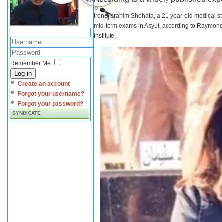
Irene Ibrahim Shehata, a 21-year-old medical s
mid-term exams in Asyut, according to Raymond 
Institute.
Remember Me
Log in
Create an account
Forgot your username?
Forgot your password?
SYNDICATE