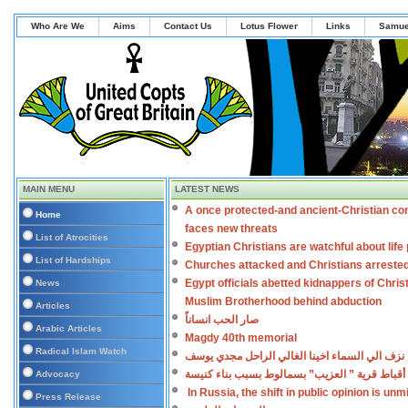
Who Are We
Aims
Contact Us
Lotus Flower
Links
Samue
MAIN MENU
LATEST NEWS
A once protected-and ancient-Christian co
Home
faces new threats
List of Atrocities
Egyptian Christians are watchful about lif
List of Hardships
Churches attacked and Christians arreste
Egypt officials abetted kidnappers of Chris
News
Muslim Brotherhood behind abduction
Articles
صار الحب انساناً
Arabic Articles
Magdy 40th memorial
Radical Islam Watch
نزف الي السماء اخينا الغالي الراحل مجدي يوسف
أقباط قرية ” العزيب” بسمالوط بسبب بناء كنيسة
Advocacy
In Russia, the shift in public opinion is un
Press Release