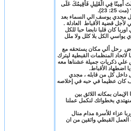
"كُنْتَ أَمِينًا فِي الْقَلِيلِ فَأُقِيمُكَ عَلَى
(مت 25: 23
حل مجدي يوسف الي السماء بعد
ي لأجل قضية الأقباط العادلة
با كان قلبا نابضا حبا للكل
 يواسي الكل بلا كلل ولا ملل
مرض رحل ألي مكان يستحقه مع
 لاتحاد المنظمات القبطية ليترك
ش علي ذكريات جميلة عشناها معه
يا اضطهاد الأقباط
 داخل كل من قابله ، مجدي
كان عظيما في حبه في إخلاصه
لإيمان بمكانه اللائق بين
نهتدي بخطواتك لنكمل عملنا
با عزاء للأسرة مدام منال
ة العمل القبطي واثقين من ان