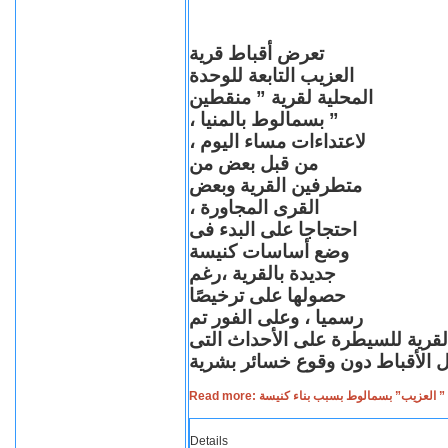
تعرض أقباط قرية
العزيب التابعة للوحدة
المحلية لقرية ” منقطين
” بسمالوط بالمنيا ،
لاعتداءات مساء اليوم ،
من قبل بعض من
متطرفين القرية وبعض
القرى المجاورة ،
احتجاجا على البدء فى
وضع أساسات كنيسة
جديدة بالقرية ،رغم
حصولها على ترخيصًا
رسميا ، وعلى الفور تم
القرية للسيطرة على الأحداث التى
Read more: لعزيب” بسمالوط بسبب بناء كنيسة
Details