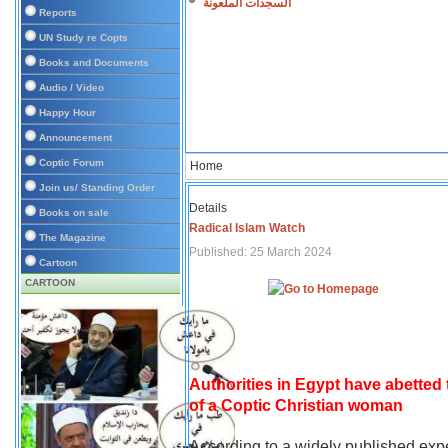
السجدات الملعونة
Reports
UN Study re Copts
Books and Documents
Audio / Video
Happy Hour
Announcement
Coptic Forum
Home
Join us/ Standing Order
Details
Books on sale
Radical Islam Watch
The Magazine
Published: 25 March 2024
Cartoon
CARTOON
Authorities in Egypt have abetted
of a Coptic Christian woman
According to a widely published expe