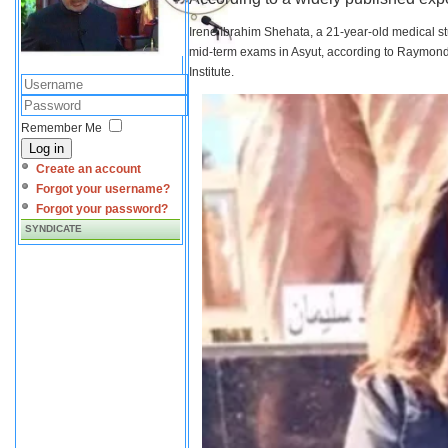
Irene Ibrahim Shehata, a 21-year-old medical s
mid-term exams in Asyut, according to Raymond 
Institute.
Remember Me
Log in
Create an account
Forgot your username?
Forgot your password?
SYNDICATE