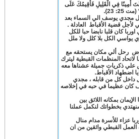
"كُنْتَ أَمِينًا فِي الْقَلِيلِ فَأُقِيمُكَ عَلَى
(مت 25: 23
حل مجدي يوسف الي السماء بعد
ي لأجل قضية الأقباط العادلة
با كان قلبا نابضا حبا للكل
 يواسي الكل بلا كلل ولا ملل
مرض رحل ألي مكان يستحقه مع
 لاتحاد المنظمات القبطية ليترك
ش علي ذكريات جميلة عشناها معه
يا اضطهاد الأقباط
 داخل كل من قابله ، مجدي
كان عظيما في حبه في إخلاصه
لإيمان بمكانه اللائق بين
نهتدي بخطواتك لنكمل عملنا
با عزاء للأسرة مدام منال
ة العمل القبطي واثقين من ان