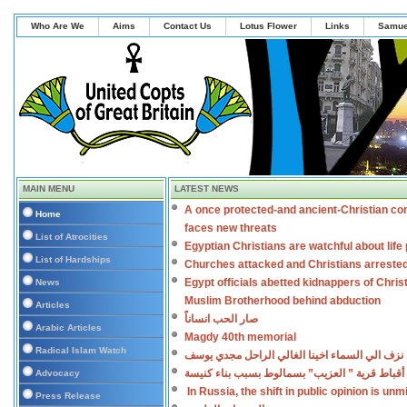
Who Are We
Aims
Contact Us
Lotus Flower
Links
Samue
MAIN MENU
LATEST NEWS
A once protected-and ancient-Christian co
Home
faces new threats
List of Atrocities
Egyptian Christians are watchful about lif
List of Hardships
Churches attacked and Christians arreste
Egypt officials abetted kidnappers of Chris
News
Muslim Brotherhood behind abduction
Articles
صار الحب انساناً
Arabic Articles
Magdy 40th memorial
Radical Islam Watch
نزف الي السماء اخينا الغالي الراحل مجدي يوسف
أقباط قرية ” العزيب” بسمالوط بسبب بناء كنيسة
Advocacy
In Russia, the shift in public opinion is un
Press Release