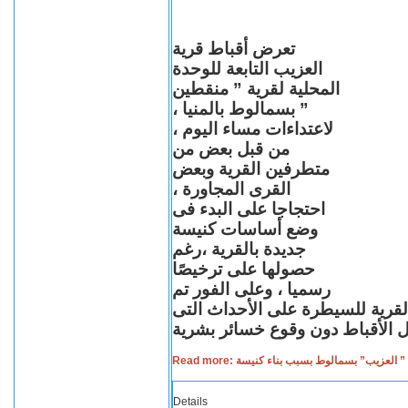
تعرض أقباط قرية
العزيب التابعة للوحدة
المحلية لقرية ” منقطين
” بسمالوط بالمنيا ،
لاعتداءات مساء اليوم ،
من قبل بعض من
متطرفين القرية وبعض
القرى المجاورة ،
احتجاجا على البدء فى
وضع أساسات كنيسة
جديدة بالقرية ،رغم
حصولها على ترخيصًا
رسميا ، وعلى الفور تم
القرية للسيطرة على الأحداث التى
Read more: لعزيب” بسمالوط بسبب بناء كنيسة
Details