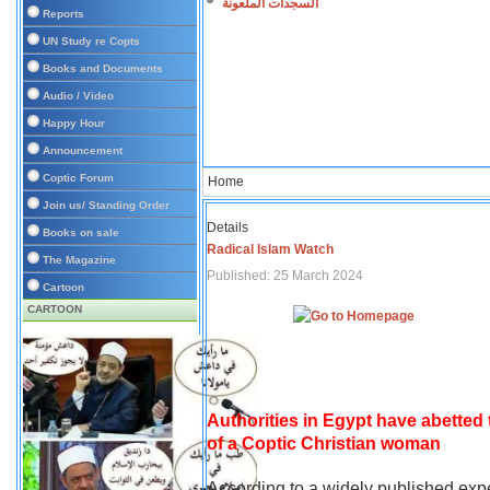
السجدات الملعونة
Reports
UN Study re Copts
Books and Documents
Audio / Video
Happy Hour
Announcement
Coptic Forum
Home
Join us/ Standing Order
Details
Books on sale
Radical Islam Watch
The Magazine
Published: 25 March 2024
Cartoon
CARTOON
Authorities in Egypt have abetted
of a Coptic Christian woman
According to a widely published expe