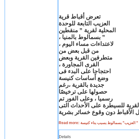
تعرض أقباط قرية
العزيب التابعة للوحدة
المحلية لقرية ” منقطين
” بسمالوط بالمنيا ،
لاعتداءات مساء اليوم ،
من قبل بعض من
متطرفين القرية وبعض
القرى المجاورة ،
احتجاجا على البدء فى
وضع أساسات كنيسة
جديدة بالقرية ،رغم
حصولها على ترخيصًا
رسميا ، وعلى الفور تم
القرية للسيطرة على الأحداث التى
Read more: لعزيب” بسمالوط بسبب بناء كنيسة
Details