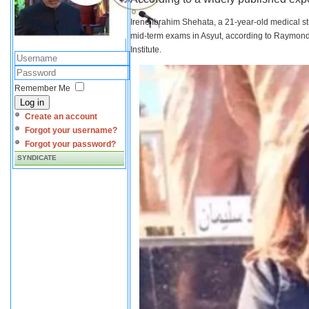
Irene Ibrahim Shehata, a 21-year-old medical s
mid-term exams in Asyut, according to Raymond 
Institute.
Remember Me
Log in
Create an account
Forgot your username?
Forgot your password?
SYNDICATE