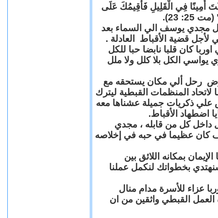
"كُنْتَ أَمِينًا فِي الْقَلِيلِ فَأُقِيمُكَ عَلَى
(مت 25: 23
حل مجدي يوسف الي السماء بعد
ي لأجل قضية الأقباط العادلة
با كان قلبا نابضا حبا للكل
 يواسي الكل بلا كلل ولا ملل
مرض رحل ألي مكان يستحقه مع
 لاتحاد المنظمات القبطية ليترك
ش علي ذكريات جميلة عشناها معه
يا اضطهاد الأقباط
 داخل كل من قابله ، مجدي
كان عظيما في حبه في إخلاصه
لإيمان بمكانه اللائق بين
نهتدي بخطواتك لنكمل عملنا
با عزاء للأسرة مدام منال
ة العمل القبطي واثقين من ان