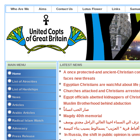
Who Are We
Aims
Contact Us
Lotus Flower
Links
Samue
MAIN MENU
LATEST NEWS
A once protected-and ancient-Christian co
Home
faces new threats
List of Atrocities
Egyptian Christians are watchful about lif
List of Hardships
Churches attacked and Christians arreste
Egypt officials abetted kidnappers of Chris
News
Muslim Brotherhood behind abduction
Articles
صار الحب انساناً
Arabic Articles
Magdy 40th memorial
Radical Islam Watch
نزف الي السماء اخينا الغالي الراحل مجدي يوسف
أقباط قرية ” العزيب” بسمالوط بسبب بناء كنيسة
Advocacy
In Russia, the shift in public opinion is un
Press Release