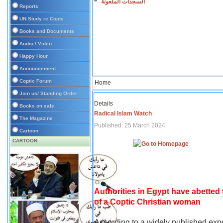
السجدات الملعونة
Reports
UN Study re Copts
Books and Documents
Audio / Video
Happy Hour
Announcement
Coptic Forum
Home
Join us/ Standing Order
Details
Books on sale
Radical Islam Watch
The Magazine
Published: 25 March 2024
Cartoon
CARTOON
Authorities in Egypt have abetted
of a Coptic Christian woman
According to a widely published expe