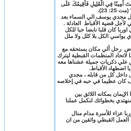
"كُنْتَ أَمِينًا فِي الْقَلِيلِ فَأُقِيمُكَ عَلَى
(مت 25: 23
حل مجدي يوسف الي السماء بعد
ي لأجل قضية الأقباط العادلة
با كان قلبا نابضا حبا للكل
 يواسي الكل بلا كلل ولا ملل
مرض رحل ألي مكان يستحقه مع
 لاتحاد المنظمات القبطية ليترك
ش علي ذكريات جميلة عشناها معه
يا اضطهاد الأقباط
 داخل كل من قابله ، مجدي
كان عظيما في حبه في إخلاصه
لإيمان بمكانه اللائق بين
نهتدي بخطواتك لنكمل عملنا
با عزاء للأسرة مدام منال
ة العمل القبطي واثقين من ان