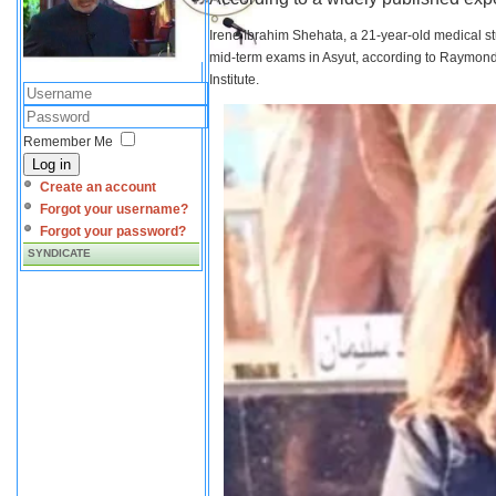
Irene Ibrahim Shehata, a 21-year-old medical s
mid-term exams in Asyut, according to Raymond 
Institute.
Remember Me
Log in
Create an account
Forgot your username?
Forgot your password?
SYNDICATE