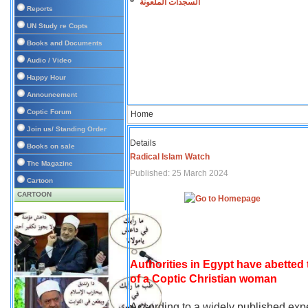
السجدات الملعونة
Reports
UN Study re Copts
Books and Documents
Audio / Video
Happy Hour
Announcement
Coptic Forum
Home
Join us/ Standing Order
Details
Books on sale
Radical Islam Watch
The Magazine
Published: 25 March 2024
Cartoon
CARTOON
Authorities in Egypt have abetted
of a Coptic Christian woman
According to a widely published expe