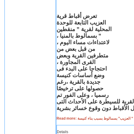
تعرض أقباط قرية
العزيب التابعة للوحدة
المحلية لقرية ” منقطين
” بسمالوط بالمنيا ،
لاعتداءات مساء اليوم ،
من قبل بعض من
متطرفين القرية وبعض
القرى المجاورة ،
احتجاجا على البدء فى
وضع أساسات كنيسة
جديدة بالقرية ،رغم
حصولها على ترخيصًا
رسميا ، وعلى الفور تم
القرية للسيطرة على الأحداث التى
Read more: لعزيب” بسمالوط بسبب بناء كنيسة
Details