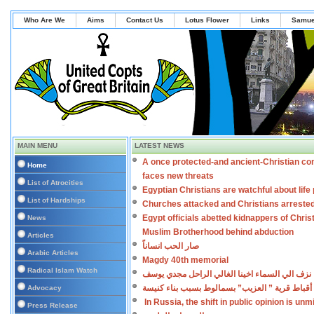
Who Are We
Aims
Contact Us
Lotus Flower
Links
Samue
MAIN MENU
LATEST NEWS
A once protected-and ancient-Christian co
Home
faces new threats
List of Atrocities
Egyptian Christians are watchful about lif
List of Hardships
Churches attacked and Christians arreste
Egypt officials abetted kidnappers of Chris
News
Muslim Brotherhood behind abduction
Articles
صار الحب انساناً
Arabic Articles
Magdy 40th memorial
Radical Islam Watch
نزف الي السماء اخينا الغالي الراحل مجدي يوسف
أقباط قرية ” العزيب” بسمالوط بسبب بناء كنيسة
Advocacy
In Russia, the shift in public opinion is un
Press Release