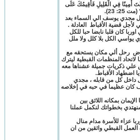
"كُنْتَ أَمِينًا فِي الْقَلِيلِ فَأُقِيمُكَ عَلَى
(مت 25: 23
حل مجدي يوسف الي السماء بعد
ي لأجل قضية الأقباط العادلة
با كان قلبا نابضا حبا للكل
 يواسي الكل بلا كلل ولا ملل
مرض رحل ألي مكان يستحقه مع
 لاتحاد المنظمات القبطية ليترك
ش علي ذكريات جميلة عشناها معه
يا اضطهاد الأقباط
 داخل كل من قابله ، مجدي
كان عظيما في حبه في إخلاصه
لإيمان بمكانه اللائق بين
نهتدي بخطواتك لنكمل عملنا
با عزاء للأسرة مدام منال
ة العمل القبطي واثقين من ان