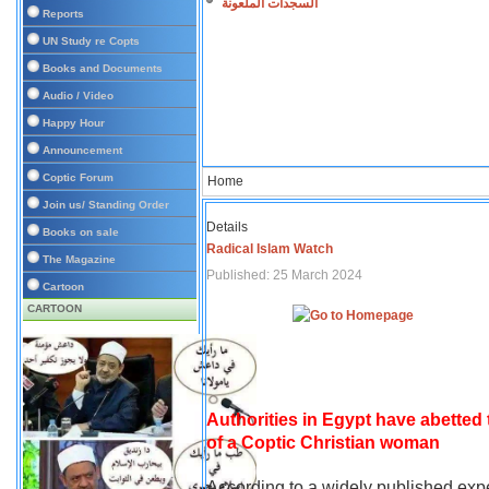
السجدات الملعونة
Reports
UN Study re Copts
Books and Documents
Audio / Video
Happy Hour
Announcement
Coptic Forum
Home
Join us/ Standing Order
Details
Books on sale
Radical Islam Watch
The Magazine
Published: 25 March 2024
Cartoon
CARTOON
Authorities in Egypt have abetted
of a Coptic Christian woman
According to a widely published expe