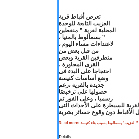
تعرض أقباط قرية
العزيب التابعة للوحدة
المحلية لقرية ” منقطين
” بسمالوط بالمنيا ،
لاعتداءات مساء اليوم ،
من قبل بعض من
متطرفين القرية وبعض
القرى المجاورة ،
احتجاجا على البدء فى
وضع أساسات كنيسة
جديدة بالقرية ،رغم
حصولها على ترخيصًا
رسميا ، وعلى الفور تم
القرية للسيطرة على الأحداث التى
Read more: لعزيب” بسمالوط بسبب بناء كنيسة
Details