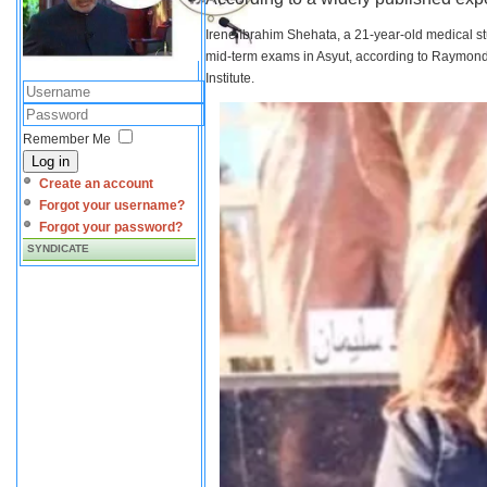
Irene Ibrahim Shehata, a 21-year-old medical s
mid-term exams in Asyut, according to Raymond 
Institute.
Remember Me
Log in
Create an account
Forgot your username?
Forgot your password?
SYNDICATE