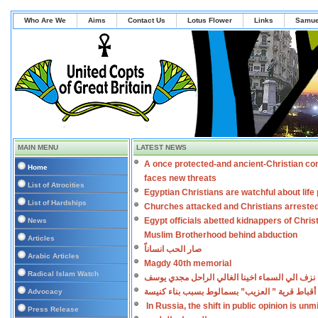
Who Are We
Aims
Contact Us
Lotus Flower
Links
Samue
MAIN MENU
LATEST NEWS
A once protected-and ancient-Christian co
Home
faces new threats
List of Atrocities
Egyptian Christians are watchful about lif
List of Hardships
Churches attacked and Christians arreste
Egypt officials abetted kidnappers of Chris
News
Muslim Brotherhood behind abduction
Articles
صار الحب انساناً
Arabic Articles
Magdy 40th memorial
Radical Islam Watch
نزف الي السماء اخينا الغالي الراحل مجدي يوسف
أقباط قرية ” العزيب” بسمالوط بسبب بناء كنيسة
Advocacy
In Russia, the shift in public opinion is un
Press Release