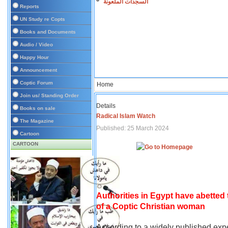
السجدات الملعونة
Reports
UN Study re Copts
Books and Documents
Audio / Video
Happy Hour
Announcement
Coptic Forum
Home
Join us/ Standing Order
Details
Books on sale
Radical Islam Watch
The Magazine
Published: 25 March 2024
Cartoon
CARTOON
Authorities in Egypt have abetted
of a Coptic Christian woman
According to a widely published expe