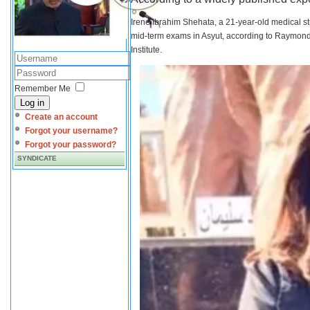
Irene Ibrahim Shehata, a 21-year-old medical s
mid-term exams in Asyut, according to Raymond 
Institute.
Remember Me
Log in
Create an account
Forgot your username?
Forgot your password?
SYNDICATE