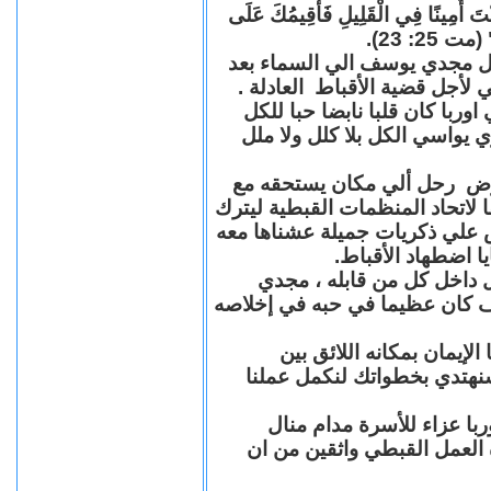
"كُنْتَ أَمِينًا فِي الْقَلِيلِ فَأُقِيمُكَ عَلَى
(مت 25: 23
حل مجدي يوسف الي السماء بعد
ي لأجل قضية الأقباط العادلة
با كان قلبا نابضا حبا للكل
 يواسي الكل بلا كلل ولا ملل
مرض رحل ألي مكان يستحقه مع
 لاتحاد المنظمات القبطية ليترك
ش علي ذكريات جميلة عشناها معه
يا اضطهاد الأقباط
 داخل كل من قابله ، مجدي
كان عظيما في حبه في إخلاصه
لإيمان بمكانه اللائق بين
نهتدي بخطواتك لنكمل عملنا
با عزاء للأسرة مدام منال
ة العمل القبطي واثقين من ان