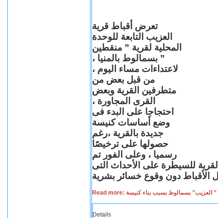
تعرض أقباط قرية
العزيب التابعة للوحدة
المحلية لقرية ” منقطين
” بسمالوط بالمنيا ،
لاعتداءات مساء اليوم ،
من قبل بعض من
متطرفين القرية وبعض
القرى المجاورة ،
احتجاجا على البدء فى
وضع أساسات كنيسة
جديدة بالقرية ،رغم
حصولها على ترخيصًا
رسميا ، وعلى الفور تم
القرية للسيطرة على الأحداث التى
Read more: لعزيب” بسمالوط بسبب بناء كنيسة
Details