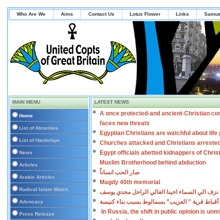
Who Are We
Aims
Contact Us
Lotus Flower
Links
Samue
MAIN MENU
LATEST NEWS
A once protected-and ancient-Christian co
Home
faces new threats
List of Atrocities
Egyptian Christians are watchful about lif
List of Hardships
Churches attacked and Christians arreste
Egypt officials abetted kidnappers of Chris
News
Muslim Brotherhood behind abduction
Articles
صار الحب انساناً
Arabic Articles
Magdy 40th memorial
Radical Islam Watch
نزف الي السماء اخينا الغالي الراحل مجدي يوسف
أقباط قرية ” العزيب” بسمالوط بسبب بناء كنيسة
Advocacy
In Russia, the shift in public opinion is un
Press Release