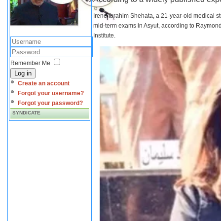
Irene Ibrahim Shehata, a 21-year-old medical s
mid-term exams in Asyut, according to Raymond 
Institute.
Remember Me
Log in
Create an account
Forgot your username?
Forgot your password?
SYNDICATE