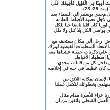
"كُنْتَ أَمِينًا فِي الْقَلِيلِ فَأُقِيمُكَ عَلَى
(مت 25: 23
حل مجدي يوسف الي السماء بعد
ي لأجل قضية الأقباط العادلة
با كان قلبا نابضا حبا للكل
 يواسي الكل بلا كلل ولا ملل
مرض رحل ألي مكان يستحقه مع
 لاتحاد المنظمات القبطية ليترك
ش علي ذكريات جميلة عشناها معه
يا اضطهاد الأقباط
 داخل كل من قابله ، مجدي
كان عظيما في حبه في إخلاصه
لإيمان بمكانه اللائق بين
نهتدي بخطواتك لنكمل عملنا
با عزاء للأسرة مدام منال
ة العمل القبطي واثقين من ان