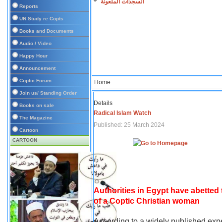
السجدات الملعونة
Reports
UN Study re Copts
Books and Documents
Audio / Video
Happy Hour
Announcement
Coptic Forum
Home
Join us/ Standing Order
Details
Books on sale
Radical Islam Watch
The Magazine
Published: 25 March 2024
Cartoon
CARTOON
Authorities in Egypt have abetted
of a Coptic Christian woman
According to a widely published expe