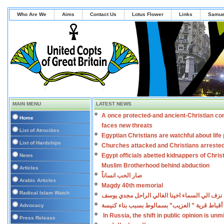
Who Are We
Aims
Contact Us
Lotus Flower
Links
Samue
MAIN MENU
LATEST NEWS
A once protected-and ancient-Christian co
Home
faces new threats
List of Atrocities
Egyptian Christians are watchful about lif
List of Hardships
Churches attacked and Christians arreste
Egypt officials abetted kidnappers of Chris
News
Muslim Brotherhood behind abduction
Articles
صار الحب انساناً
Arabic Articles
Magdy 40th memorial
Radical Islam Watch
نزف الي السماء اخينا الغالي الراحل مجدي يوسف
أقباط قرية ” العزيب” بسمالوط بسبب بناء كنيسة
Advocacy
In Russia, the shift in public opinion is un
Press Release