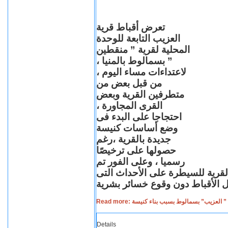
تعرض أقباط قرية
العزيب التابعة للوحدة
المحلية لقرية ” منقطين
” بسمالوط بالمنيا ،
لاعتداءات مساء اليوم ،
من قبل بعض من
متطرفين القرية وبعض
القرى المجاورة ،
احتجاجا على البدء فى
وضع أساسات كنيسة
جديدة بالقرية ،رغم
حصولها على ترخيصًا
رسميا ، وعلى الفور تم
القرية للسيطرة على الأحداث التى
Read more: لعزيب” بسمالوط بسبب بناء كنيسة
Details