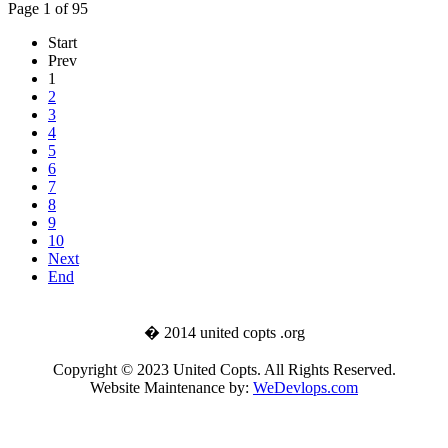
Page 1 of 95
Start
Prev
1
2
3
4
5
6
7
8
9
10
Next
End
� 2014 united copts .org
Copyright © 2023 United Copts. All Rights Reserved.
Website Maintenance by:
WeDevlops.com