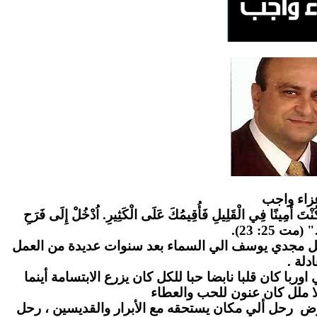
زاء واج
ب
" كُنْتَ أَمِينًا فِي الْقَلِيلِ فَأُقِيمُكَ عَلَى الْكَثِيرِ. اُدْخُلْ إِلَى فَرَحِ
." (مت 25: 23
احل مجدي يوسف الي السماء بعد سنوات عديدة من العمل
عادلة
ا كان قلبا نابضا حبا للكل كان يزرع الابتسامة أينما
ا ملل كان عنون للحب والعطاء
رض رحل ألي مكان يستحقه مع الأبرار والقديسين ، رحل