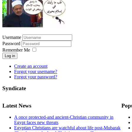
Username
Password
Remember Me
Log in
Create an account
Forgot your username?
Forgot your password?
Syndicate
Latest News
Pop
A once protected-and ancient-Christian community in
Egypt faces new threats
Egyptian Christians are watchful about life post-Mubarak