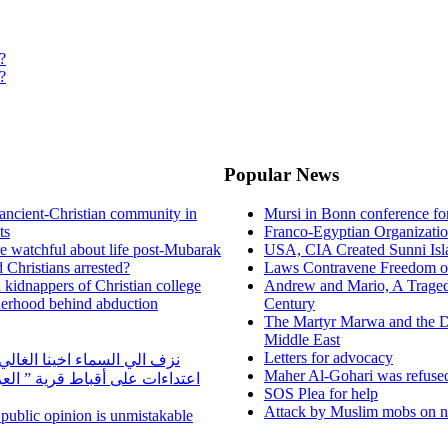
?
?
Popular News
ancient-Christian community in
Mursi in Bonn conference f
ts
Franco-Egyptian Organizati
re watchful about life post-Mubarak
USA, CIA Created Sunni Isl
 Christians arrested?
Laws Contravene Freedom of
d kidnappers of Christian college
Andrew and Mario, A Tragedy
herhood behind abduction
Century
The Martyr Marwa and the D
Middle East
Letters for advocacy
نزف الي السماء اخينا الغا
Maher Al-Gohari was refuse
اعتداءات على أقباط قرية ” ال
SOS Plea for help
Attack by Muslim mobs on ne
n public opinion is unmistakable