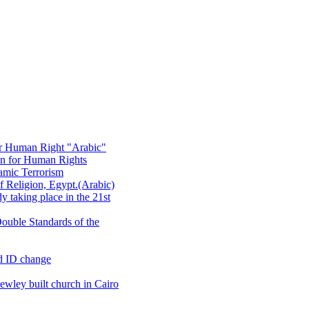
or Human Right "Arabic"
on for Human Rights
amic Terrorism
 Religion, Egypt.(Arabic)
 taking place in the 21st
ouble Standards of the
d ID change
wley built church in Cairo