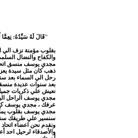
قَالَ لَهُ سَيِّدُهُ: نِعِمَّا أ
بقلوب مؤمنة نزف الي ا
والكفاح والنضال السل .
مجدي يوسف منسق اتحاد ا
ذهب كان مثل سيدة يعزي
رحل الي السماء بعد سن
بعد سنوات عديدة منسقا 
نعيش علي ذكريات جميلة.
مجدي يوسف الراحل البا
عرفك ، مجدي يوسف كا.
مجدي يوسف بقلوب يملّائها
سنسير علي طريقك سنهت
ونقدم نحن اعضاء اتحاد ا
والأصدقاء لرحيل احد أع