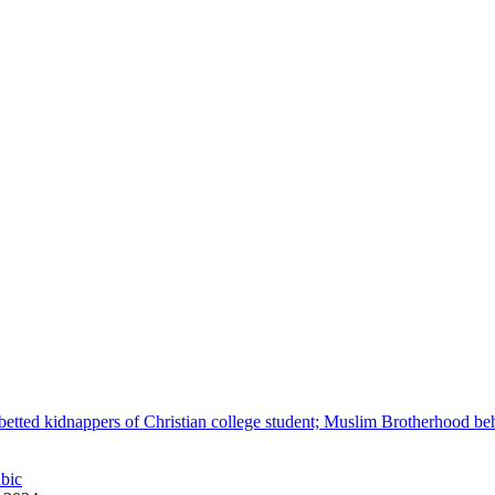
betted kidnappers of Christian college student; Muslim Brotherhood be
abic