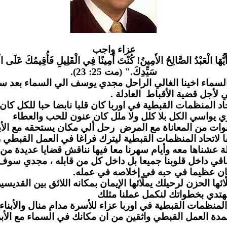
عزاء واج
ب
َيُّهَا الْعَبْدُ الصَّالِحُ الأَمِينُ! كُنْتَ أَمِينًا فِي الْقَلِيلِ فَأُقِيمُكَ عَلَى الْ
سَيِّدِكَ." (مت 25: 23).
لسماء اخينا الغالي الراحل مجدي يوسف الي السماء بعد س
مي لأجل قضية الأقباط العادلة
لمنظمات القبطية في اوربا كان قلبا نابضا حبا للكل كان يز
 يواسي الكل بلا كلل ولا ملل كان عنون للحب والعطاء
وات من المعاناة مع المرض رحل ألي مكان يستحقه مع الأب
لاتحاد المنظمات القبطية ليترك فراغا في العمل القبطي ر
 عشناها معه وأيام سهرنا معا فيها نناقش قضايا عديدة من
قي داخل قلوبنا جميعا بل داخل كل من قابله ، مجدي سو
ن عظيما في حبه في إخلاصه في عمله
 الحزن لرحيلك يملّائها الإيمان بمكانه اللائق بين القديسين
دي بخطواتك لنكمل عملنا مثلك
لمنظمات القبطية في اوربا عزاء للأسرة مدام منال والأبناء 
مدة العمل القبطي واثقين من ان مكانك في السماء مع الأب