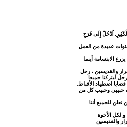
"كَثِيرِ. اُدْخُلْ إِلَى فَرَحِ
نوات عديدة من العمل
رع الابتسامة أينما
رار والقديسين ، رحل
حل ليتركنا جميعا
 قضايا اضطهاد الأقباط
ف حبيبي وحبيب كل من
 نعلن للجميع أننا
و لكل الأخوة
رار والقديسين