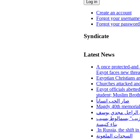
Log in
Create an account
Forgot your username
Forgot your password
Syndicate
Latest News
A once protected-and 
Egypt faces new threa
Egyptian Christians a
Churches attacked and
Egypt officials abette
student; Muslim Brot
صار الحب انساناً
Magdy 40th memorial
لي الراحل مجدي يوسف
عزيب” بسمالوط بسبب
بناء كنيسة
In Russia, the shift i
السجدات الملعونة