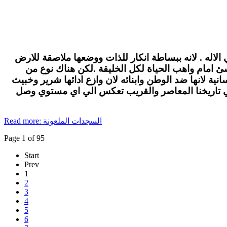
الاله . لانه ببساطة انكار للذات ووضعها ملاصقة للارض
لاشئ امام واهب الحياة لكل الخليقة .لكن هناك نوع من
ة لانها ضد الوطن وابنائه لان وازع ادائها شرير وخبيث
في تاريخنا المعاصر والقريب تعكس الي اي مستوي وصل
Read more: السجدات الملعونة
Page 1 of 95
Start
Prev
1
2
3
4
5
6