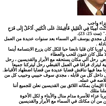
زاء واج
ب
" كُنْتَ أَمِينًا فِي الْقَلِيلِ فَأُقِيمُكَ عَلَى الْكَثِيرِ. اُدْخُلْ إِلَى فَرَحِ
." (مت 25: 23
احل مجدي يوسف الي السماء بعد سنوات عديدة من العمل
عادلة
ا كان قلبا نابضا حبا للكل كان يزرع الابتسامة أينما
ا ملل كان عنون للحب والعطاء
رض رحل ألي مكان يستحقه مع الأبرار والقديسين ، رحل
ة ليترك فراغا في العمل القبطي رحل ليتركنا جميعا
ا معا فيها نناقش قضايا عديدة من قضايا اضطهاد الأقباط
بل داخل كل من قابله ، مجدي سوف حبيبي وحبيب كل من
لاصه في عمله
لإيمان بمكانه اللائق بين القديسين نعلن للجميع أننا
نا مثلك
ا عزاء للأسرة مدام منال والأبناء و لكل الأخوة
ن من ان مكانك في السماء مع الأبرار والقديسين