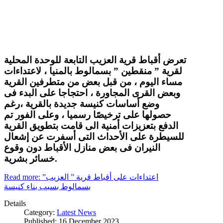
تعرض أقباط قرية العزيب التابعة للوحدة المحلية
لقرية ” منقطين ” بسمالوط بالمنيا ، لاعتداءات
مساء اليوم ، من قبل بعض من متطرفين القرية
وبعض القرى المجاورة ، احتجاجا على البدء فى
وضع أساسات كنيسة جديدة بالقرية ،رغم
حصولها على ترخيصًا رسميا ، وعلى الفور تم
الدفع بتعزيزات أمنية الى قامت بتطويق القرية
للسيطرة على الأحداث التى أسفرت عن إشعال
النيران فى بعض منازل الأقباط دون وقوع
خسائر بشرية.
Read more: اعتداءات على أقباط قرية ” العزيب”
بسمالوط بسبب بناء كنيسة
Details
Category:
Latest News
Published: 16 December 2023