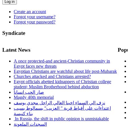
Log in
Create an account
Forgot your username?
Forgot your password?
Syndicate
Latest News
Pop
A once protected-and ancient-Christian community in
Egypt faces new threats
Egyptian Christians are watchful about life post-Mubarak
Churches attacked and Christians arrested?
Egypt officials abetted kidnappers of Christian college
student; Muslim Brotherhood behind abduction
صار الحب انساناً
Magdy 40th memorial
نزف الي السماء اخينا الغالي الراحل مجدي يوسف
اعتداءات على أقباط قرية ” العزيب” بسمالوط بسبب
بناء كنيسة
In Russia, the shift in public opinion is unmistakable
السجدات الملعونة