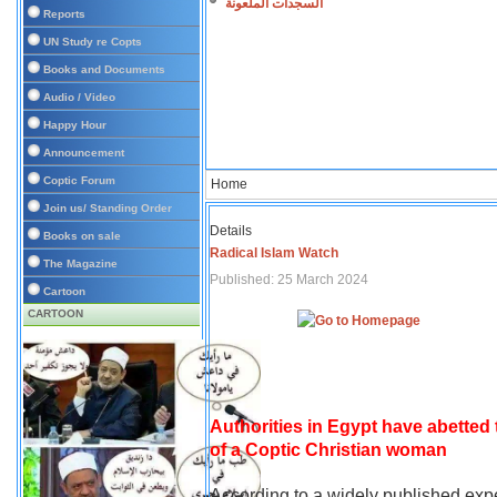
السجدات الملعونة
Reports
UN Study re Copts
Books and Documents
Audio / Video
Happy Hour
Announcement
Coptic Forum
Home
Join us/ Standing Order
Details
Books on sale
Radical Islam Watch
The Magazine
Published: 25 March 2024
Cartoon
CARTOON
Authorities in Egypt have abetted
of a Coptic Christian woman
According to a widely published expe