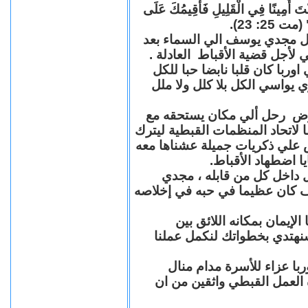
"كُنْتَ أَمِينًا فِي الْقَلِيلِ فَأُقِيمُكَ عَلَى
(مت 25: 23
حل مجدي يوسف الي السماء بعد
ي لأجل قضية الأقباط العادلة
با كان قلبا نابضا حبا للكل
 يواسي الكل بلا كلل ولا ملل
مرض رحل ألي مكان يستحقه مع
 لاتحاد المنظمات القبطية ليترك
ش علي ذكريات جميلة عشناها معه
يا اضطهاد الأقباط
 داخل كل من قابله ، مجدي
كان عظيما في حبه في إخلاصه
لإيمان بمكانه اللائق بين
نهتدي بخطواتك لنكمل عملنا
با عزاء للأسرة مدام منال
ة العمل القبطي واثقين من ان