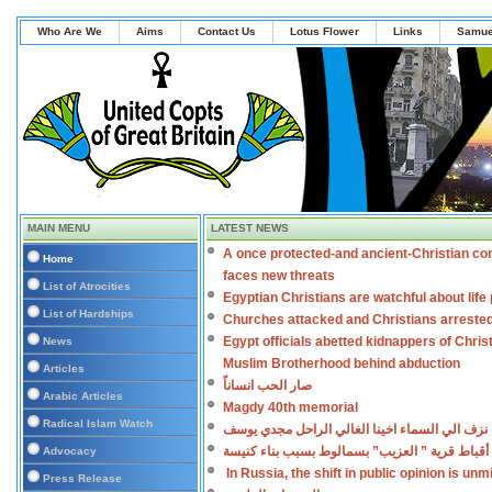
Who Are We
Aims
Contact Us
Lotus Flower
Links
Samue
MAIN MENU
LATEST NEWS
A once protected-and ancient-Christian co
Home
faces new threats
List of Atrocities
Egyptian Christians are watchful about lif
List of Hardships
Churches attacked and Christians arreste
Egypt officials abetted kidnappers of Chris
News
Muslim Brotherhood behind abduction
Articles
صار الحب انساناً
Arabic Articles
Magdy 40th memorial
Radical Islam Watch
نزف الي السماء اخينا الغالي الراحل مجدي يوسف
أقباط قرية ” العزيب” بسمالوط بسبب بناء كنيسة
Advocacy
In Russia, the shift in public opinion is un
Press Release