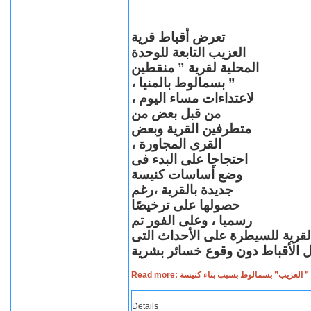
تعرض أقباط قرية
العزيب التابعة للوحدة
المحلية لقرية ” منقطين
” بسمالوط بالمنيا ،
لاعتداءات مساء اليوم ،
من قبل بعض من
متطرفين القرية وبعض
القرى المجاورة ،
احتجاجا على البدء فى
وضع أساسات كنيسة
جديدة بالقرية ،رغم
حصولها على ترخيصًا
رسميا ، وعلى الفور تم
القرية للسيطرة على الأحداث التى
Read more: لعزيب” بسمالوط بسبب بناء كنيسة
Details