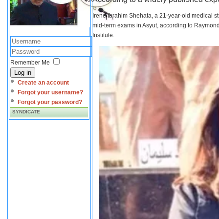
Irene Ibrahim Shehata, a 21-year-old medical s
mid-term exams in Asyut, according to Raymond 
Institute.
Remember Me
Log in
Create an account
Forgot your username?
Forgot your password?
SYNDICATE