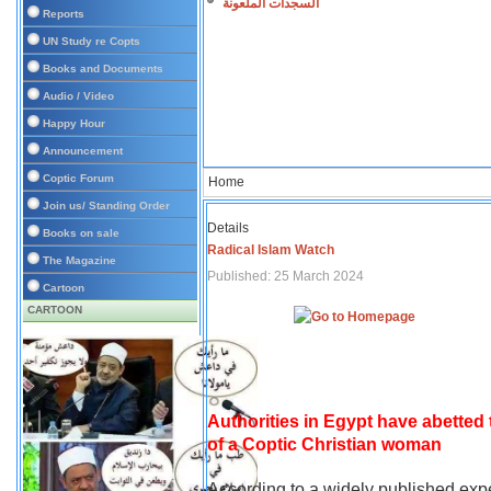
السجدات الملعونة
Reports
UN Study re Copts
Books and Documents
Audio / Video
Happy Hour
Announcement
Coptic Forum
Home
Join us/ Standing Order
Details
Books on sale
Radical Islam Watch
The Magazine
Published: 25 March 2024
Cartoon
CARTOON
Authorities in Egypt have abetted
of a Coptic Christian woman
According to a widely published expe