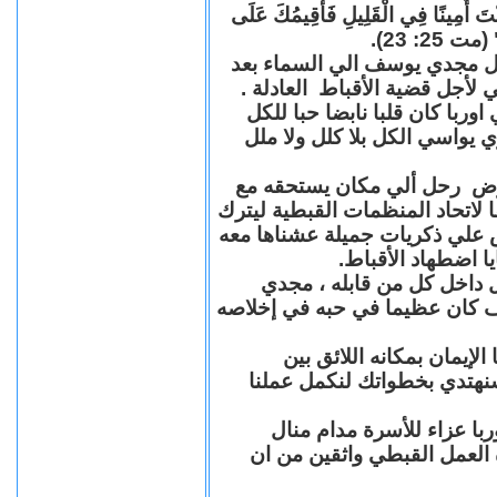
"كُنْتَ أَمِينًا فِي الْقَلِيلِ فَأُقِيمُكَ عَلَى
(مت 25: 23
حل مجدي يوسف الي السماء بعد
ي لأجل قضية الأقباط العادلة
با كان قلبا نابضا حبا للكل
 يواسي الكل بلا كلل ولا ملل
مرض رحل ألي مكان يستحقه مع
 لاتحاد المنظمات القبطية ليترك
ش علي ذكريات جميلة عشناها معه
يا اضطهاد الأقباط
 داخل كل من قابله ، مجدي
كان عظيما في حبه في إخلاصه
لإيمان بمكانه اللائق بين
نهتدي بخطواتك لنكمل عملنا
با عزاء للأسرة مدام منال
ة العمل القبطي واثقين من ان