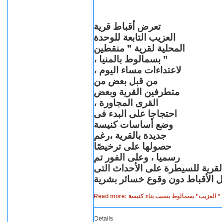
تعرض أقباط قرية
العزيب التابعة للوحدة
المحلية لقرية ” منقطين
” بسمالوط بالمنيا ،
لاعتداءات مساء اليوم ،
من قبل بعض من
متطرفين القرية وبعض
القرى المجاورة ،
احتجاجا على البدء فى
وضع أساسات كنيسة
جديدة بالقرية ،رغم
حصولها على ترخيصًا
رسميا ، وعلى الفور تم
القرية للسيطرة على الأحداث التى
Read more: لعزيب” بسمالوط بسبب بناء كنيسة
Details