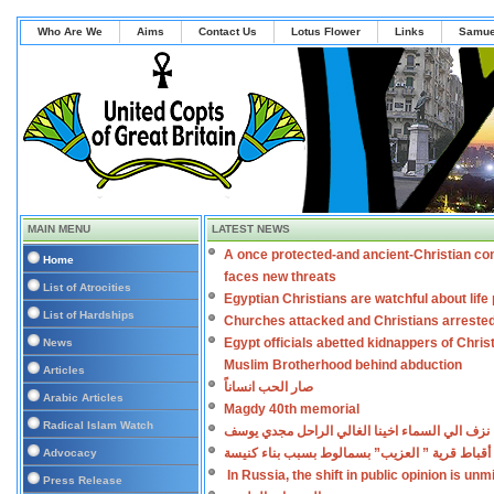
Who Are We
Aims
Contact Us
Lotus Flower
Links
Samue
MAIN MENU
LATEST NEWS
A once protected-and ancient-Christian co
Home
faces new threats
List of Atrocities
Egyptian Christians are watchful about lif
List of Hardships
Churches attacked and Christians arreste
Egypt officials abetted kidnappers of Chris
News
Muslim Brotherhood behind abduction
Articles
صار الحب انساناً
Arabic Articles
Magdy 40th memorial
Radical Islam Watch
نزف الي السماء اخينا الغالي الراحل مجدي يوسف
أقباط قرية ” العزيب” بسمالوط بسبب بناء كنيسة
Advocacy
In Russia, the shift in public opinion is un
Press Release