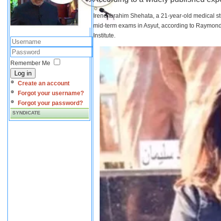
Irene Ibrahim Shehata, a 21-year-old medical s
mid-term exams in Asyut, according to Raymond 
Institute.
Remember Me
Log in
Create an account
Forgot your username?
Forgot your password?
SYNDICATE