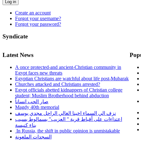
Log in
Create an account
Forgot your username?
Forgot your password?
Syndicate
Latest News
Pop
A once protected-and ancient-Christian community in
Egypt faces new threats
Egyptian Christians are watchful about life post-Mubarak
Churches attacked and Christians arrested?
Egypt officials abetted kidnappers of Christian college
student; Muslim Brotherhood behind abduction
صار الحب انساناً
Magdy 40th memorial
نزف الي السماء اخينا الغالي الراحل مجدي يوسف
اعتداءات على أقباط قرية ” العزيب” بسمالوط بسبب
بناء كنيسة
In Russia, the shift in public opinion is unmistakable
السجدات الملعونة