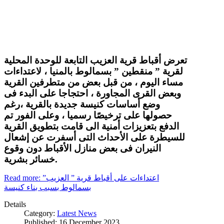
تعرض أقباط قرية العزيب التابعة للوحدة المحلية
لقرية ” منقطين ” بسمالوط بالمنيا ، لاعتداءات
مساء اليوم ، من قبل بعض من متطرفين القرية
وبعض القرى المجاورة ، احتجاجا على البدء فى
وضع أساسات كنيسة جديدة بالقرية ،رغم
حصولها على ترخيصًا رسميا ، وعلى الفور تم
الدفع بتعزيزات أمنية الى قامت بتطويق القرية
للسيطرة على الأحداث التى أسفرت عن إشعال
النيران فى بعض منازل الأقباط دون وقوع
خسائر بشرية.
Read more: اعتداءات على أقباط قرية ” العزيب”
بسمالوط بسبب بناء كنيسة
Details
Category:
Latest News
Published: 16 December 2023