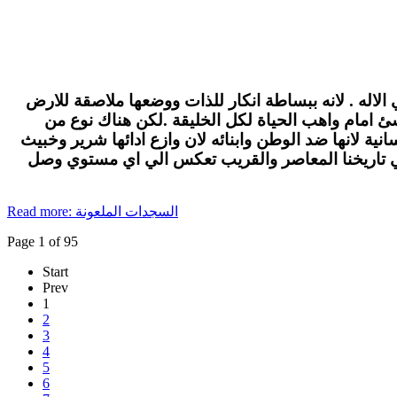
الاله . لانه ببساطة انكار للذات ووضعها ملاصقة للارض
لاشئ امام واهب الحياة لكل الخليقة .لكن هناك نوع من
ة لانها ضد الوطن وابنائه لان وازع ادائها شرير وخبيث
في تاريخنا المعاصر والقريب تعكس الي اي مستوي وصل
Read more: السجدات الملعونة
Page 1 of 95
Start
Prev
1
2
3
4
5
6