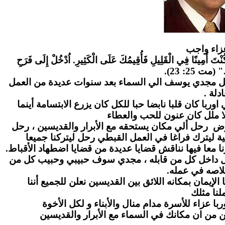
زاء واج
ب
" كُنْتَ أَمِينًا فِي الْقَلِيلِ فَأُقِيمُكَ عَلَى الْكَثِيرِ. اُدْخُلْ إِلَى فَرَحِ
." (مت 25: 23
احل مجدي يوسف الي السماء بعد سنوات عديدة من العمل
عادلة
ا كان قلبا نابضا حبا للكل كان يزرع الابتسامة أينما
ا ملل كان عنون للحب والعطاء
رض رحل ألي مكان يستحقه مع الأبرار والقديسين ، رحل
ة ليترك فراغا في العمل القبطي رحل ليتركنا جميعا
ا معا فيها نناقش قضايا عديدة من قضايا اضطهاد الأقباط
بل داخل كل من قابله ، مجدي سوف حبيبي وحبيب كل من
لاصه في عمله
لإيمان بمكانه اللائق بين القديسين نعلن للجميع أننا
نا مثلك
ا عزاء للأسرة مدام منال والأبناء و لكل الأخوة
ن من ان مكانك في السماء مع الأبرار والقديسين