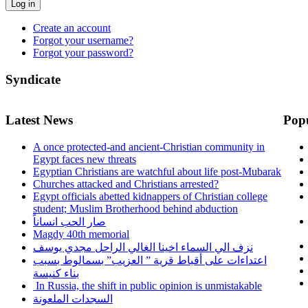
Log in
Create an account
Forgot your username?
Forgot your password?
Syndicate
Latest News
Pop
A once protected-and ancient-Christian community in
Egypt faces new threats
Egyptian Christians are watchful about life post-Mubarak
Churches attacked and Christians arrested?
Egypt officials abetted kidnappers of Christian college
student; Muslim Brotherhood behind abduction
صار الحب انساناً
Magdy 40th memorial
نزف الي السماء اخينا الغالي الراحل مجدي يوسف
اعتداءات على أقباط قرية ” العزيب” بسمالوط بسبب
بناء كنيسة
In Russia, the shift in public opinion is unmistakable
السجدات الملعونة