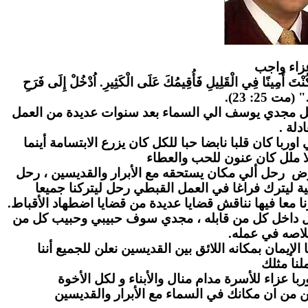
زاء واج
ب
" كُنْتَ أَمِينًا فِي الْقَلِيلِ فَأُقِيمُكَ عَلَى الْكَثِيرِ. اُدْخُلْ إِلَى فَرَحِ
." (مت 25: 23
احل مجدي يوسف الي السماء بعد سنوات عديدة من العمل
عادلة
ا كان قلبا نابضا حبا للكل كان يزرع الابتسامة أينما
ا ملل كان عنون للحب والعطاء
رض رحل ألي مكان يستحقه مع الأبرار والقديسين ، رحل
ة ليترك فراغا في العمل القبطي رحل ليتركنا جميعا
ا معا فيها نناقش قضايا عديدة من قضايا اضطهاد الأقباط
بل داخل كل من قابله ، مجدي سوف حبيبي وحبيب كل من
لاصه في عمله
لإيمان بمكانه اللائق بين القديسين نعلن للجميع أننا
نا مثلك
ا عزاء للأسرة مدام منال والأبناء و لكل الأخوة
ن من ان مكانك في السماء مع الأبرار والقديسين