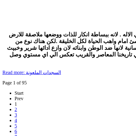
الاله . لانه ببساطة انكار للذات ووضعها ملاصقة للارض
لاشئ امام واهب الحياة لكل الخليقة .لكن هناك نوع من
ة لانها ضد الوطن وابنائه لان وازع ادائها شرير وخبيث
في تاريخنا المعاصر والقريب تعكس الي اي مستوي وصل
Read more: السجدات الملعونة
Page 1 of 95
Start
Prev
1
2
3
4
5
6