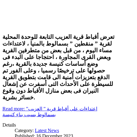
تعرض أقباط قرية العزيب التابعة للوحدة المحلية
لقرية ” منقطين ” بسمالوط بالمنيا ، لاعتداءات
مساء اليوم ، من قبل بعض من متطرفين القرية
وبعض القرى المجاورة ، احتجاجا على البدء فى
وضع أساسات كنيسة جديدة بالقرية ،رغم
حصولها على ترخيصًا رسميا ، وعلى الفور تم
الدفع بتعزيزات أمنية الى قامت بتطويق القرية
للسيطرة على الأحداث التى أسفرت عن إشعال
النيران فى بعض منازل الأقباط دون وقوع
خسائر بشرية.
Read more: اعتداءات على أقباط قرية ” العزيب”
بسمالوط بسبب بناء كنيسة
Details
Category:
Latest News
Published: 16 December 2023