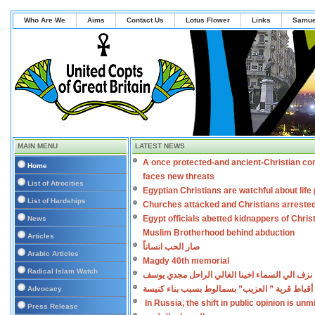
Who Are We
Aims
Contact Us
Lotus Flower
Links
Samue
MAIN MENU
LATEST NEWS
A once protected-and ancient-Christian co
Home
faces new threats
List of Atrocities
Egyptian Christians are watchful about lif
List of Hardships
Churches attacked and Christians arreste
Egypt officials abetted kidnappers of Chris
News
Muslim Brotherhood behind abduction
Articles
صار الحب انساناً
Arabic Articles
Magdy 40th memorial
Radical Islam Watch
نزف الي السماء اخينا الغالي الراحل مجدي يوسف
اعتداءات على أقباط قرية ” العزيب” بسمالوط بس
Advocacy
In Russia, the shift in public opinion is un
Press Release