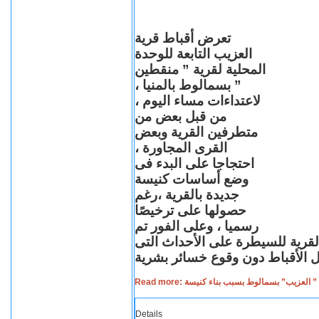
تعرض أقباط قرية
العزيب التابعة للوحدة
المحلية لقرية ” منقطين
” بسمالوط بالمنيا ،
لاعتداءات مساء اليوم ،
من قبل بعض من
متطرفين القرية وبعض
القرى المجاورة ،
احتجاجا على البدء فى
وضع أساسات كنيسة
جديدة بالقرية ،رغم
حصولها على ترخيصًا
رسميا ، وعلى الفور تم
الدفع بتعزيزات أمنية الى قامت ب
Read more: اعتداءات على أقباط قرية ” العز
Details