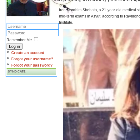
Irene Ibrahim Shehata, a 21-year-old medical s
mid-term exams in Asyut, according to Raymond 
Institute.
Remember Me
Log in
Create an account
Forgot your username?
Forgot your password?
SYNDICATE