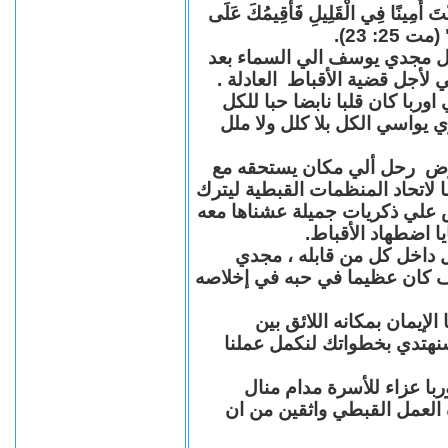
"كُنْتَ أَمِينًا فِي الْقَلِيلِ فَأُقِيمُكَ عَلَى
(مت 25: 23
حل مجدي يوسف الي السماء بعد
ي لأجل قضية الأقباط العادلة
با كان قلبا نابضا حبا للكل
 يواسي الكل بلا كلل ولا ملل
مرض رحل ألي مكان يستحقه مع
 لاتحاد المنظمات القبطية ليترك
ش علي ذكريات جميلة عشناها معه
يا اضطهاد الأقباط
 داخل كل من قابله ، مجدي
كان عظيما في حبه في إخلاصه
لإيمان بمكانه اللائق بين
نهتدي بخطواتك لنكمل عملنا
با عزاء للأسرة مدام منال
ة العمل القبطي واثقين من ان