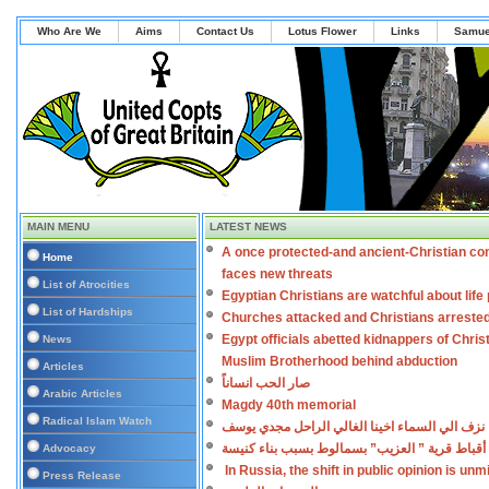
Who Are We
Aims
Contact Us
Lotus Flower
Links
Samue
MAIN MENU
LATEST NEWS
A once protected-and ancient-Christian co
Home
faces new threats
List of Atrocities
Egyptian Christians are watchful about lif
List of Hardships
Churches attacked and Christians arreste
Egypt officials abetted kidnappers of Chris
News
Muslim Brotherhood behind abduction
Articles
صار الحب انساناً
Arabic Articles
Magdy 40th memorial
Radical Islam Watch
نزف الي السماء اخينا الغالي الراحل مجدي يوسف
أقباط قرية ” العزيب” بسمالوط بسبب بناء كنيسة
Advocacy
In Russia, the shift in public opinion is un
Press Release