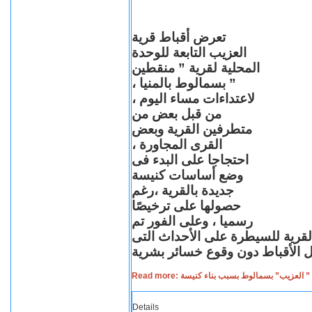
تعرض أقباط قرية
العزيب التابعة للوحدة
المحلية لقرية ” منقطين
” بسمالوط بالمنيا ،
لاعتداءات مساء اليوم ،
من قبل بعض من
متطرفين القرية وبعض
القرى المجاورة ،
احتجاجا على البدء فى
وضع أساسات كنيسة
جديدة بالقرية ،رغم
حصولها على ترخيصًا
رسميا ، وعلى الفور تم
القرية للسيطرة على الأحداث التى
Read more: لعزيب” بسمالوط بسبب بناء كنيسة
Details