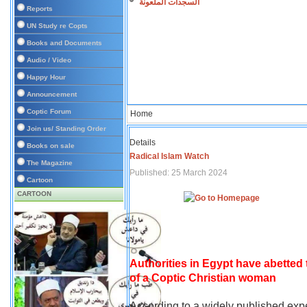
السجدات الملعونة
Reports
UN Study re Copts
Books and Documents
Audio / Video
Happy Hour
Announcement
Coptic Forum
Home
Join us/ Standing Order
Details
Books on sale
Radical Islam Watch
The Magazine
Published: 25 March 2024
Cartoon
CARTOON
Authorities in Egypt have abetted
of a Coptic Christian woman
According to a widely published expe