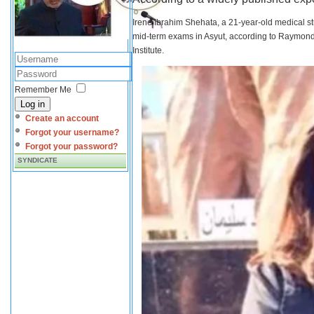
Irene Ibrahim Shehata, a 21-year-old medical s
mid-term exams in Asyut, according to Raymond 
Institute.
Remember Me
Log in
Create an account
Forgot your username?
Forgot your password?
SYNDICATE