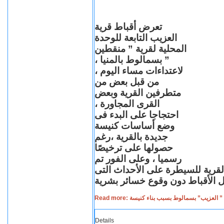
تعرض أقباط قرية
العزيب التابعة للوحدة
المحلية لقرية ” منقطين
” بسمالوط بالمنيا ،
لاعتداءات مساء اليوم ،
من قبل بعض من
متطرفين القرية وبعض
القرى المجاورة ،
احتجاجا على البدء فى
وضع أساسات كنيسة
جديدة بالقرية ،رغم
حصولها على ترخيصًا
رسميا ، وعلى الفور تم
القرية للسيطرة على الأحداث التى
Read more: لعزيب” بسمالوط بسبب بناء كنيسة
Details