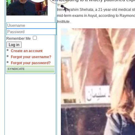
Irene Ibrahim Shehata, a 21-year-old medical s
mid-term exams in Asyut, according to Raymond 
Institute.
Remember Me
Log in
Create an account
Forgot your username?
Forgot your password?
SYNDICATE