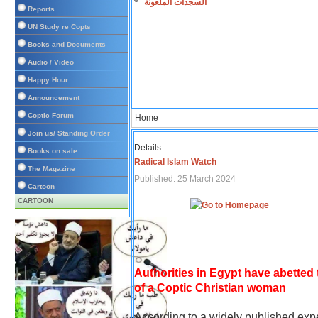
السجدات الملعونة
Reports
UN Study re Copts
Books and Documents
Audio / Video
Happy Hour
Announcement
Coptic Forum
Home
Join us/ Standing Order
Details
Books on sale
Radical Islam Watch
The Magazine
Published: 25 March 2024
Cartoon
CARTOON
Authorities in Egypt have abetted
of a Coptic Christian woman
According to a widely published expe