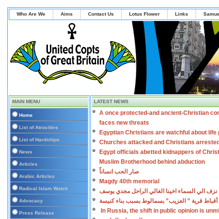
Who Are We
Aims
Contact Us
Lotus Flower
Links
Samue
MAIN MENU
LATEST NEWS
A once protected-and ancient-Christian co
Home
faces new threats
List of Atrocities
Egyptian Christians are watchful about lif
List of Hardships
Churches attacked and Christians arreste
Egypt officials abetted kidnappers of Chris
News
Muslim Brotherhood behind abduction
Articles
صار الحب انساناً
Arabic Articles
Magdy 40th memorial
Radical Islam Watch
نزف الي السماء اخينا الغالي الراحل مجدي يوسف
أقباط قرية ” العزيب” بسمالوط بسبب بناء كنيسة
Advocacy
In Russia, the shift in public opinion is un
Press Release