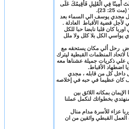
"كُنْتَ أَمِينًا فِي الْقَلِيلِ فَأُقِيمُكَ عَلَى
(مت 25: 23
حل مجدي يوسف الي السماء بعد
ي لأجل قضية الأقباط العادلة
با كان قلبا نابضا حبا للكل
 يواسي الكل بلا كلل ولا ملل
مرض رحل ألي مكان يستحقه مع
 لاتحاد المنظمات القبطية ليترك
ش علي ذكريات جميلة عشناها معه
يا اضطهاد الأقباط
 داخل كل من قابله ، مجدي
كان عظيما في حبه في إخلاصه
لإيمان بمكانه اللائق بين
نهتدي بخطواتك لنكمل عملنا
با عزاء للأسرة مدام منال
ة العمل القبطي واثقين من ان