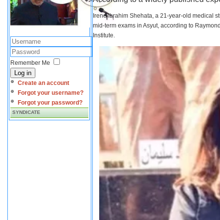
Irene Ibrahim Shehata, a 21-year-old medical s
mid-term exams in Asyut, according to Raymond 
Institute.
Remember Me
Log in
Create an account
Forgot your username?
Forgot your password?
SYNDICATE