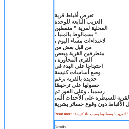
تعرض أقباط قرية
العزيب التابعة للوحدة
المحلية لقرية ” منقطين
” بسمالوط بالمنيا ،
لاعتداءات مساء اليوم ،
من قبل بعض من
متطرفين القرية وبعض
القرى المجاورة ،
احتجاجا على البدء فى
وضع أساسات كنيسة
جديدة بالقرية ،رغم
حصولها على ترخيصًا
رسميا ، وعلى الفور تم
القرية للسيطرة على الأحداث التى
Read more: لعزيب” بسمالوط بسبب بناء كنيسة
Details