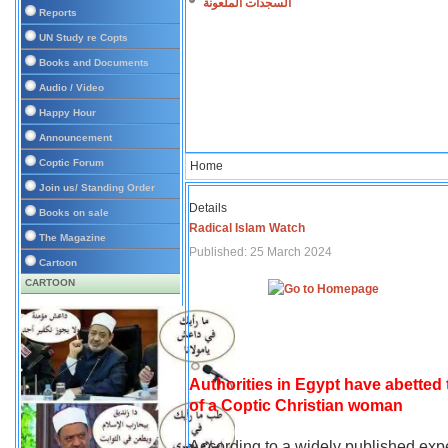
السجدات الملعونة
Reports
UN Study re Copts
Books and Documents
Audio / Video
Happy Hour
Announcement
Coptic Forum
Home
Join us/ Standing Order
Details
Books on sale
Radical Islam Watch
The Magazine
Published: 25 March 2024
Cartoon
CARTOON
Authorities in Egypt have abetted
of a Coptic Christian woman
According to a widely published expe