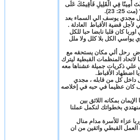
"كُنْتَ أَمِينًا فِي الْقَلِيلِ فَأُقِيمُكَ عَلَى
(مت 25: 23
حل مجدي يوسف الي السماء بعد
ي لأجل قضية الأقباط العادلة
با كان قلبا نابضا حبا للكل
 يواسي الكل بلا كلل ولا ملل
مرض رحل ألي مكان يستحقه مع
 لاتحاد المنظمات القبطية ليترك
ش علي ذكريات جميلة عشناها معه
يا اضطهاد الأقباط
 داخل كل من قابله ، مجدي
كان عظيما في حبه في إخلاصه
لإيمان بمكانه اللائق بين
نهتدي بخطواتك لنكمل عملنا
با عزاء للأسرة مدام منال
ة العمل القبطي واثقين من ان