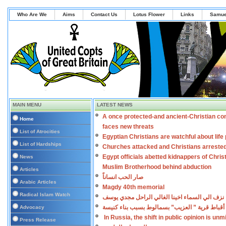
Who Are We
Aims
Contact Us
Lotus Flower
Links
Samue
MAIN MENU
LATEST NEWS
A once protected-and ancient-Christian co
Home
faces new threats
List of Atrocities
Egyptian Christians are watchful about lif
List of Hardships
Churches attacked and Christians arreste
Egypt officials abetted kidnappers of Chris
News
Muslim Brotherhood behind abduction
Articles
صار الحب انساناً
Arabic Articles
Magdy 40th memorial
Radical Islam Watch
نزف الي السماء اخينا الغالي الراحل مجدي يوسف
أقباط قرية ” العزيب” بسمالوط بسبب بناء كنيسة
Advocacy
In Russia, the shift in public opinion is un
Press Release