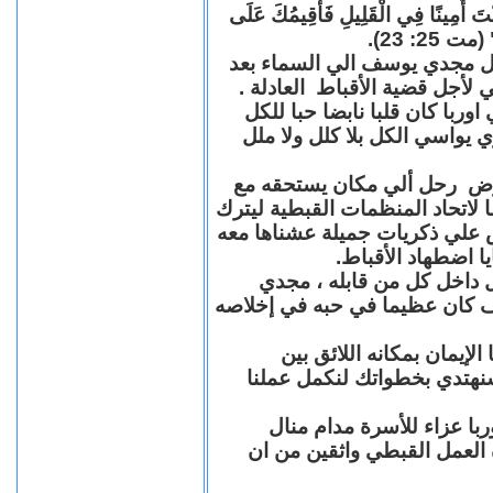
"كُنْتَ أَمِينًا فِي الْقَلِيلِ فَأُقِيمُكَ عَلَى
(مت 25: 23
حل مجدي يوسف الي السماء بعد
ي لأجل قضية الأقباط العادلة
با كان قلبا نابضا حبا للكل
 يواسي الكل بلا كلل ولا ملل
مرض رحل ألي مكان يستحقه مع
 لاتحاد المنظمات القبطية ليترك
ش علي ذكريات جميلة عشناها معه
يا اضطهاد الأقباط
 داخل كل من قابله ، مجدي
كان عظيما في حبه في إخلاصه
لإيمان بمكانه اللائق بين
نهتدي بخطواتك لنكمل عملنا
با عزاء للأسرة مدام منال
ة العمل القبطي واثقين من ان