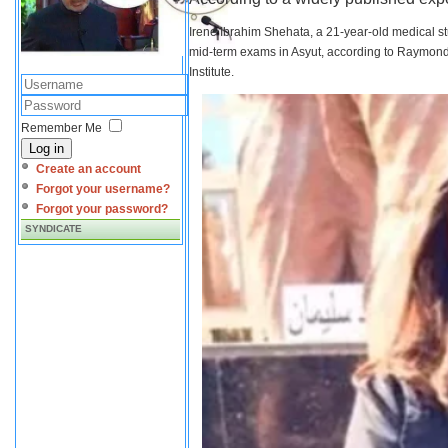
Irene Ibrahim Shehata, a 21-year-old medical s
mid-term exams in Asyut, according to Raymond 
Institute.
Remember Me
Log in
Create an account
Forgot your username?
Forgot your password?
SYNDICATE