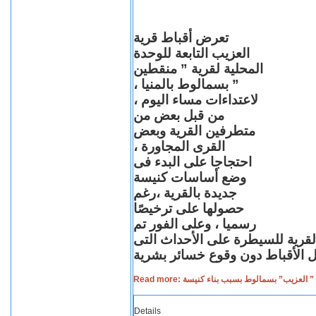
تعرض أقباط قرية
العزيب التابعة للوحدة
المحلية لقرية ” منقطين
” بسمالوط بالمنيا ،
لاعتداءات مساء اليوم ،
من قبل بعض من
متطرفين القرية وبعض
القرى المجاورة ،
احتجاجا على البدء فى
وضع أساسات كنيسة
جديدة بالقرية ،رغم
حصولها على ترخيصًا
رسميا ، وعلى الفور تم
القرية للسيطرة على الأحداث التى
Read more: لعزيب” بسمالوط بسبب بناء كنيسة
Details