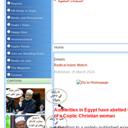
السجدات الملعونة
Reports
UN Study re Copts
Books and Documents
Audio / Video
Happy Hour
Announcement
Coptic Forum
Home
Join us/ Standing Order
Details
Books on sale
Radical Islam Watch
The Magazine
Published: 25 March 2024
Cartoon
CARTOON
Authorities in Egypt have abetted
of a Coptic Christian woman
According to a widely published expe