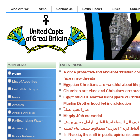
Who Are We
Aims
Contact Us
Lotus Flower
Links
Samue
MAIN MENU
LATEST NEWS
A once protected-and ancient-Christian co
Home
faces new threats
List of Atrocities
Egyptian Christians are watchful about lif
List of Hardships
Churches attacked and Christians arreste
Egypt officials abetted kidnappers of Chris
News
Muslim Brotherhood behind abduction
Articles
صار الحب انساناً
Arabic Articles
Magdy 40th memorial
Radical Islam Watch
نزف الي السماء اخينا الغالي الراحل مجدي يوسف
أقباط قرية ” العزيب” بسمالوط بسبب بناء كنيسة
Advocacy
In Russia, the shift in public opinion is un
Press Release