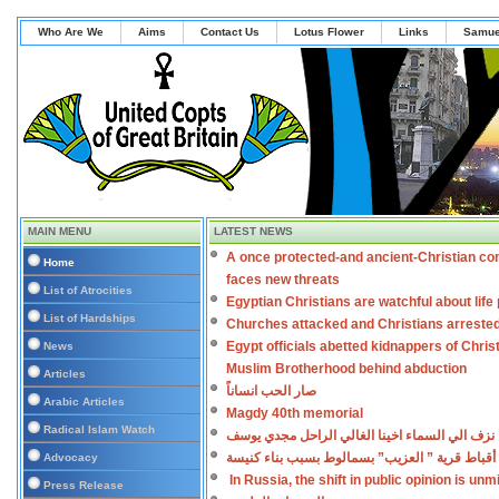
Who Are We
Aims
Contact Us
Lotus Flower
Links
Samue
MAIN MENU
LATEST NEWS
A once protected-and ancient-Christian co
Home
faces new threats
List of Atrocities
Egyptian Christians are watchful about lif
List of Hardships
Churches attacked and Christians arreste
Egypt officials abetted kidnappers of Chris
News
Muslim Brotherhood behind abduction
Articles
صار الحب انساناً
Arabic Articles
Magdy 40th memorial
Radical Islam Watch
نزف الي السماء اخينا الغالي الراحل مجدي يوسف
أقباط قرية ” العزيب” بسمالوط بسبب بناء كنيسة
Advocacy
In Russia, the shift in public opinion is un
Press Release