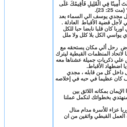
"كُنْتَ أَمِينًا فِي الْقَلِيلِ فَأُقِيمُكَ عَلَى
(مت 25: 23
حل مجدي يوسف الي السماء بعد
ي لأجل قضية الأقباط العادلة
با كان قلبا نابضا حبا للكل
 يواسي الكل بلا كلل ولا ملل
مرض رحل ألي مكان يستحقه مع
 لاتحاد المنظمات القبطية ليترك
ش علي ذكريات جميلة عشناها معه
يا اضطهاد الأقباط
 داخل كل من قابله ، مجدي
كان عظيما في حبه في إخلاصه
لإيمان بمكانه اللائق بين
نهتدي بخطواتك لنكمل عملنا
با عزاء للأسرة مدام منال
ة العمل القبطي واثقين من ان