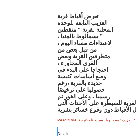
تعرض أقباط قرية
العزيب التابعة للوحدة
المحلية لقرية ” منقطين
” بسمالوط بالمنيا ،
لاعتداءات مساء اليوم ،
من قبل بعض من
متطرفين القرية وبعض
القرى المجاورة ،
احتجاجا على البدء فى
وضع أساسات كنيسة
جديدة بالقرية ،رغم
حصولها على ترخيصًا
رسميا ، وعلى الفور تم
القرية للسيطرة على الأحداث التى
Read more: لعزيب” بسمالوط بسبب بناء كنيسة
Details