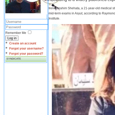
Irene Ibrahim Shehata, a 21-year-old medical s
mid-term exams in Asyut, according to Raymond 
Institute.
Remember Me
Log in
Create an account
Forgot your username?
Forgot your password?
SYNDICATE