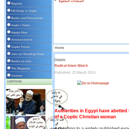
السجدات الملعونة
Reports
UN Study re Copts
Books and Documents
Audio / Video
Happy Hour
Announcement
Coptic Forum
Home
Join us/ Standing Order
Details
Books on sale
Radical Islam Watch
The Magazine
Published: 25 March 2024
Cartoon
CARTOON
Authorities in Egypt have abetted
of a Coptic Christian woman
According to a widely published expe