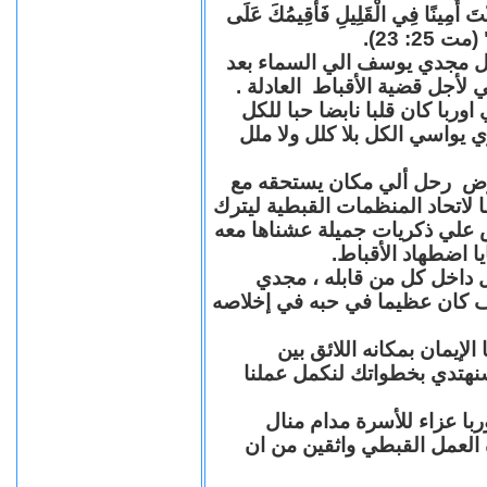
"كُنْتَ أَمِينًا فِي الْقَلِيلِ فَأُقِيمُكَ عَلَى
(مت 25: 23
حل مجدي يوسف الي السماء بعد
ي لأجل قضية الأقباط العادلة
با كان قلبا نابضا حبا للكل
 يواسي الكل بلا كلل ولا ملل
مرض رحل ألي مكان يستحقه مع
 لاتحاد المنظمات القبطية ليترك
ش علي ذكريات جميلة عشناها معه
يا اضطهاد الأقباط
 داخل كل من قابله ، مجدي
كان عظيما في حبه في إخلاصه
لإيمان بمكانه اللائق بين
نهتدي بخطواتك لنكمل عملنا
با عزاء للأسرة مدام منال
ة العمل القبطي واثقين من ان