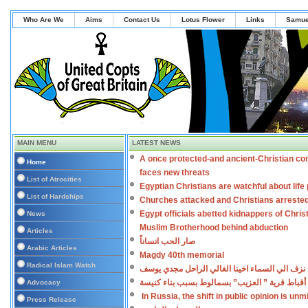
Who Are We
Aims
Contact Us
Lotus Flower
Links
Samue
MAIN MENU
LATEST NEWS
A once protected-and ancient-Christian co
Home
faces new threats
List of Atrocities
Egyptian Christians are watchful about lif
List of Hardships
Churches attacked and Christians arreste
Egypt officials abetted kidnappers of Chris
News
Muslim Brotherhood behind abduction
Articles
صار الحب انساناً
Arabic Articles
Magdy 40th memorial
Radical Islam Watch
نزف الي السماء اخينا الغالي الراحل مجدي يوسف
أقباط قرية ” العزيب” بسمالوط بسبب بناء كنيسة
Advocacy
In Russia, the shift in public opinion is un
Press Release