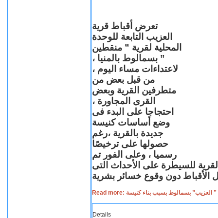
تعرض أقباط قرية
العزيب التابعة للوحدة
المحلية لقرية ” منقطين
” بسمالوط بالمنيا ،
لاعتداءات مساء اليوم ،
من قبل بعض من
متطرفين القرية وبعض
القرى المجاورة ،
احتجاجا على البدء فى
وضع أساسات كنيسة
جديدة بالقرية ،رغم
حصولها على ترخيصًا
رسميا ، وعلى الفور تم
القرية للسيطرة على الأحداث التى
Read more: لعزيب” بسمالوط بسبب بناء كنيسة
Details