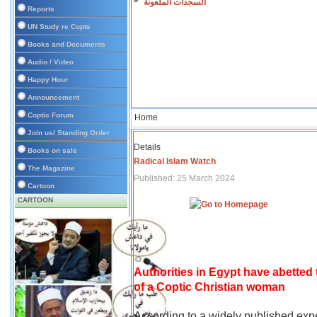
السجدات الملعونة
Reports
UN Study re Copts
Books and Documents
Audio / Video
Happy Hour
Announcement
Coptic Forum
Home
Join us/ Standing Order
Details
Books on sale
Radical Islam Watch
The Magazine
Published: 25 March 2024
Cartoon
CARTOON
Authorities in Egypt have abetted
of a Coptic Christian woman
According to a widely published expe