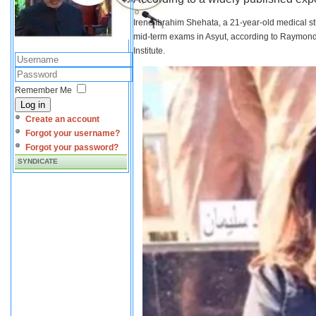
Irene Ibrahim Shehata, a 21-year-old medical s
mid-term exams in Asyut, according to Raymond 
Institute.
Remember Me
Log in
Create an account
Forgot your username?
Forgot your password?
SYNDICATE