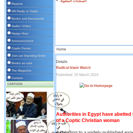
السجدات الملعونة
Reports
UN Study re Copts
Books and Documents
Audio / Video
Happy Hour
Announcement
Coptic Forum
Home
Join us/ Standing Order
Details
Books on sale
Radical Islam Watch
The Magazine
Published: 25 March 2024
Cartoon
CARTOON
Authorities in Egypt have abetted
of a Coptic Christian woman
According to a widely published expe