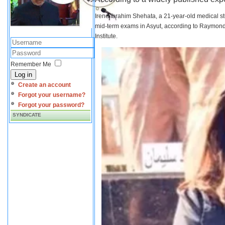
Irene Ibrahim Shehata, a 21-year-old medical s
mid-term exams in Asyut, according to Raymond 
Institute.
Remember Me
Log in
Create an account
Forgot your username?
Forgot your password?
SYNDICATE