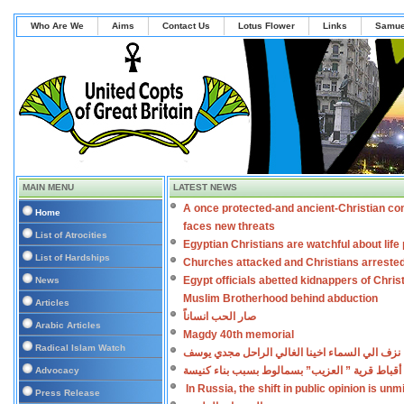
Who Are We
Aims
Contact Us
Lotus Flower
Links
Samue
MAIN MENU
LATEST NEWS
A once protected-and ancient-Christian co
Home
faces new threats
List of Atrocities
Egyptian Christians are watchful about lif
List of Hardships
Churches attacked and Christians arreste
Egypt officials abetted kidnappers of Chris
News
Muslim Brotherhood behind abduction
Articles
صار الحب انساناً
Arabic Articles
Magdy 40th memorial
Radical Islam Watch
نزف الي السماء اخينا الغالي الراحل مجدي يوسف
أقباط قرية ” العزيب” بسمالوط بسبب بناء كنيسة
Advocacy
In Russia, the shift in public opinion is un
Press Release