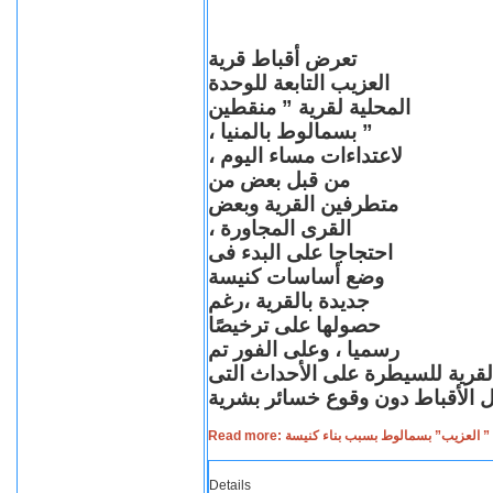
تعرض أقباط قرية
العزيب التابعة للوحدة
المحلية لقرية ” منقطين
” بسمالوط بالمنيا ،
لاعتداءات مساء اليوم ،
من قبل بعض من
متطرفين القرية وبعض
القرى المجاورة ،
احتجاجا على البدء فى
وضع أساسات كنيسة
جديدة بالقرية ،رغم
حصولها على ترخيصًا
رسميا ، وعلى الفور تم
القرية للسيطرة على الأحداث التى
Read more: لعزيب” بسمالوط بسبب بناء كنيسة
Details