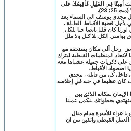
"كُنْتَ أَمِينًا فِي الْقَلِيلِ فَأُقِيمُكَ عَلَى
(مت 25: 23
حل مجدي يوسف الي السماء بعد
ي لأجل قضية الأقباط العادلة
با كان قلبا نابضا حبا للكل
 يواسي الكل بلا كلل ولا ملل
مرض رحل ألي مكان يستحقه مع
 لاتحاد المنظمات القبطية ليترك
ش علي ذكريات جميلة عشناها معه
يا اضطهاد الأقباط
 داخل كل من قابله ، مجدي
كان عظيما في حبه في إخلاصه
لإيمان بمكانه اللائق بين
نهتدي بخطواتك لنكمل عملنا
با عزاء للأسرة مدام منال
ة العمل القبطي واثقين من ان