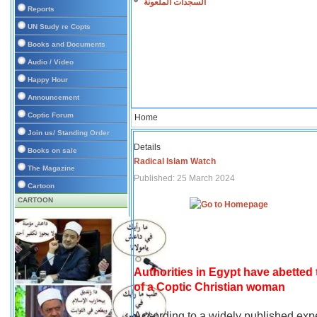
السجدات الملعونة
Reports
UN Study re Copts
Books and Documents
Audio / Video
Happy Hour
Announcement
Coptic Forum
Home
Join us/ Standing Order
Details
Books on sale
Radical Islam Watch
The Magazine
Published: 25 March 2024
Cartoon
CARTOON
Authorities in Egypt have abetted
of a Coptic Christian woman
According to a widely published expe