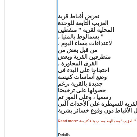
تعرض أقباط قرية
العزيب التابعة للوحدة
المحلية لقرية ” منقطين
” بسمالوط بالمنيا ،
لاعتداءات مساء اليوم ،
من قبل بعض من
متطرفين القرية وبعض
القرى المجاورة ،
احتجاجا على البدء فى
وضع أساسات كنيسة
جديدة بالقرية ،رغم
حصولها على ترخيصًا
رسميا ، وعلى الفور تم
القرية للسيطرة على الأحداث التى
Read more: لعزيب” بسمالوط بسبب بناء كنيسة
Details