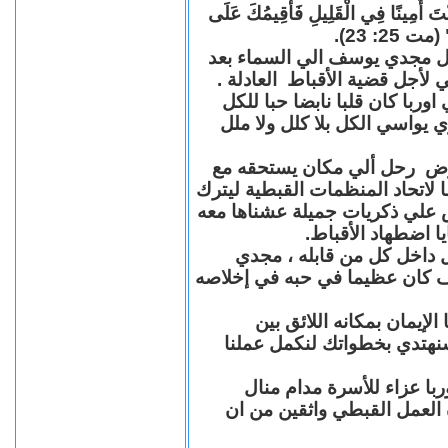
"كُنْتَ أَمِينًا فِي الْقَلِيلِ فَأُقِيمُكَ عَلَى
(مت 25: 23
حل مجدي يوسف الي السماء بعد
ي لأجل قضية الأقباط العادلة
با كان قلبا نابضا حبا للكل
 يواسي الكل بلا كلل ولا ملل
مرض رحل ألي مكان يستحقه مع
 لاتحاد المنظمات القبطية ليترك
ش علي ذكريات جميلة عشناها معه
يا اضطهاد الأقباط
 داخل كل من قابله ، مجدي
كان عظيما في حبه في إخلاصه
لإيمان بمكانه اللائق بين
نهتدي بخطواتك لنكمل عملنا
با عزاء للأسرة مدام منال
ة العمل القبطي واثقين من ان