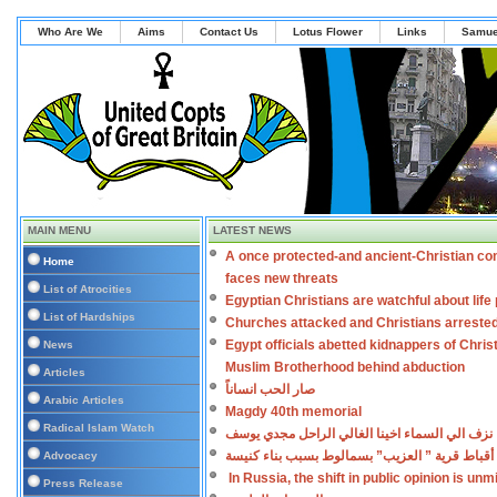
Who Are We
Aims
Contact Us
Lotus Flower
Links
Samue
MAIN MENU
LATEST NEWS
A once protected-and ancient-Christian co
Home
faces new threats
List of Atrocities
Egyptian Christians are watchful about lif
List of Hardships
Churches attacked and Christians arreste
Egypt officials abetted kidnappers of Chris
News
Muslim Brotherhood behind abduction
Articles
صار الحب انساناً
Arabic Articles
Magdy 40th memorial
Radical Islam Watch
نزف الي السماء اخينا الغالي الراحل مجدي يوسف
أقباط قرية ” العزيب” بسمالوط بسبب بناء كنيسة
Advocacy
In Russia, the shift in public opinion is un
Press Release