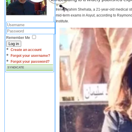
Irene Ibrahim Shehata, a 21-year-old medical s
mid-term exams in Asyut, according to Raymond 
Institute.
Remember Me
Log in
Create an account
Forgot your username?
Forgot your password?
SYNDICATE