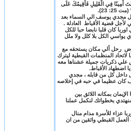
"كُنْتَ أَمِينًا فِي الْقَلِيلِ فَأُقِيمُكَ عَلَى
(مت 25: 23
حل مجدي يوسف الي السماء بعد
ي لأجل قضية الأقباط العادلة
با كان قلبا نابضا حبا للكل
 يواسي الكل بلا كلل ولا ملل
مرض رحل ألي مكان يستحقه مع
 لاتحاد المنظمات القبطية ليترك
ش علي ذكريات جميلة عشناها معه
يا اضطهاد الأقباط
 داخل كل من قابله ، مجدي
كان عظيما في حبه في إخلاصه
لإيمان بمكانه اللائق بين
نهتدي بخطواتك لنكمل عملنا
با عزاء للأسرة مدام منال
ة العمل القبطي واثقين من ان