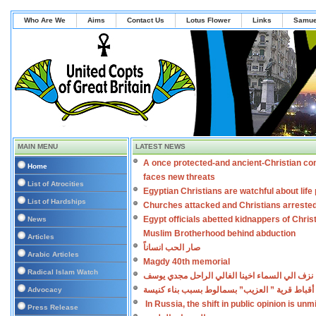
Who Are We
Aims
Contact Us
Lotus Flower
Links
Samue
MAIN MENU
LATEST NEWS
A once protected-and ancient-Christian co
Home
faces new threats
List of Atrocities
Egyptian Christians are watchful about lif
List of Hardships
Churches attacked and Christians arreste
Egypt officials abetted kidnappers of Chris
News
Muslim Brotherhood behind abduction
Articles
صار الحب انساناً
Arabic Articles
Magdy 40th memorial
Radical Islam Watch
نزف الي السماء اخينا الغالي الراحل مجدي يوسف
أقباط قرية ” العزيب” بسمالوط بسبب بناء كنيسة
Advocacy
In Russia, the shift in public opinion is un
Press Release