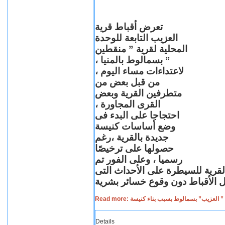
تعرض أقباط قرية
العزيب التابعة للوحدة
المحلية لقرية ” منقطين
” بسمالوط بالمنيا ،
لاعتداءات مساء اليوم ،
من قبل بعض من
متطرفين القرية وبعض
القرى المجاورة ،
احتجاجا على البدء فى
وضع أساسات كنيسة
جديدة بالقرية ،رغم
حصولها على ترخيصًا
رسميا ، وعلى الفور تم
القرية للسيطرة على الأحداث التى
Read more: لعزيب” بسمالوط بسبب بناء كنيسة
Details