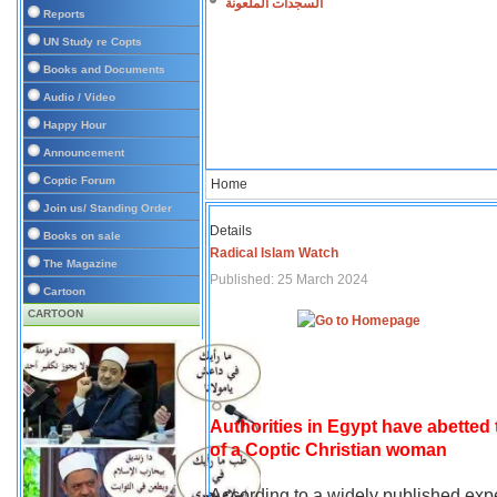
السجدات الملعونة
Reports
UN Study re Copts
Books and Documents
Audio / Video
Happy Hour
Announcement
Coptic Forum
Home
Join us/ Standing Order
Details
Books on sale
Radical Islam Watch
The Magazine
Published: 25 March 2024
Cartoon
CARTOON
Authorities in Egypt have abetted
of a Coptic Christian woman
According to a widely published expe