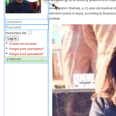
Irene Ibrahim Shehata, a 21-year-old medical s
mid-term exams in Asyut, according to Raymond 
Institute.
Remember Me
Log in
Create an account
Forgot your username?
Forgot your password?
SYNDICATE